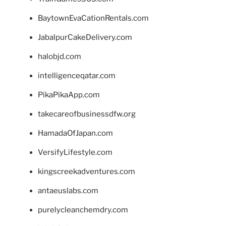
BaytownEvaCationRentals.com
JabalpurCakeDelivery.com
halobjd.com
intelligenceqatar.com
PikaPikaApp.com
takecareofbusinessdfw.org
HamadaOfJapan.com
VersifyLifestyle.com
kingscreekadventures.com
antaeuslabs.com
purelycleanchemdry.com