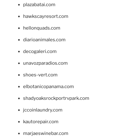
plazabatai.com
hawkscayresort.com
hellonquads.com
diarioanimales.com
decogaleri.com
unavozparadios.com
shoes-vert.com
elbotanicopanama.com
shadyoaksrockportrvpark.com
jccoinlaundry.com
kautorepair.com
marjaeswinebar.com