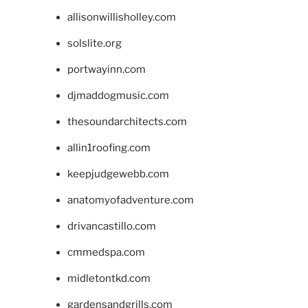
allisonwillisholley.com
solslite.org
portwayinn.com
djmaddogmusic.com
thesoundarchitects.com
allin1roofing.com
keepjudgewebb.com
anatomyofadventure.com
drivancastillo.com
cmmedspa.com
midletontkd.com
gardensandgrills.com