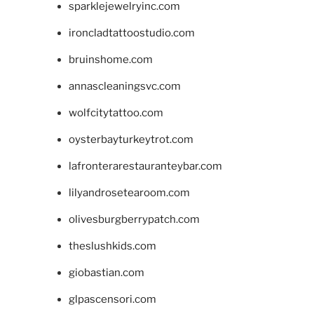
sparklejewelryinc.com
ironcladtattoostudio.com
bruinshome.com
annascleaningsvc.com
wolfcitytattoo.com
oysterbayturkeytrot.com
lafronterarestauranteybar.com
lilyandrosetearoom.com
olivesburgberrypatch.com
theslushkids.com
giobastian.com
glpascensori.com