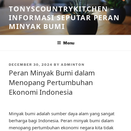
Skip
TONYSCOUNTRYKITCHEN –
to
INFORMASI SEPUTAR PERAN
content
MINYAK BUMI
Menu
POSTED
DECEMBER 30, 2024
BY
ADMINTON
ON
Peran Minyak Bumi dalam
Menopang Pertumbuhan
Ekonomi Indonesia
Minyak bumi adalah sumber daya alam yang sangat
berharga bagi Indonesia. Peran minyak bumi dalam
menopang pertumbuhan ekonomi negara kita tidak