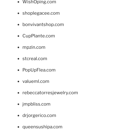
WishOping.com
shoplegacee.com
bonvivantshop.com
CupPlante.com
mpzin.com
stcreal.com
PopUpFlea.com
valueml.com
rebeccatorresjewelry.com
jmpbliss.com
drjorgerico.com
queensushipa.com