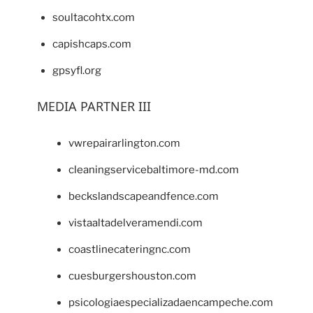
soultacohtx.com
capishcaps.com
gpsyfl.org
MEDIA PARTNER III
vwrepairarlington.com
cleaningservicebaltimore-md.com
beckslandscapeandfence.com
vistaaltadelveramendi.com
coastlinecateringnc.com
cuesburgershouston.com
psicologiaespecializadaencampeche.com