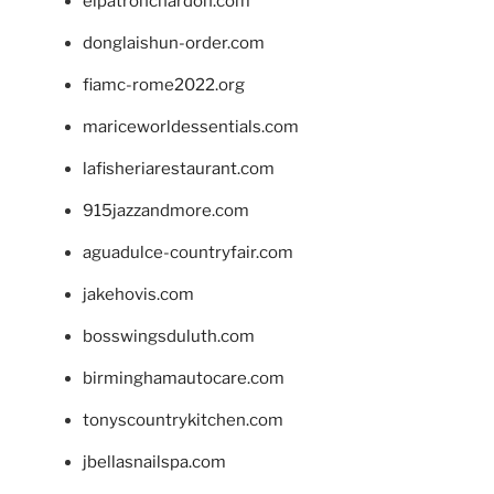
elpatronchardon.com
donglaishun-order.com
fiamc-rome2022.org
mariceworldessentials.com
lafisheriarestaurant.com
915jazzandmore.com
aguadulce-countryfair.com
jakehovis.com
bosswingsduluth.com
birminghamautocare.com
tonyscountrykitchen.com
jbellasnailspa.com