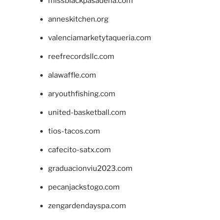
missblackpasadena.com
anneskitchen.org
valenciamarketytaqueria.com
reefrecordsllc.com
alawaffle.com
aryouthfishing.com
united-basketball.com
tios-tacos.com
cafecito-satx.com
graduacionviu2023.com
pecanjackstogo.com
zengardendayspa.com