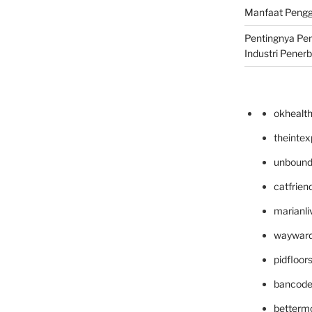
Manfaat Pengg
Pentingnya Pe
Industri Pener
okhealt
theinte
unbound
catfrien
marianli
wayward
pidfloo
bancode
betterm