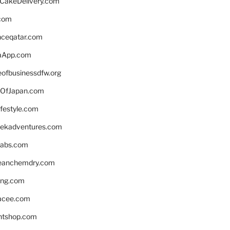
rCakeDelivery.com
.com
enceqatar.com
aApp.com
eofbusinessdfw.org
OfJapan.com
ifestyle.com
eekadventures.com
labs.com
leanchemdry.com
ing.com
acee.com
ntshop.com