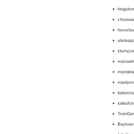
hingsto
choosea
hoverbo
alaskapo
stsmp.o
manoel
mandelae
roselyn
balance
salesfo
TrainG
Baytown