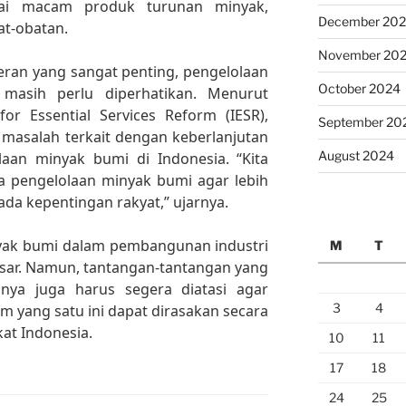
ai macam produk turunan minyak,
December 20
at-obatan.
November 20
ran yang sangat penting, pengelolaan
October 2024
masih perlu diperhatikan. Menurut
 for Essential Services Reform (IESR),
September 20
masalah terkait dengan keberlanjutan
August 2024
aan minyak bumi di Indonesia. “Kita
la pengelolaan minyak bumi agar lebih
ada kepentingan rakyat,” ujarnya.
yak bumi dalam pembangunan industri
M
T
sar. Namun, tantangan-tantangan yang
nya juga harus segera diatasi agar
3
4
m yang satu ini dapat dirasakan secara
at Indonesia.
10
11
17
18
24
25