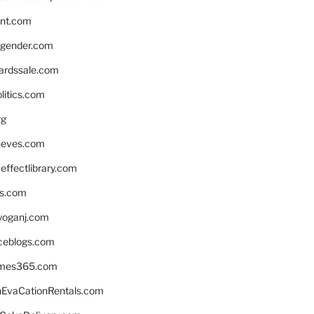
nnt.com
gender.com
ardssale.com
litics.com
rg
neves.com
ffectlibrary.com
ns.com
yoganj.com
rceblogs.com
ames365.com
EvaCationRentals.com