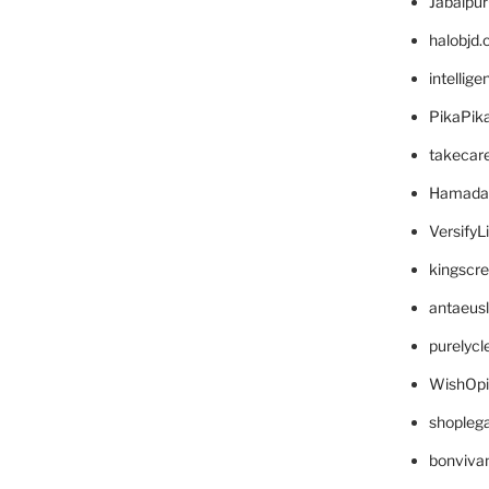
Jabalpu
halobjd
intellig
PikaPik
takecar
Hamada
VersifyL
kingscr
antaeus
purelyc
WishOp
shopleg
bonviva