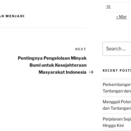
31
« Mar
AH MENJADI
Search
NEXT
Next
for:
Post
Pentingnya Pengelolaan Minyak
Bumi untuk Kesejahteraan
RECENT POST
Masyarakat Indonesia
Perkembangan I
Tantangan dan
Menggali Poten
dan Tantangan
Perjalanan Seja
Hingga Kini