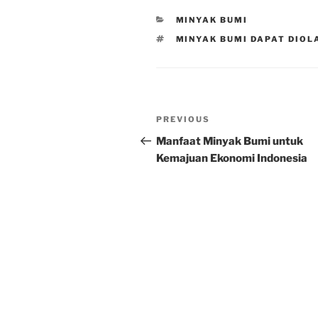
CATEGORIES
MINYAK BUMI
TAGS
MINYAK BUMI DAPAT DIOL
Post
Previous
PREVIOUS
navigation
Post
Manfaat Minyak Bumi untuk
Kemajuan Ekonomi Indonesia