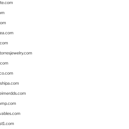
te.com
om
com
ea.com
.com
torresjewelry.com
s.com
ico.com
shipa.com
eimerdds.com
camp.com
ivables.com
st1.com