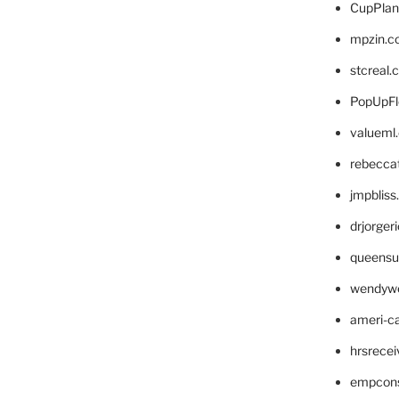
CupPlan
mpzin.c
stcreal.
PopUpFl
valueml
rebecca
jmpblis
drjorger
queensu
wendyw
ameri-
hrsrece
empcon