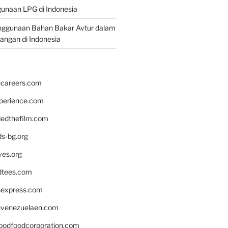
unaan LPG di Indonesia
nggunaan Bahan Bakar Avtur dalam
bangan di Indonesia
hcareers.com
xperience.com
edthefilm.com
ds-bg.org
ves.org
tees.com
rsexpress.com
venezuelaen.com
oodfoodcorporation.com