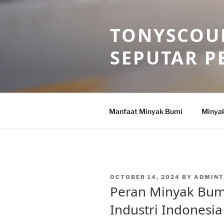
Skip
to
TONYSCOU
content
SEPUTAR P
Manfaat Minyak Bumi
Minya
POSTED
OCTOBER 14, 2024
BY
ADMIN
ON
Peran Minyak Bu
Industri Indonesia