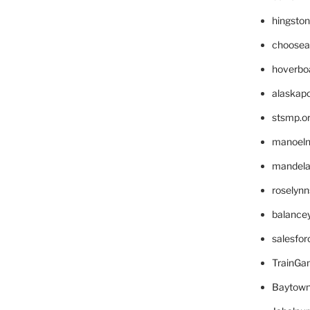
hingsto
choosea
hoverbo
alaskapo
stsmp.o
manoel
mandelae
roselyn
balance
salesfo
TrainG
Baytown