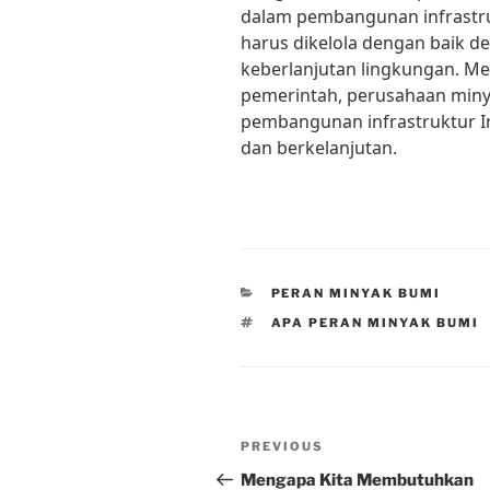
dalam pembangunan infrastru
harus dikelola dengan baik d
keberlanjutan lingkungan. Me
pemerintah, perusahaan miny
pembangunan infrastruktur In
dan berkelanjutan.
CATEGORIES
PERAN MINYAK BUMI
TAGS
APA PERAN MINYAK BUMI
Post
Previous
PREVIOUS
navigation
Post
Mengapa Kita Membutuhkan