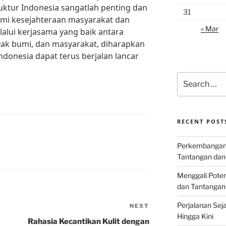
ktur Indonesia sangatlah penting dan
31
emi kesejahteraan masyarakat dan
« Mar
lalui kerjasama yang baik antara
ak bumi, dan masyarakat, diharapkan
donesia dapat terus berjalan lancar
Search
for:
RECENT POST
Perkembangan I
Tantangan dan
Menggali Poten
dan Tantangan
Perjalanan Seja
NEXT
Next
Hingga Kini
Post
Rahasia Kecantikan Kulit dengan