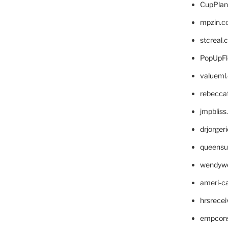
CupPlan
mpzin.c
stcreal.
PopUpFl
valueml
rebecca
jmpblis
drjorger
queensu
wendyw
ameri-
hrsrece
empcon