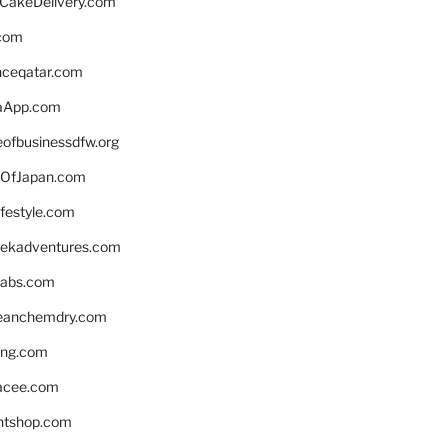
rCakeDelivery.com
.com
enceqatar.com
aApp.com
eofbusinessdfw.org
OfJapan.com
ifestyle.com
eekadventures.com
labs.com
leanchemdry.com
ing.com
acee.com
ntshop.com