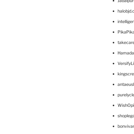
Jabalpu
halobjd
intellig
PikaPik
takecar
Hamada
VersifyL
kingscr
antaeus
purelyc
WishOp
shopleg
bonviva