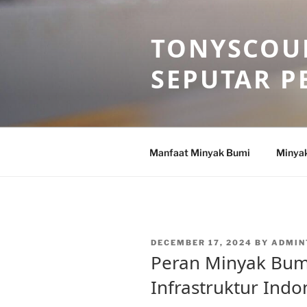
Skip
to
TONYSCOU
content
SEPUTAR P
Manfaat Minyak Bumi
Minya
POSTED
DECEMBER 17, 2024
BY
ADMIN
ON
Peran Minyak Bu
Infrastruktur Indo