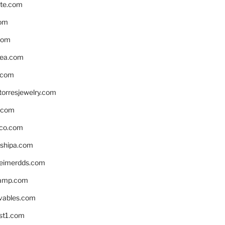
te.com
om
com
ea.com
.com
torresjewelry.com
s.com
ico.com
shipa.com
eimerdds.com
camp.com
ivables.com
st1.com