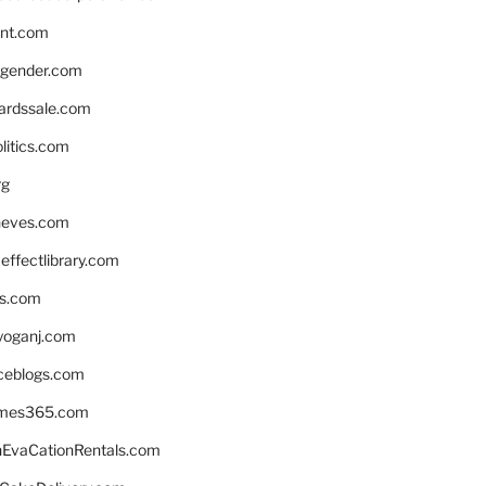
nnt.com
gender.com
ardssale.com
litics.com
rg
neves.com
ffectlibrary.com
ns.com
yoganj.com
rceblogs.com
ames365.com
EvaCationRentals.com