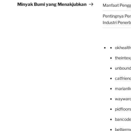
Minyak Bumi yang Menakjubkan
Manfaat Pengg
Pentingnya Pe
Industri Pener
okhealt
theinte
unbound
catfrien
marianli
wayward
pidfloo
bancode
betterm