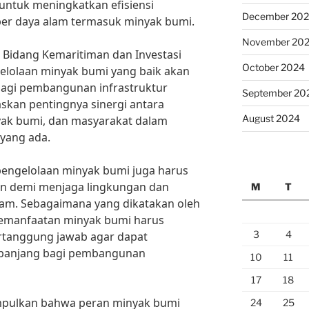
 untuk meningkatkan efisiensi
December 20
er daya alam termasuk minyak bumi.
November 20
 Bidang Kemaritiman dan Investasi
October 2024
gelolaan minyak bumi yang baik akan
agi pembangunan infrastruktur
September 20
skan pentingnya sinergi antara
August 2024
ak bumi, dan masyarakat dalam
yang ada.
pengelolaan minyak bumi juga harus
tan demi menjaga lingkungan dan
M
T
lam. Sebagaimana yang dikatakan oleh
“Pemanfaatan minyak bumi harus
3
4
ertanggung jawab agar dapat
 panjang bagi pembangunan
10
11
17
18
mpulkan bahwa peran minyak bumi
24
25