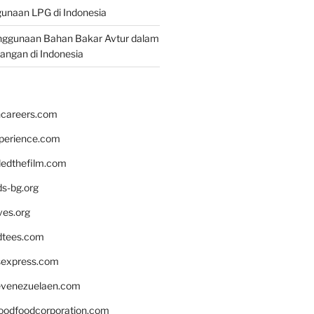
unaan LPG di Indonesia
nggunaan Bahan Bakar Avtur dalam
bangan di Indonesia
hcareers.com
xperience.com
edthefilm.com
ds-bg.org
ves.org
tees.com
rsexpress.com
venezuelaen.com
oodfoodcorporation.com