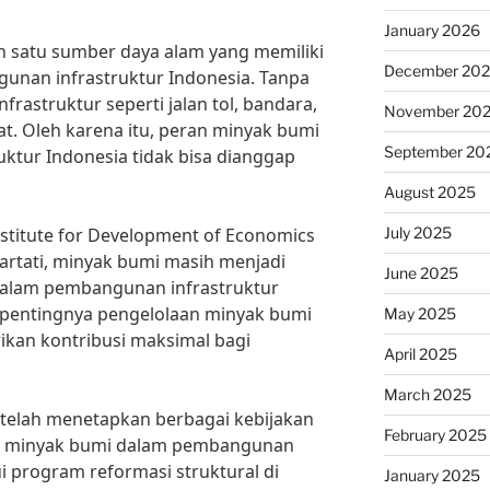
January 2026
 satu sumber daya alam yang memiliki
December 20
unan infrastruktur Indonesia. Tanpa
astruktur seperti jalan tol, bandara,
November 20
. Oleh karena itu, peran minyak bumi
September 20
ktur Indonesia tidak bisa dianggap
August 2025
July 2025
nstitute for Development of Economics
Hartati, minyak bumi masih menjadi
June 2025
 dalam pembangunan infrastruktur
pentingnya pengelolaan minyak bumi
May 2025
ikan kontribusi maksimal bagi
April 2025
March 2025
 telah menetapkan berbagai kebijakan
February 2025
n minyak bumi dalam pembangunan
ui program reformasi struktural di
January 2025