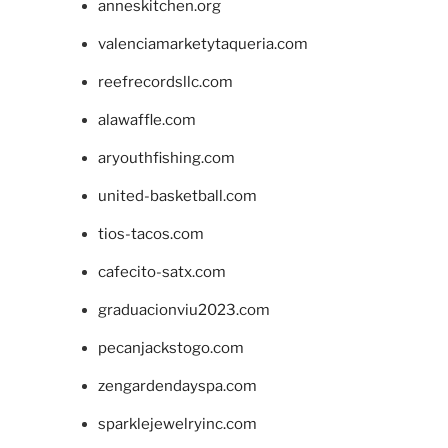
anneskitchen.org
valenciamarketytaqueria.com
reefrecordsllc.com
alawaffle.com
aryouthfishing.com
united-basketball.com
tios-tacos.com
cafecito-satx.com
graduacionviu2023.com
pecanjackstogo.com
zengardendayspa.com
sparklejewelryinc.com