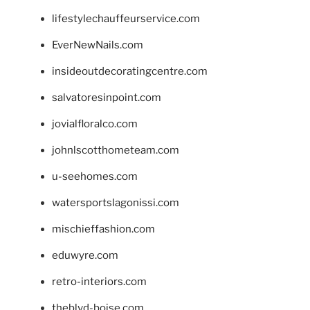
lifestylechauffeurservice.com
EverNewNails.com
insideoutdecoratingcentre.com
salvatoresinpoint.com
jovialfloralco.com
johnlscotthometeam.com
u-seehomes.com
watersportslagonissi.com
mischieffashion.com
eduwyre.com
retro-interiors.com
theblvd-boise.com