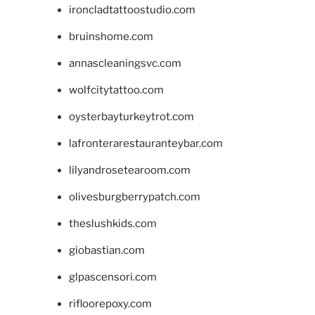
ironcladtattoostudio.com
bruinshome.com
annascleaningsvc.com
wolfcitytattoo.com
oysterbayturkeytrot.com
lafronterarestauranteybar.com
lilyandrosetearoom.com
olivesburgberrypatch.com
theslushkids.com
giobastian.com
glpascensori.com
rifloorepoxy.com