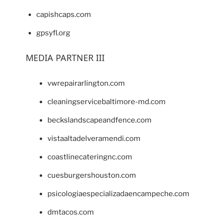
capishcaps.com
gpsyfl.org
MEDIA PARTNER III
vwrepairarlington.com
cleaningservicebaltimore-md.com
beckslandscapeandfence.com
vistaaltadelveramendi.com
coastlinecateringnc.com
cuesburgershouston.com
psicologiaespecializadaencampeche.com
dmtacos.com