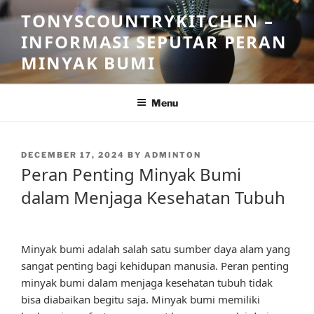
Skip
TONYSCOUNTRYKITCHEN –
to
INFORMASI SEPUTAR PERAN
content
MINYAK BUMI
Menu
POSTED
DECEMBER 17, 2024
BY
ADMINTON
ON
Peran Penting Minyak Bumi
dalam Menjaga Kesehatan Tubuh
Minyak bumi adalah salah satu sumber daya alam yang
sangat penting bagi kehidupan manusia. Peran penting
minyak bumi dalam menjaga kesehatan tubuh tidak
bisa diabaikan begitu saja. Minyak bumi memiliki