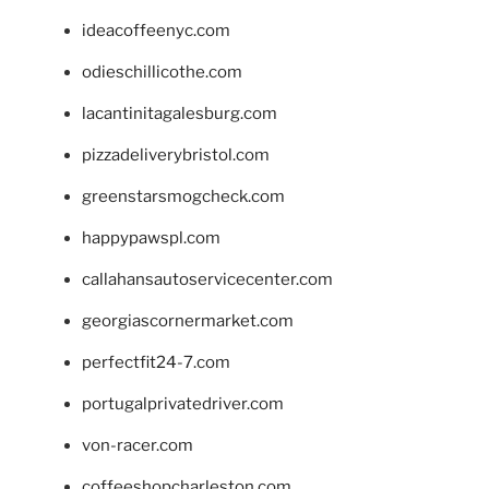
ideacoffeenyc.com
odieschillicothe.com
lacantinitagalesburg.com
pizzadeliverybristol.com
greenstarsmogcheck.com
happypawspl.com
callahansautoservicecenter.com
georgiascornermarket.com
perfectfit24-7.com
portugalprivatedriver.com
von-racer.com
coffeeshopcharleston.com