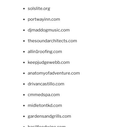
solslite.org
portwayinn.com
djmaddogmusic.com
thesoundarchitects.com
allin1roofing.com
keepjudgewebb.com
anatomyofadventure.com
drivancastillo.com
cmmedspa.com
midletontkd.com
gardensandgrills.com