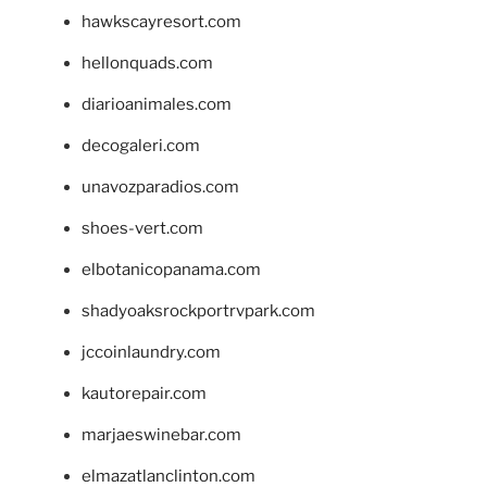
hawkscayresort.com
hellonquads.com
diarioanimales.com
decogaleri.com
unavozparadios.com
shoes-vert.com
elbotanicopanama.com
shadyoaksrockportrvpark.com
jccoinlaundry.com
kautorepair.com
marjaeswinebar.com
elmazatlanclinton.com