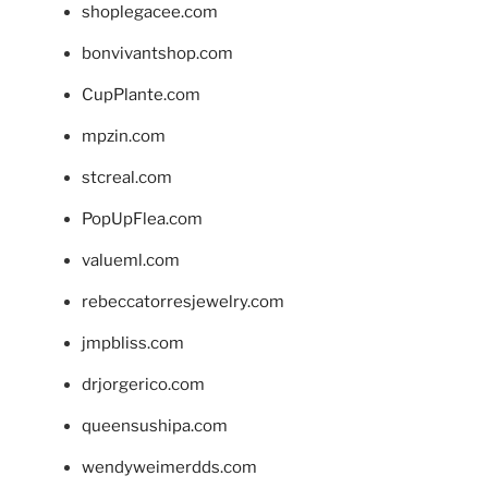
shoplegacee.com
bonvivantshop.com
CupPlante.com
mpzin.com
stcreal.com
PopUpFlea.com
valueml.com
rebeccatorresjewelry.com
jmpbliss.com
drjorgerico.com
queensushipa.com
wendyweimerdds.com