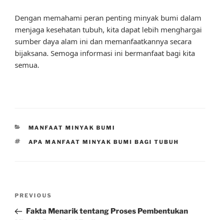
Dengan memahami peran penting minyak bumi dalam
menjaga kesehatan tubuh, kita dapat lebih menghargai
sumber daya alam ini dan memanfaatkannya secara
bijaksana. Semoga informasi ini bermanfaat bagi kita
semua.
CATEGORIES
MANFAAT MINYAK BUMI
TAGS
APA MANFAAT MINYAK BUMI BAGI TUBUH
Post
Previous
PREVIOUS
navigation
Post
Fakta Menarik tentang Proses Pembentukan