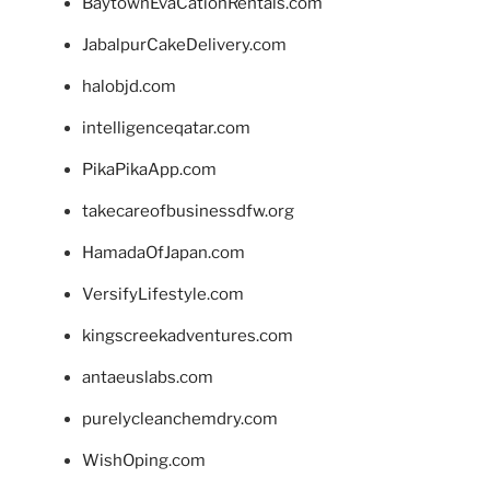
BaytownEvaCationRentals.com
JabalpurCakeDelivery.com
halobjd.com
intelligenceqatar.com
PikaPikaApp.com
takecareofbusinessdfw.org
HamadaOfJapan.com
VersifyLifestyle.com
kingscreekadventures.com
antaeuslabs.com
purelycleanchemdry.com
WishOping.com