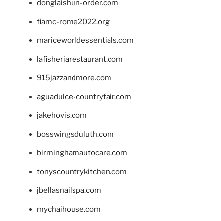
donglaishun-order.com
fiamc-rome2022.org
mariceworldessentials.com
lafisheriarestaurant.com
915jazzandmore.com
aguadulce-countryfair.com
jakehovis.com
bosswingsduluth.com
birminghamautocare.com
tonyscountrykitchen.com
jbellasnailspa.com
mychaihouse.com