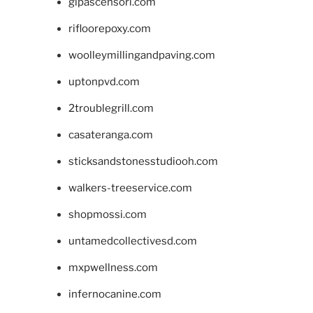
glpascensori.com
rifloorepoxy.com
woolleymillingandpaving.com
uptonpvd.com
2troublegrill.com
casateranga.com
sticksandstonesstudiooh.com
walkers-treeservice.com
shopmossi.com
untamedcollectivesd.com
mxpwellness.com
infernocanine.com