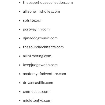
thepaperhousecollection.com
allisonwillisholley.com
solslite.org
portwayinn.com
djmaddogmusic.com
thesoundarchitects.com
allin1roofing.com
keepjudgewebb.com
anatomyofadventure.com
drivancastillo.com
cmmedspa.com
midletontkd.com