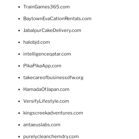
TrainGames365.com
BaytownEvaCationRentals.com
JabalpurCakeDelivery.com
halobjd.com
intelligenceqatar.com
PikaPikaApp.com
takecareofbusinessdfw.org
HamadaOfJapan.com
VersifyLifestyle.com
kingscreekadventures.com
antaeuslabs.com
purelycleanchemdry.com