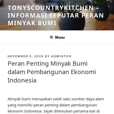
Skip
TONYSCOUNTRYKITCHEN –
to
INFORMASI SEPUTAR PERAN
content
MINYAK BUMI
Menu
POSTED
NOVEMBER 5, 2024
BY
ADMINTON
ON
Peran Penting Minyak Bumi
dalam Pembangunan Ekonomi
Indonesia
Minyak bumi merupakan salah satu sumber daya alam
yang memiliki peran penting dalam pembangunan
ekonomi Indonesia. Sejak ditemukan pertama kali di