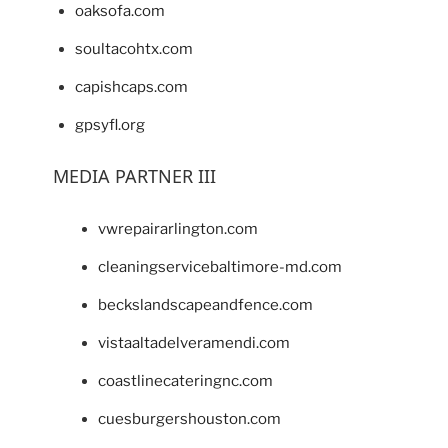
oaksofa.com
soultacohtx.com
capishcaps.com
gpsyfl.org
MEDIA PARTNER III
vwrepairarlington.com
cleaningservicebaltimore-md.com
beckslandscapeandfence.com
vistaaltadelveramendi.com
coastlinecateringnc.com
cuesburgershouston.com