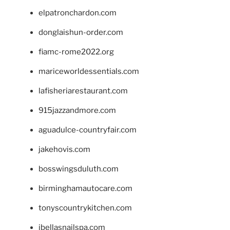
elpatronchardon.com
donglaishun-order.com
fiamc-rome2022.org
mariceworldessentials.com
lafisheriarestaurant.com
915jazzandmore.com
aguadulce-countryfair.com
jakehovis.com
bosswingsduluth.com
birminghamautocare.com
tonyscountrykitchen.com
jbellasnailspa.com