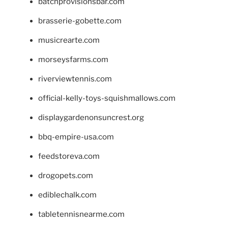
batchprovisionsbar.com
brasserie-gobette.com
musicrearte.com
morseysfarms.com
riverviewtennis.com
official-kelly-toys-squishmallows.com
displaygardenonsuncrest.org
bbq-empire-usa.com
feedstoreva.com
drogopets.com
ediblechalk.com
tabletennisnearme.com