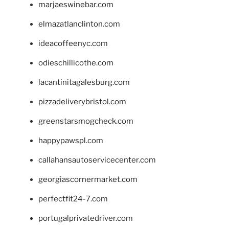
marjaeswinebar.com
elmazatlanclinton.com
ideacoffeenyc.com
odieschillicothe.com
lacantinitagalesburg.com
pizzadeliverybristol.com
greenstarsmogcheck.com
happypawspl.com
callahansautoservicecenter.com
georgiascornermarket.com
perfectfit24-7.com
portugalprivatedriver.com