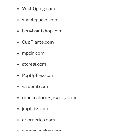
WishOping.com
shoplegacee.com
bonvivantshop.com
CupPlante.com
mpzin.com
stcreal.com
PopUpFlea.com
valueml.com
rebeccatorresjewelry.com
jmpbliss.com
drjorgerico.com
queensushipa.com