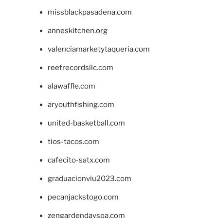
missblackpasadena.com
anneskitchen.org
valenciamarketytaqueria.com
reefrecordsllc.com
alawaffle.com
aryouthfishing.com
united-basketball.com
tios-tacos.com
cafecito-satx.com
graduacionviu2023.com
pecanjackstogo.com
zengardendayspa.com