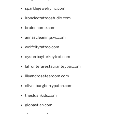
sparklejewelryinc.com
ironcladtattoostudio.com
bruinshome.com
annascleaningsvc.com
wolfcitytattoo.com
oysterbayturkeytrot.com
lafronterarestauranteybar.com
lilyandrosetearoom.com
olivesburgberrypatch.com
theslushkids.com
giobastian.com