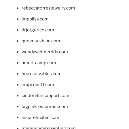
rebeccatorresjewelry.com
jmpbliss.com
drjorgerico.com
queensushipa.com
wendyweimerdds.com
ameri-camp.com
hrsreceivables.com
empconst1.com
cinderella-support.com
bigpinkrestaurant.com
inspirehuahin.com
memmingerspainting.com