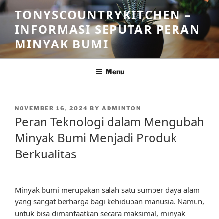
Skip
TONYSCOUNTRYKITCHEN –
to
INFORMASI SEPUTAR PERAN
content
MINYAK BUMI
Menu
POSTED
NOVEMBER 16, 2024
BY
ADMINTON
ON
Peran Teknologi dalam Mengubah
Minyak Bumi Menjadi Produk
Berkualitas
Minyak bumi merupakan salah satu sumber daya alam
yang sangat berharga bagi kehidupan manusia. Namun,
untuk bisa dimanfaatkan secara maksimal, minyak