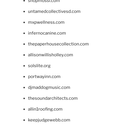
shopmossi.com
untamedcollectivesd.com
mxpwellness.com
infernocanine.com
thepaperhousecollection.com
allisonwillisholley.com
solslite.org
portwayinn.com
djmaddogmusic.com
thesoundarchitects.com
allin1roofing.com
keepjudgewebb.com