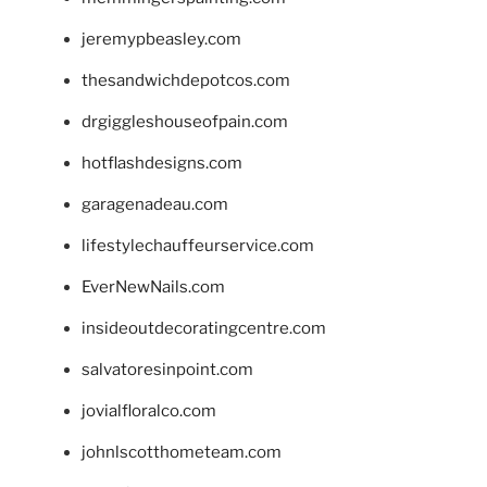
jeremypbeasley.com
thesandwichdepotcos.com
drgiggleshouseofpain.com
hotflashdesigns.com
garagenadeau.com
lifestylechauffeurservice.com
EverNewNails.com
insideoutdecoratingcentre.com
salvatoresinpoint.com
jovialfloralco.com
johnlscotthometeam.com