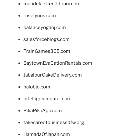
mandelaeffectlibrary.com
roselynns.com
balanceyoganj.com
salesforceblogs.com
TrainGames365.com
BaytownEvaCationRentals.com
JabalpurCakeDelivery.com
halobjd.com
intelligenceqatar.com
PikaPikaApp.com
takecareofbusinessdfw.org
HamadaOfJapan.com