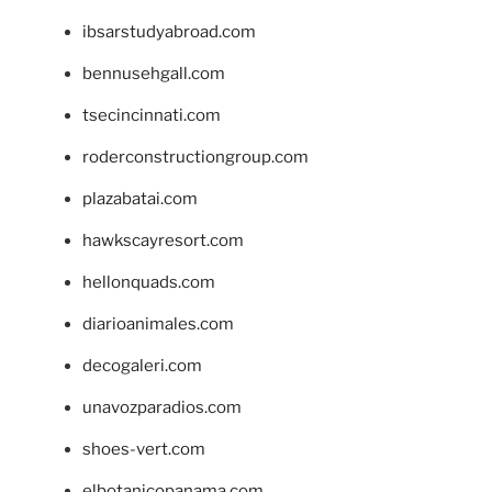
ibsarstudyabroad.com
bennusehgall.com
tsecincinnati.com
roderconstructiongroup.com
plazabatai.com
hawkscayresort.com
hellonquads.com
diarioanimales.com
decogaleri.com
unavozparadios.com
shoes-vert.com
elbotanicopanama.com