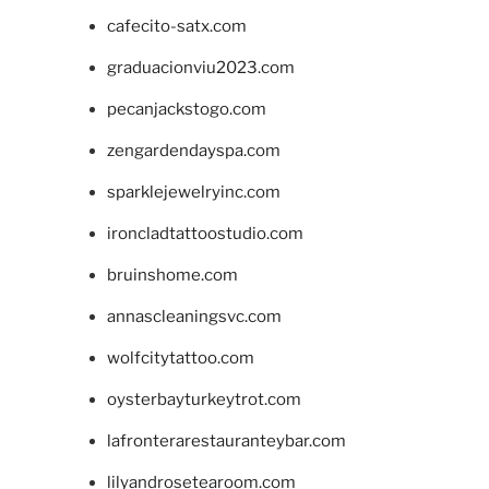
cafecito-satx.com
graduacionviu2023.com
pecanjackstogo.com
zengardendayspa.com
sparklejewelryinc.com
ironcladtattoostudio.com
bruinshome.com
annascleaningsvc.com
wolfcitytattoo.com
oysterbayturkeytrot.com
lafronterarestauranteybar.com
lilyandrosetearoom.com