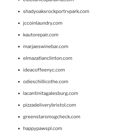
shadyoaksrockportrvpark.com
jccoinlaundry.com
kautorepair.com
marjaeswinebar.com
elmazatlanclinton.com
ideacoffeenyc.com
odieschillicothe.com
lacantinitagalesburg.com
pizzadeliverybristol.com
greenstarsmogcheck.com
happypawspl.com