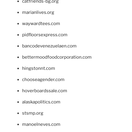
catfriends-bg.org
marianlives.org
waywardtees.com
pidfloorsexpress.com
bancodevenezuelaen.com
bettermoodfoodcorporation.com
hingstonnt.com
chooseagender.com
hoverboardssale.com
alaskapolitics.com
stsmp.org
manoelneves.com