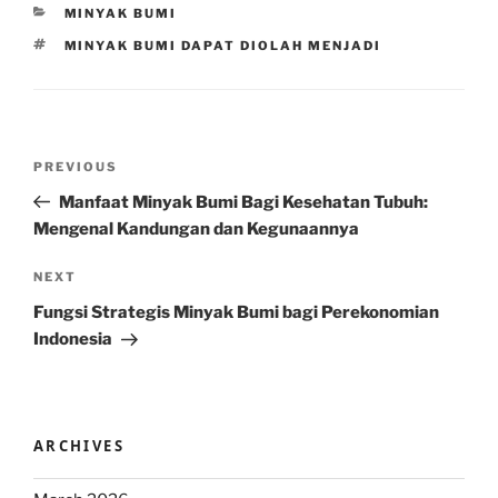
CATEGORIES
MINYAK BUMI
TAGS
MINYAK BUMI DAPAT DIOLAH MENJADI
Post
Previous
PREVIOUS
navigation
Post
Manfaat Minyak Bumi Bagi Kesehatan Tubuh:
Mengenal Kandungan dan Kegunaannya
Next
NEXT
Post
Fungsi Strategis Minyak Bumi bagi Perekonomian
Indonesia
ARCHIVES