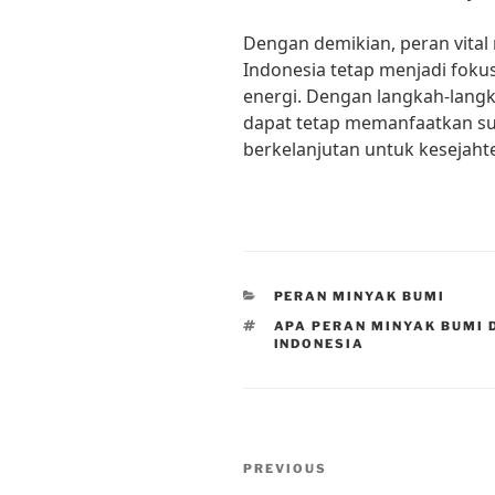
Dengan demikian, peran vita
Indonesia tetap menjadi foku
energi. Dengan langkah-langk
dapat tetap memanfaatkan s
berkelanjutan untuk kesejaht
CATEGORIES
PERAN MINYAK BUMI
TAGS
APA PERAN MINYAK BUMI
INDONESIA
Post
Previous
PREVIOUS