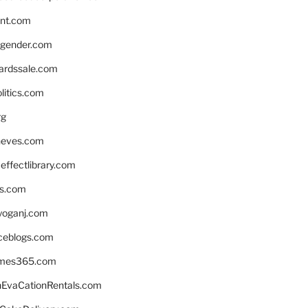
nnt.com
gender.com
ardssale.com
litics.com
rg
neves.com
ffectlibrary.com
ns.com
yoganj.com
rceblogs.com
ames365.com
EvaCationRentals.com