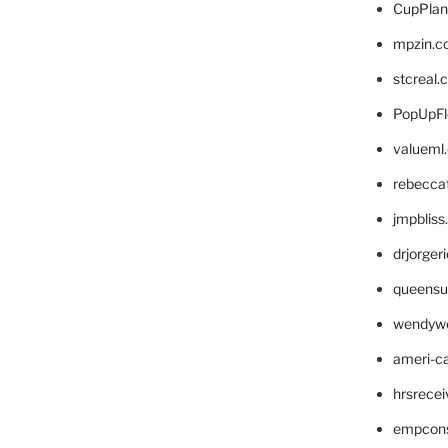
CupPlan
mpzin.c
stcreal.
PopUpFl
valueml
rebecca
jmpblis
drjorger
queensu
wendyw
ameri-
hrsrece
empcon