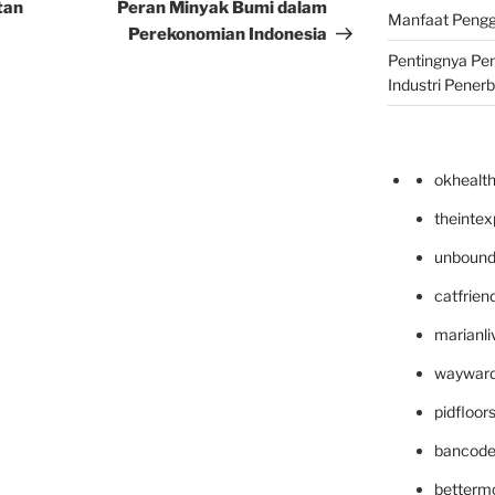
Post
tan
Peran Minyak Bumi dalam
Manfaat Pengg
Perekonomian Indonesia
Pentingnya Pe
Industri Pener
okhealt
theinte
unbound
catfrien
marianli
wayward
pidfloo
bancode
betterm