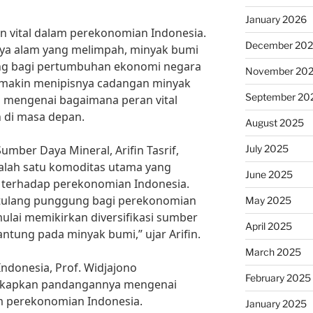
January 2026
vital dalam perekonomian Indonesia.
December 20
aya alam yang melimpah, minyak bumi
ung bagi pertumbuhan ekonomi negara
November 20
semakin menipisnya cadangan minyak
September 20
 mengenai bagaimana peran vital
 di masa depan.
August 2025
July 2025
mber Daya Mineral, Arifin Tasrif,
alah satu komoditas utama yang
June 2025
 terhadap perekonomian Indonesia.
 tulang punggung bagi perekonomian
May 2025
mulai memikirkan diversifikasi sumber
April 2025
antung pada minyak bumi,” ujar Arifin.
March 2025
Indonesia, Prof. Widjajono
February 2025
gkapkan pandangannya mengenai
am perekonomian Indonesia.
January 2025