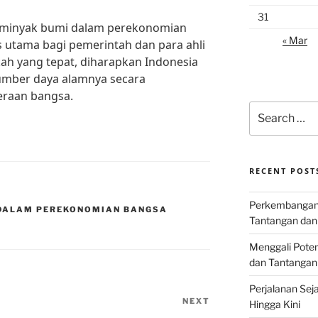
31
l minyak bumi dalam perekonomian
« Mar
s utama bagi pemerintah dan para ahli
ah yang tepat, diharapkan Indonesia
umber daya alamnya secara
eraan bangsa.
Search
for:
RECENT POST
Perkembangan I
 DALAM PEREKONOMIAN BANGSA
Tantangan dan
Menggali Poten
dan Tantangan
Perjalanan Seja
NEXT
Next
Hingga Kini