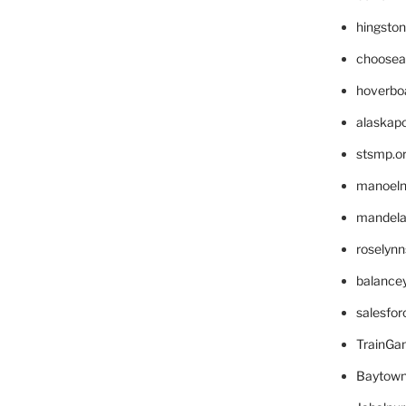
hingsto
choosea
hoverbo
alaskapo
stsmp.o
manoel
mandelae
roselyn
balance
salesfo
TrainG
Baytown