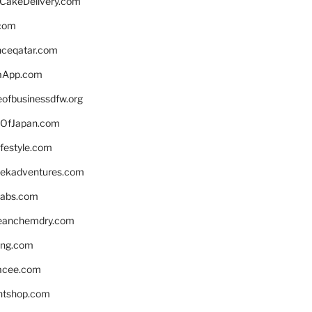
rCakeDelivery.com
.com
enceqatar.com
aApp.com
eofbusinessdfw.org
OfJapan.com
ifestyle.com
eekadventures.com
labs.com
leanchemdry.com
ing.com
acee.com
ntshop.com