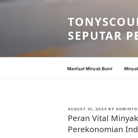
Skip
to
TONYSCOU
content
SEPUTAR P
Manfaat Minyak Bumi
Minya
POSTED
AUGUST 31, 2024
BY
ADMINTO
ON
Peran Vital Minya
Perekonomian Ind