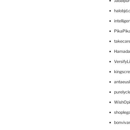
Jabalpu
halobjd
intellig
PikaPik
takecar
Hamada
VersifyL
kingscr
antaeus
purelyc
WishOp
shopleg
bonviva