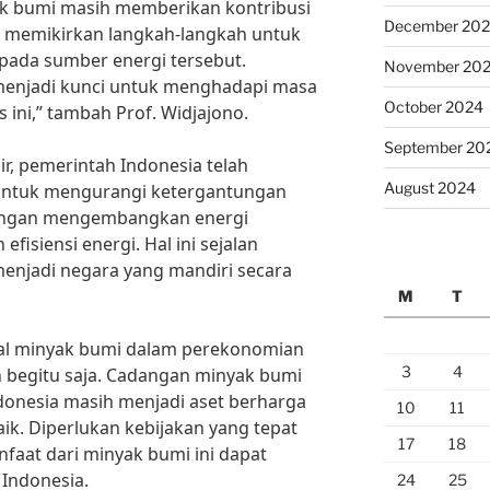
k bumi masih memberikan kontribusi
December 20
i memikirkan langkah-langkah untuk
ada sumber energi tersebut.
November 20
 menjadi kunci untuk menghadapi masa
October 2024
ini,” tambah Prof. Widjajono.
September 20
r, pemerintah Indonesia telah
August 2024
untuk mengurangi ketergantungan
dengan mengembangkan energi
fisiensi energi. Hal ini sejalan
menjadi negara yang mandiri secara
M
T
tal minyak bumi dalam perekonomian
3
4
an begitu saja. Cadangan minyak bumi
donesia masih menjadi aset berharga
10
11
ik. Diperlukan kebijakan yang tepat
17
18
aat dari minyak bumi ini dapat
 Indonesia.
24
25