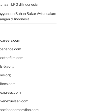
unaan LPG di Indonesia
nggunaan Bahan Bakar Avtur dalam
bangan di Indonesia
hcareers.com
xperience.com
edthefilm.com
ds-bg.org
ves.org
tees.com
rsexpress.com
venezuelaen.com
oodfoodcorporation.com