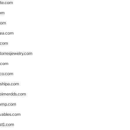
te.com
om
com
ea.com
.com
torresjewelry.com
s.com
ico.com
shipa.com
eimerdds.com
camp.com
ivables.com
st1.com