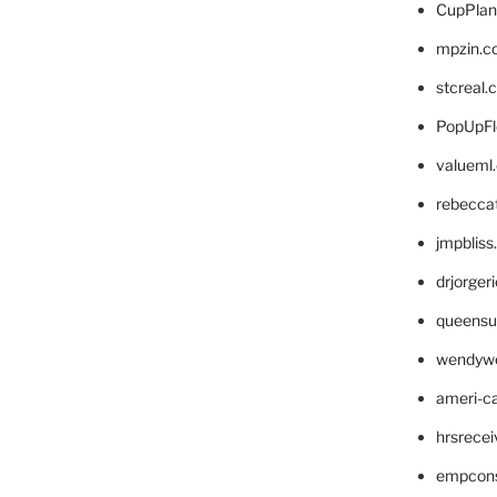
CupPlan
mpzin.c
stcreal.
PopUpFl
valueml
rebecca
jmpblis
drjorger
queensu
wendyw
ameri-
hrsrece
empcon