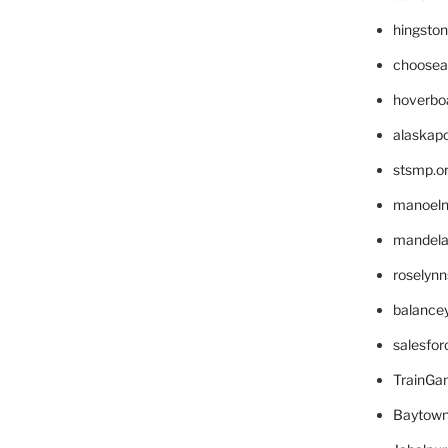
hingsto
choosea
hoverbo
alaskapo
stsmp.o
manoel
mandelae
roselyn
balance
salesfo
TrainG
Baytown