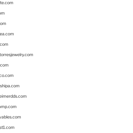
te.com
om
com
ea.com
.com
torresjewelry.com
s.com
ico.com
shipa.com
eimerdds.com
camp.com
ivables.com
st1.com