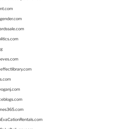
nnt.com
gender.com
ardssale.com
litics.com
rg
neves.com
ffectlibrary.com
ns.com
yoganj.com
rceblogs.com
ames365.com
EvaCationRentals.com