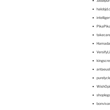
Jabalpu
halobjd
intellig
PikaPik
takecar
Hamada
VersifyL
kingscr
antaeus
purelyc
WishOp
shopleg
bonviva