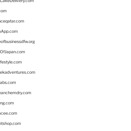
rCakeDelivery.com
.com
enceqatar.com
aApp.com
eofbusinessdfw.org
OfJapan.com
ifestyle.com
eekadventures.com
labs.com
leanchemdry.com
ing.com
acee.com
ntshop.com