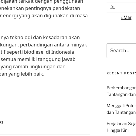
bijakan terkait dengan penggunaan
31
 menekankan pentingnya pendekatan
r energi yang akan digunakan di masa
« Mar
ya teknologi dan kesadaran akan
ngkungan, perbandingan antara minyak
Search
if seperti biodiesel di Indonesia
for:
a semua memiliki tanggung jawab
 yang ramah lingkungan dan
an yang lebih baik.
RECENT POST
Perkembangan I
Tantangan dan
Menggali Poten
dan Tantangan
RI
Perjalanan Seja
Hingga Kini