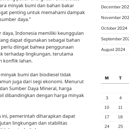
tara minyak bumi dan bahan bakar
December 20
 sangat penting untuk memahami dampak
November 20
 sumber daya.”
October 2024
r daya, Indonesia memiliki keunggulan
September 20
 yang dapat digunakan sebagai bahan
, perlu diingat bahwa penggunaan
August 2024
ak terhadap lingkungan, terutama
 konflik lahan.
minyak bumi dan biodiesel tidak
M
T
namun juga dari segi ekonomi. Menurut
 dan Sumber Daya Mineral, harga
abil dibandingkan dengan harga minyak
3
4
10
11
ini, pemerintah diharapkan dapat
17
18
tan lingkungan dan stabilitas
24
25