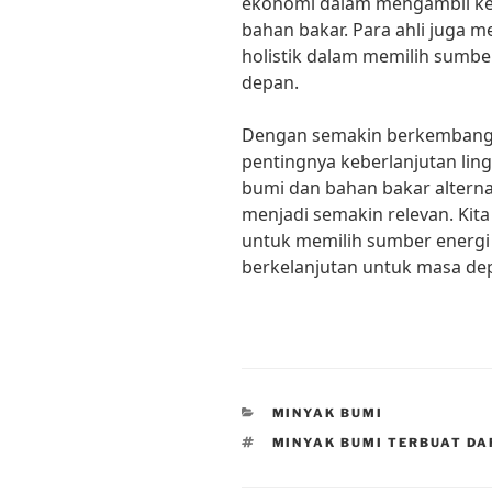
ekonomi dalam mengambil ke
bahan bakar. Para ahli juga
holistik dalam memilih sumbe
depan.
Dengan semakin berkembangn
pentingnya keberlanjutan li
bumi dan bahan bakar alternat
menjadi semakin relevan. Kit
untuk memilih sumber energi
berkelanjutan untuk masa dep
CATEGORIES
MINYAK BUMI
TAGS
MINYAK BUMI TERBUAT DA