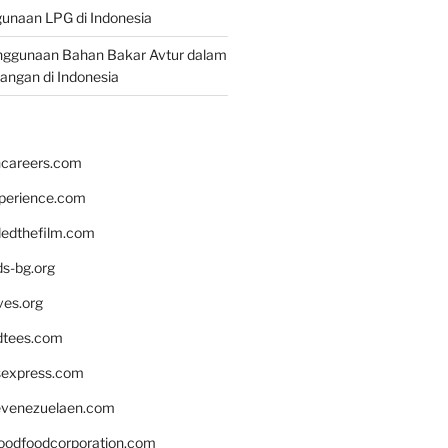
unaan LPG di Indonesia
nggunaan Bahan Bakar Avtur dalam
bangan di Indonesia
hcareers.com
xperience.com
edthefilm.com
ds-bg.org
ves.org
tees.com
rsexpress.com
venezuelaen.com
oodfoodcorporation.com