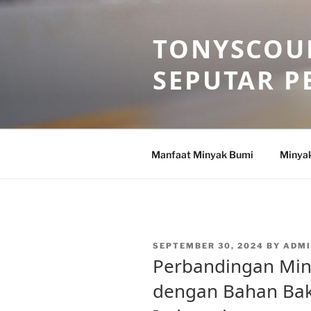
Skip
to
TONYSCOU
content
SEPUTAR P
Manfaat Minyak Bumi
Minya
POSTED
SEPTEMBER 30, 2024
BY
ADM
ON
Perbandingan Min
dengan Bahan Baka