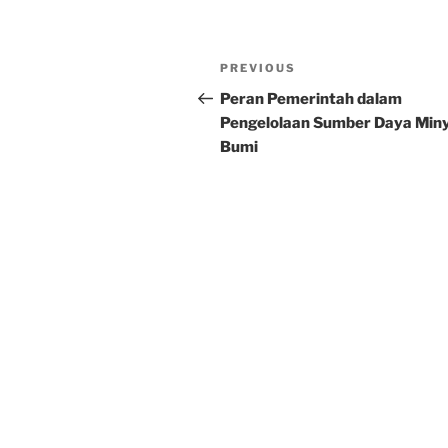
Post
Previous
PREVIOUS
navigation
Post
Peran Pemerintah dalam
Pengelolaan Sumber Daya Min
Bumi