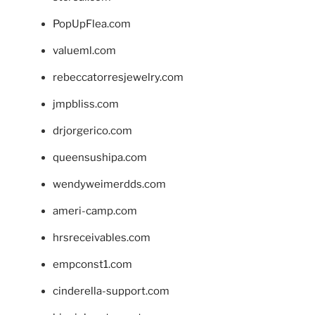
PopUpFlea.com
valueml.com
rebeccatorresjewelry.com
jmpbliss.com
drjorgerico.com
queensushipa.com
wendyweimerdds.com
ameri-camp.com
hrsreceivables.com
empconst1.com
cinderella-support.com