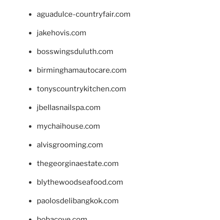
aguadulce-countryfair.com
jakehovis.com
bosswingsduluth.com
birminghamautocare.com
tonyscountrykitchen.com
jbellasnailspa.com
mychaihouse.com
alvisgrooming.com
thegeorginaestate.com
blythewoodseafood.com
paolosdelibangkok.com
bobacove.com