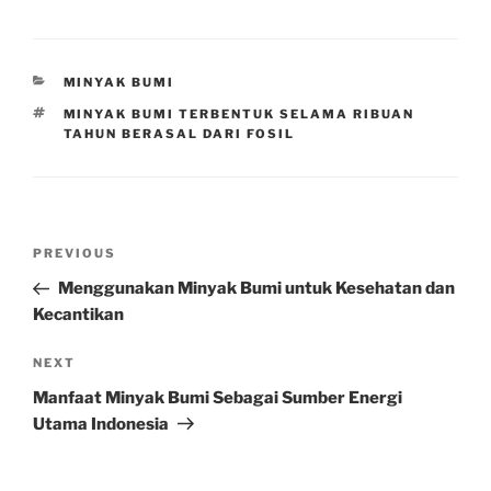
CATEGORIES
MINYAK BUMI
TAGS
MINYAK BUMI TERBENTUK SELAMA RIBUAN
TAHUN BERASAL DARI FOSIL
Post
Previous
PREVIOUS
navigation
Post
Menggunakan Minyak Bumi untuk Kesehatan dan
Kecantikan
Next
NEXT
Post
Manfaat Minyak Bumi Sebagai Sumber Energi
Utama Indonesia