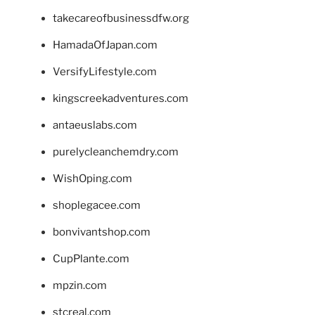
takecareofbusinessdfw.org
HamadaOfJapan.com
VersifyLifestyle.com
kingscreekadventures.com
antaeuslabs.com
purelycleanchemdry.com
WishOping.com
shoplegacee.com
bonvivantshop.com
CupPlante.com
mpzin.com
stcreal.com