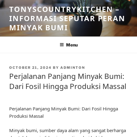
Skip
TONYSCOUNTRYKITCHEN –
to
INFORMASI SEPUTAR PERAN
content
MINYAK BUMI
Menu
POSTED
OCTOBER 21, 2024
BY
ADMINTON
ON
Perjalanan Panjang Minyak Bumi:
Dari Fosil Hingga Produksi Massal
Perjalanan Panjang Minyak Bumi: Dari Fosil Hingga
Produksi Massal
Minyak bumi, sumber daya alam yang sangat berharga