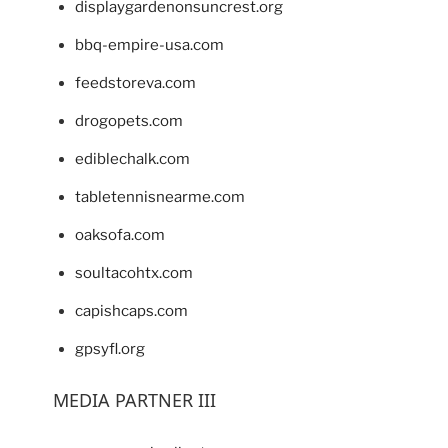
displaygardenonsuncrest.org
bbq-empire-usa.com
feedstoreva.com
drogopets.com
ediblechalk.com
tabletennisnearme.com
oaksofa.com
soultacohtx.com
capishcaps.com
gpsyfl.org
MEDIA PARTNER III