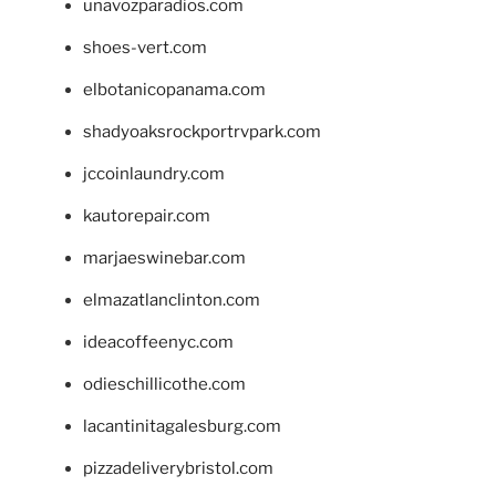
unavozparadios.com
shoes-vert.com
elbotanicopanama.com
shadyoaksrockportrvpark.com
jccoinlaundry.com
kautorepair.com
marjaeswinebar.com
elmazatlanclinton.com
ideacoffeenyc.com
odieschillicothe.com
lacantinitagalesburg.com
pizzadeliverybristol.com