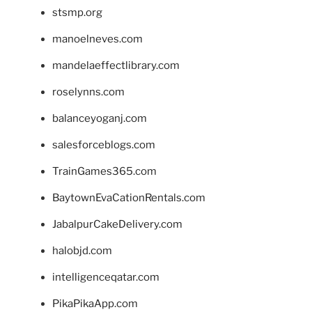
stsmp.org
manoelneves.com
mandelaeffectlibrary.com
roselynns.com
balanceyoganj.com
salesforceblogs.com
TrainGames365.com
BaytownEvaCationRentals.com
JabalpurCakeDelivery.com
halobjd.com
intelligenceqatar.com
PikaPikaApp.com