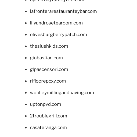
lafronterarestauranteybar.com
lilyandrosetearoom.com
olivesburgberrypatch.com
theslushkids.com
giobastian.com
glpascensori.com
rifloorepoxy.com
woolleymillingandpaving.com
uptonpvd.com
2troublegrill.com
casateranga.com