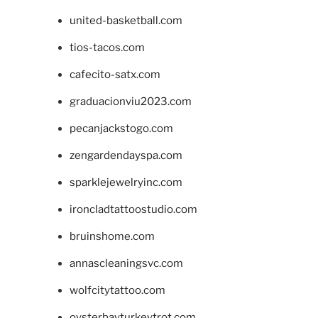
united-basketball.com
tios-tacos.com
cafecito-satx.com
graduacionviu2023.com
pecanjackstogo.com
zengardendayspa.com
sparklejewelryinc.com
ironcladtattoostudio.com
bruinshome.com
annascleaningsvc.com
wolfcitytattoo.com
oysterbayturkeytrot.com