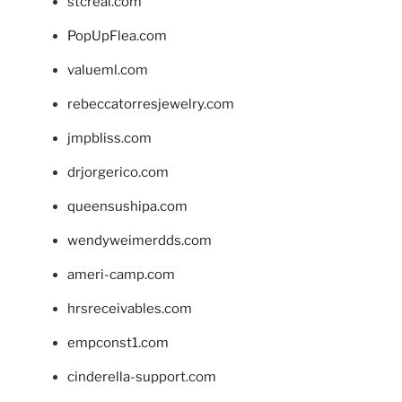
stcreal.com
PopUpFlea.com
valueml.com
rebeccatorresjewelry.com
jmpbliss.com
drjorgerico.com
queensushipa.com
wendyweimerdds.com
ameri-camp.com
hrsreceivables.com
empconst1.com
cinderella-support.com