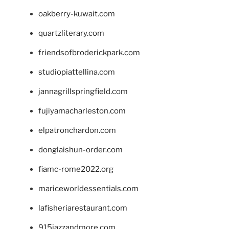
oakberry-kuwait.com
quartzliterary.com
friendsofbroderickpark.com
studiopiattellina.com
jannagrillspringfield.com
fujiyamacharleston.com
elpatronchardon.com
donglaishun-order.com
fiamc-rome2022.org
mariceworldessentials.com
lafisheriarestaurant.com
915jazzandmore.com