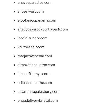
unavozparadios.com
shoes-vert.com
elbotanicopanama.com
shadyoaksrockportrvpark.com
jccoinlaundry.com
kautorepair.com
marjaeswinebar.com
elmazatlanclinton.com
ideacoffeenyc.com
odieschillicothe.com
lacantinitagalesburg.com
pizzadeliverybristol.com