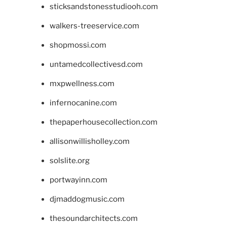
sticksandstonesstudiooh.com
walkers-treeservice.com
shopmossi.com
untamedcollectivesd.com
mxpwellness.com
infernocanine.com
thepaperhousecollection.com
allisonwillisholley.com
solslite.org
portwayinn.com
djmaddogmusic.com
thesoundarchitects.com