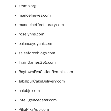
stsmp.org
manoelneves.com
mandelaeffectlibrary.com
roselynns.com
balanceyoganj.com
salesforceblogs.com
TrainGames365.com
BaytownEvaCationRentals.com
JabalpurCakeDelivery.com
halobjd.com
intelligenceqatar.com
PikaPikaApp.com