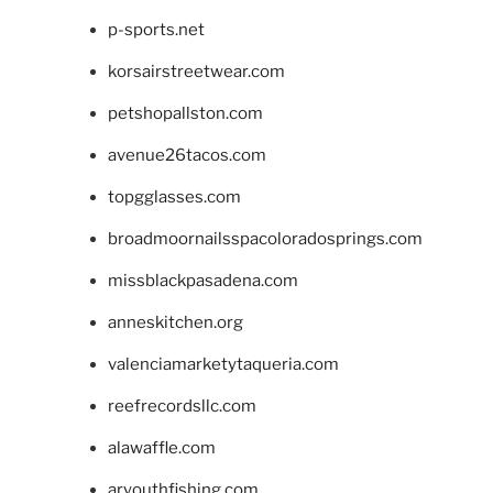
p-sports.net
korsairstreetwear.com
petshopallston.com
avenue26tacos.com
topgglasses.com
broadmoornailsspacoloradosprings.com
missblackpasadena.com
anneskitchen.org
valenciamarketytaqueria.com
reefrecordsllc.com
alawaffle.com
aryouthfishing.com