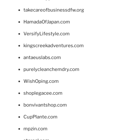
takecareofbusinessdfw.org
HamadaOfJapan.com
VersifyLifestyle.com
kingscreekadventures.com
antaeuslabs.com
purelycleanchemdry.com
WishOping.com
shoplegacee.com
bonvivantshop.com
CupPlante.com
mpzin.com