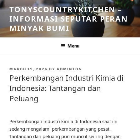
Skip
TONYSCOUNTRYKITCHEN –
to
INFORMASI SEPUTAR PERAN
content
MINYAK BUMI
Menu
POSTED
MARCH 19, 2026
BY
ADMINTON
ON
Perkembangan Industri Kimia di
Indonesia: Tantangan dan
Peluang
Perkembangan industri kimia di Indonesia saat ini
sedang mengalami perkembangan yang pesat.
Tantangan dan peluang pun muncul seiring dengan