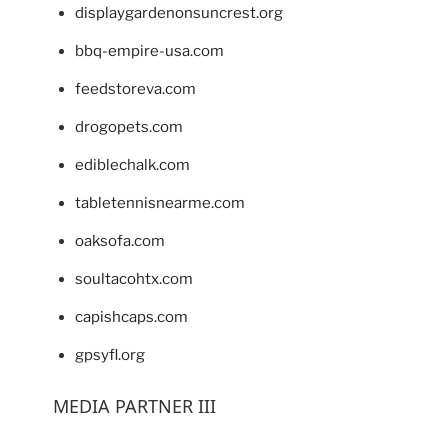
displaygardenonsuncrest.org
bbq-empire-usa.com
feedstoreva.com
drogopets.com
ediblechalk.com
tabletennisnearme.com
oaksofa.com
soultacohtx.com
capishcaps.com
gpsyfl.org
MEDIA PARTNER III