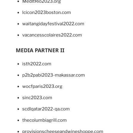
MedItRio2023.org
lcicon2023boston.com
waitangidayfestival2022.com
vacancesscolaires2022.com
MEDIA PARTNER II
isth2022.com
p2b2pabi2023-makassar.com
wocfparis2023.org
sinc2023.com
scdlqatar2022-qa.com
thecolumbiagrill.com
provisionscheeseandwineshoppe.com