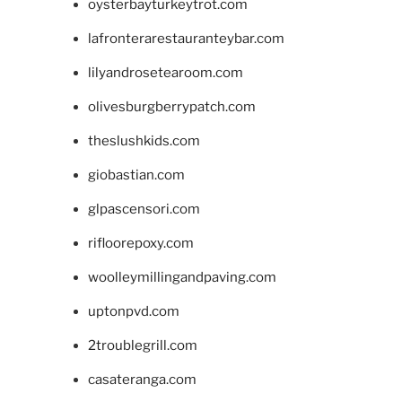
oysterbayturkeytrot.com
lafronterarestauranteybar.com
lilyandrosetearoom.com
olivesburgberrypatch.com
theslushkids.com
giobastian.com
glpascensori.com
rifloorepoxy.com
woolleymillingandpaving.com
uptonpvd.com
2troublegrill.com
casateranga.com