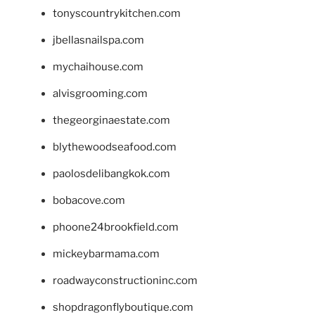
tonyscountrykitchen.com
jbellasnailspa.com
mychaihouse.com
alvisgrooming.com
thegeorginaestate.com
blythewoodseafood.com
paolosdelibangkok.com
bobacove.com
phoone24brookfield.com
mickeybarmama.com
roadwayconstructioninc.com
shopdragonflyboutique.com