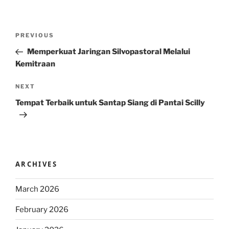
Post
Previous
PREVIOUS
navigation
Post
Memperkuat Jaringan Silvopastoral Melalui
Kemitraan
Next
NEXT
Post
Tempat Terbaik untuk Santap Siang di Pantai Scilly
ARCHIVES
March 2026
February 2026