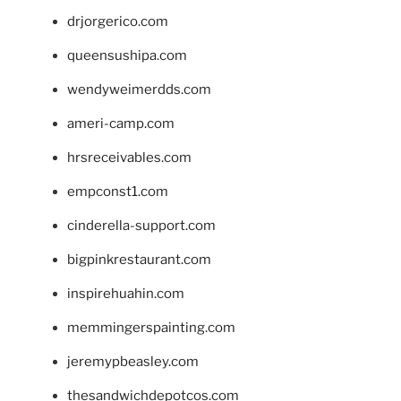
drjorgerico.com
queensushipa.com
wendyweimerdds.com
ameri-camp.com
hrsreceivables.com
empconst1.com
cinderella-support.com
bigpinkrestaurant.com
inspirehuahin.com
memmingerspainting.com
jeremypbeasley.com
thesandwichdepotcos.com