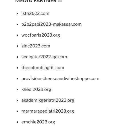
MEDIA PARTNER II
isth2022.com
p2b2pabi2023-makassar.com
wocfparis2023.org
sinc2023.com
scdlqatar2022-qa.com
thecolumbiagrill.com
provisionscheeseandwineshoppe.com
khedi2023.org
akademikgeriatri2023.org
marmarapediatri2023.org
emchie2023.org