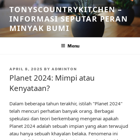
Skip
TONYSCOUNTRYKITCHEN –
to
INFORMASI SEPUTAR PERAN
content
MINYAK BUMI
Menu
POSTED
APRIL 8, 2025
BY
ADMINTON
ON
Planet 2024: Mimpi atau
Kenyataan?
Dalam beberapa tahun terakhir, istilah "Planet 2024"
telah mencuri perhatian banyak orang. Berbagai
spekulasi dan teori berkembang mengenai apakah
Planet 2024 adalah sebuah impian yang akan terwujud
atau hanya sebuah khayalan belaka. Fenomena ini