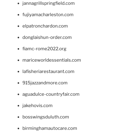
jannagrillspringfield.com
fujiyamacharleston.com
elpatronchardon.com
donglaishun-order.com
fiamc-rome2022.org
mariceworldessentials.com
lafisheriarestaurant.com
915jazzandmore.com
aguadulce-countryfair.com
jakehovis.com
bosswingsduluth.com
birminghamautocare.com