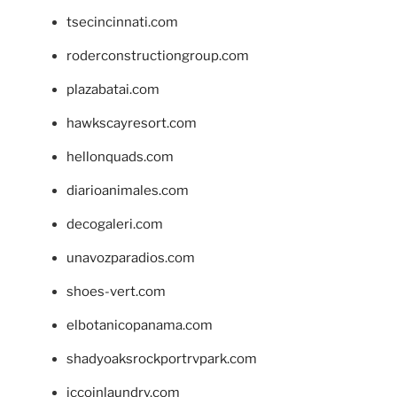
tsecincinnati.com
roderconstructiongroup.com
plazabatai.com
hawkscayresort.com
hellonquads.com
diarioanimales.com
decogaleri.com
unavozparadios.com
shoes-vert.com
elbotanicopanama.com
shadyoaksrockportrvpark.com
jccoinlaundry.com