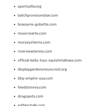
sportszilla.org
batchprovisionsbar.com
brasserie-gobette.com
musicrearte.com
morseysfarms.com
riverviewtennis.com
official-kelly-toys-squishmallows.com
displaygardenonsuncrest.org
bbq-empire-usa.com
feedstoreva.com
drogopets.com
ediblechalk.com