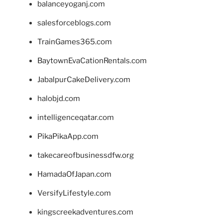
balanceyoganj.com
salesforceblogs.com
TrainGames365.com
BaytownEvaCationRentals.com
JabalpurCakeDelivery.com
halobjd.com
intelligenceqatar.com
PikaPikaApp.com
takecareofbusinessdfw.org
HamadaOfJapan.com
VersifyLifestyle.com
kingscreekadventures.com