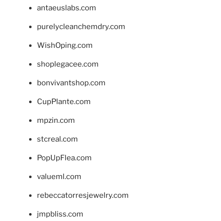
antaeuslabs.com
purelycleanchemdry.com
WishOping.com
shoplegacee.com
bonvivantshop.com
CupPlante.com
mpzin.com
stcreal.com
PopUpFlea.com
valueml.com
rebeccatorresjewelry.com
jmpbliss.com