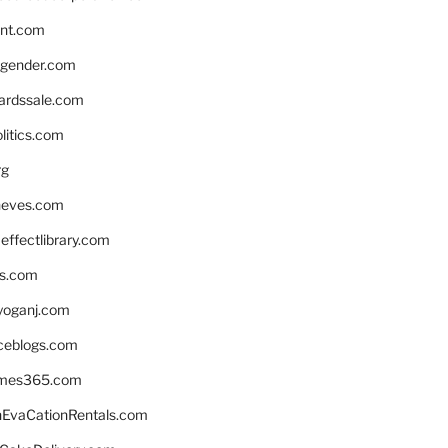
nnt.com
gender.com
ardssale.com
litics.com
rg
neves.com
ffectlibrary.com
ns.com
yoganj.com
rceblogs.com
ames365.com
EvaCationRentals.com