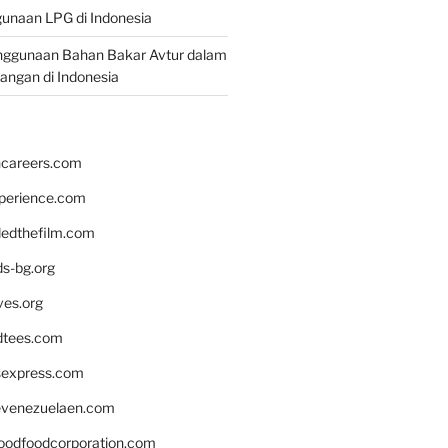
unaan LPG di Indonesia
nggunaan Bahan Bakar Avtur dalam
bangan di Indonesia
hcareers.com
xperience.com
edthefilm.com
ds-bg.org
ves.org
tees.com
rsexpress.com
venezuelaen.com
oodfoodcorporation.com