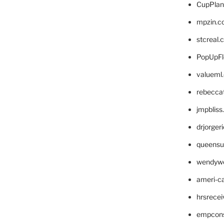
CupPlan
mpzin.c
stcreal.
PopUpFl
valueml
rebecca
jmpblis
drjorger
queensu
wendyw
ameri-
hrsrece
empcon