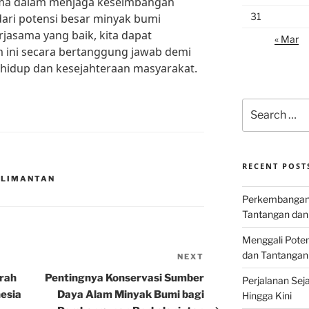
ama dalam menjaga keseimbangan
31
ari potensi besar minyak bumi
jasama yang baik, kita dapat
« Mar
ini secara bertanggung jawab demi
hidup dan kesejahteraan masyarakat.
Search
for:
RECENT POST
ALIMANTAN
Perkembangan I
Tantangan dan
Menggali Poten
dan Tantangan
NEXT
Next
Post
arah
Pentingnya Konservasi Sumber
Perjalanan Seja
esia
Daya Alam Minyak Bumi bagi
Hingga Kini