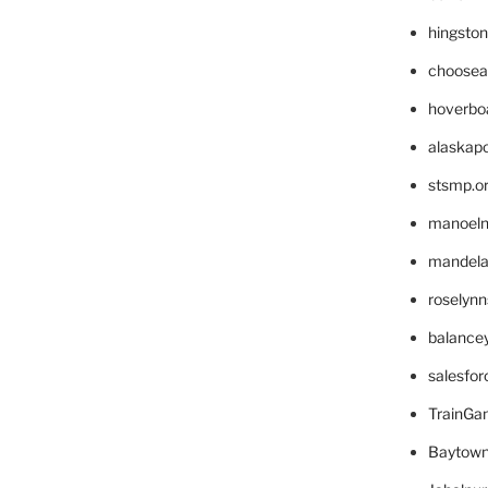
hingsto
choosea
hoverbo
alaskapo
stsmp.o
manoel
mandelae
roselyn
balance
salesfo
TrainG
Baytown