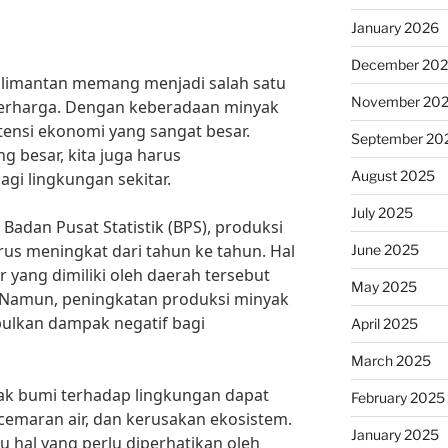
January 2026
December 20
alimantan memang menjadi salah satu
November 20
berharga. Dengan keberadaan minyak
tensi ekonomi yang sangat besar.
September 20
g besar, kita juga harus
August 2025
i lingkungan sekitar.
July 2025
 Badan Pusat Statistik (BPS), produksi
rus meningkat dari tahun ke tahun. Hal
June 2025
 yang dimiliki oleh daerah tersebut
May 2025
 Namun, peningkatan produksi minyak
ulkan dampak negatif bagi
April 2025
March 2025
yak bumi terhadap lingkungan dapat
February 2025
emaran air, dan kerusakan ekosistem.
January 2025
tu hal yang perlu diperhatikan oleh