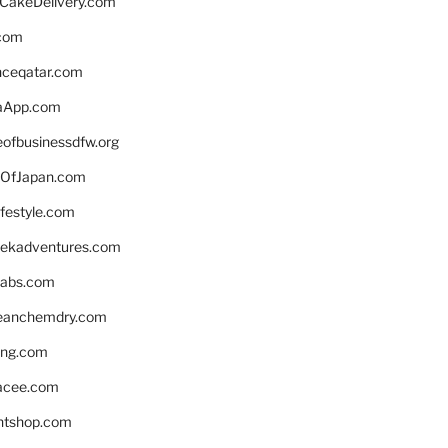
rCakeDelivery.com
.com
enceqatar.com
aApp.com
eofbusinessdfw.org
OfJapan.com
ifestyle.com
eekadventures.com
labs.com
leanchemdry.com
ing.com
acee.com
ntshop.com