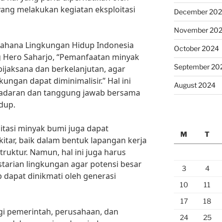
ang melakukan kegiatan eksploitasi
December 20
November 20
Wahana Lingkungan Hidup Indonesia
October 2024
 Hero Saharjo, “Pemanfaatan minyak
September 20
bijaksana dan berkelanjutan, agar
ungan dapat diminimalisir.” Hal ini
August 2024
adaran dan tanggung jawab bersama
dup.
oitasi minyak bumi juga dapat
M
T
itar, baik dalam bentuk lapangan kerja
uktur. Namun, hal ini juga harus
tarian lingkungan agar potensi besar
3
4
 dapat dinikmati oleh generasi
10
11
17
18
gi pemerintah, perusahaan, dan
24
25