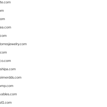
te.com
om
com
ea.com
.com
torresjewelry.com
s.com
ico.com
shipa.com
eimerdds.com
camp.com
ivables.com
st1.com