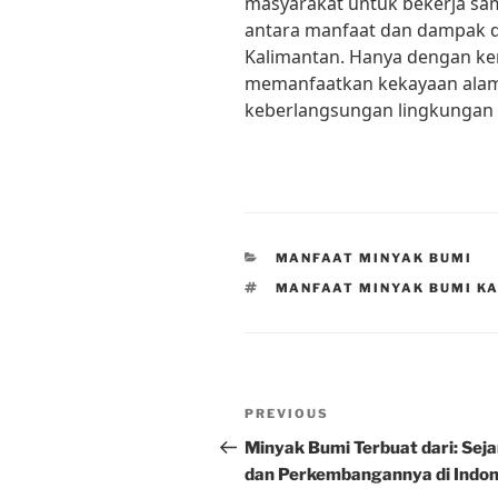
masyarakat untuk bekerja s
antara manfaat dan dampak d
Kalimantan. Hanya dengan ker
memanfaatkan kekayaan alam 
keberlangsungan lingkungan 
CATEGORIES
MANFAAT MINYAK BUMI
TAGS
MANFAAT MINYAK BUMI K
Post
Previous
PREVIOUS
navigation
Post
Minyak Bumi Terbuat dari: Sej
dan Perkembangannya di Indon