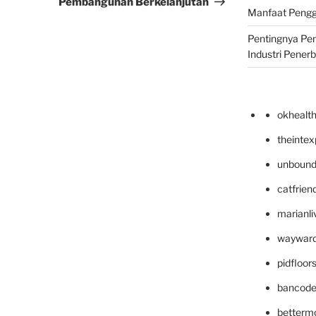
Pembangunan Berkelanjutan
Manfaat Pengg
Pentingnya Pe
Industri Pener
okhealt
theinte
unbound
catfrien
marianli
wayward
pidfloo
bancode
betterm