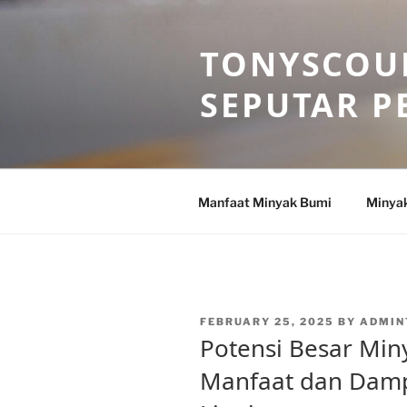
Skip
to
TONYSCOU
content
SEPUTAR P
Manfaat Minyak Bumi
Minya
POSTED
FEBRUARY 25, 2025
BY
ADMIN
ON
Potensi Besar Min
Manfaat dan Dam