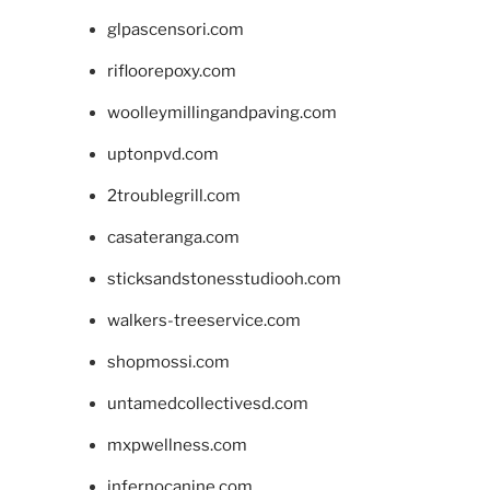
glpascensori.com
rifloorepoxy.com
woolleymillingandpaving.com
uptonpvd.com
2troublegrill.com
casateranga.com
sticksandstonesstudiooh.com
walkers-treeservice.com
shopmossi.com
untamedcollectivesd.com
mxpwellness.com
infernocanine.com