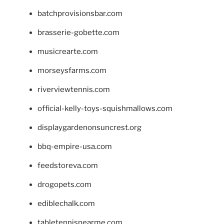
batchprovisionsbar.com
brasserie-gobette.com
musicrearte.com
morseysfarms.com
riverviewtennis.com
official-kelly-toys-squishmallows.com
displaygardenonsuncrest.org
bbq-empire-usa.com
feedstoreva.com
drogopets.com
ediblechalk.com
tabletennisnearme.com