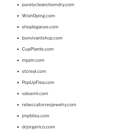
purelycleanchemdry.com
WishOping.com
shoplegacee.com
bonvivantshop.com
CupPlante.com
mpzin.com
stcreal.com
PopUpFlea.com
valueml.com
rebeccatorresjewelry.com
jmpbliss.com
drjorgerico.com