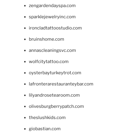
zengardendayspa.com
sparklejewelryinc.com
ironcladtattoostudio.com
bruinshome.com
annascleaningsvc.com
wolfcitytattoo.com
oysterbayturkeytrot.com
lafronterarestauranteybar.com
lilyandrosetearoom.com
olivesburgberrypatch.com
theslushkids.com
giobastian.com