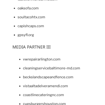
oaksofa.com
soultacohtx.com
capishcaps.com
gpsyfl.org
MEDIA PARTNER III
vwrepairarlington.com
cleaningservicebaltimore-md.com
beckslandscapeandfence.com
vistaaltadelveramendi.com
coastlinecateringnc.com
cuesburgershouston.com