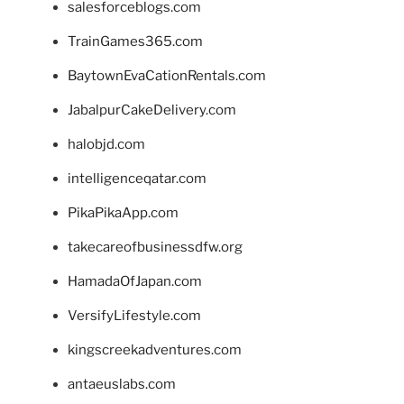
salesforceblogs.com
TrainGames365.com
BaytownEvaCationRentals.com
JabalpurCakeDelivery.com
halobjd.com
intelligenceqatar.com
PikaPikaApp.com
takecareofbusinessdfw.org
HamadaOfJapan.com
VersifyLifestyle.com
kingscreekadventures.com
antaeuslabs.com