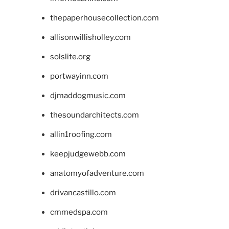
thepaperhousecollection.com
allisonwillisholley.com
solslite.org
portwayinn.com
djmaddogmusic.com
thesoundarchitects.com
allin1roofing.com
keepjudgewebb.com
anatomyofadventure.com
drivancastillo.com
cmmedspa.com