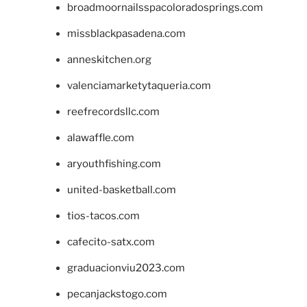
broadmoornailsspacoloradosprings.com
missblackpasadena.com
anneskitchen.org
valenciamarketytaqueria.com
reefrecordsllc.com
alawaffle.com
aryouthfishing.com
united-basketball.com
tios-tacos.com
cafecito-satx.com
graduacionviu2023.com
pecanjackstogo.com