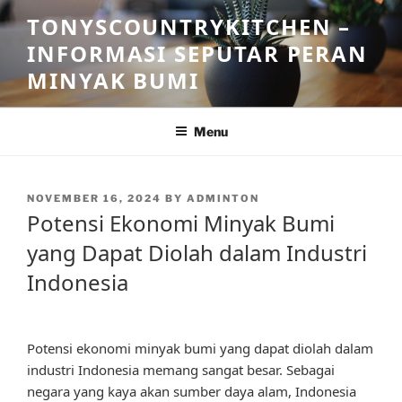
Skip
TONYSCOUNTRYKITCHEN –
to
INFORMASI SEPUTAR PERAN
content
MINYAK BUMI
Menu
POSTED
NOVEMBER 16, 2024
BY
ADMINTON
ON
Potensi Ekonomi Minyak Bumi
yang Dapat Diolah dalam Industri
Indonesia
Potensi ekonomi minyak bumi yang dapat diolah dalam
industri Indonesia memang sangat besar. Sebagai
negara yang kaya akan sumber daya alam, Indonesia