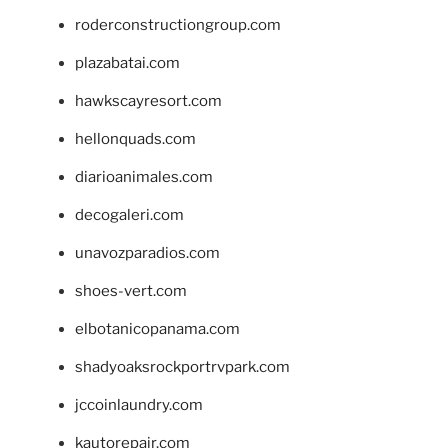
roderconstructiongroup.com
plazabatai.com
hawkscayresort.com
hellonquads.com
diarioanimales.com
decogaleri.com
unavozparadios.com
shoes-vert.com
elbotanicopanama.com
shadyoaksrockportrvpark.com
jccoinlaundry.com
kautorepair.com