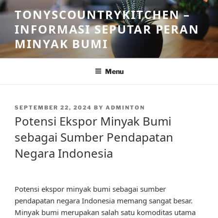
Skip
TONYSCOUNTRYKITCHEN –
to
INFORMASI SEPUTAR PERAN
content
MINYAK BUMI
Menu
POSTED
SEPTEMBER 22, 2024
BY
ADMINTON
ON
Potensi Ekspor Minyak Bumi
sebagai Sumber Pendapatan
Negara Indonesia
Potensi ekspor minyak bumi sebagai sumber
pendapatan negara Indonesia memang sangat besar.
Minyak bumi merupakan salah satu komoditas utama