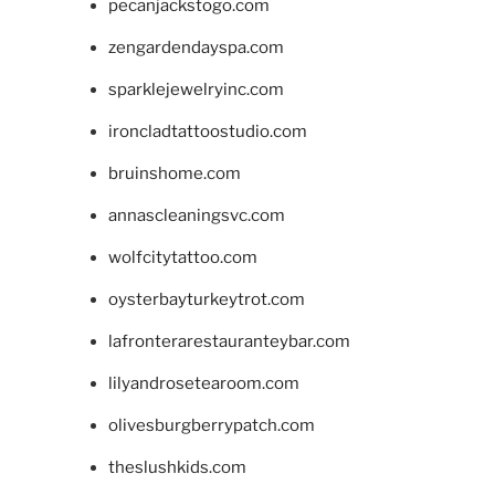
pecanjackstogo.com
zengardendayspa.com
sparklejewelryinc.com
ironcladtattoostudio.com
bruinshome.com
annascleaningsvc.com
wolfcitytattoo.com
oysterbayturkeytrot.com
lafronterarestauranteybar.com
lilyandrosetearoom.com
olivesburgberrypatch.com
theslushkids.com