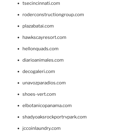
tsecincinnati.com
roderconstructiongroup.com
plazabatai.com
hawkscayresort.com
hellonquads.com
diarioanimales.com
decogaleri.com
unavozparadios.com
shoes-vert.com
elbotanicopanama.com
shadyoaksrockportrvpark.com
jccoinlaundry.com