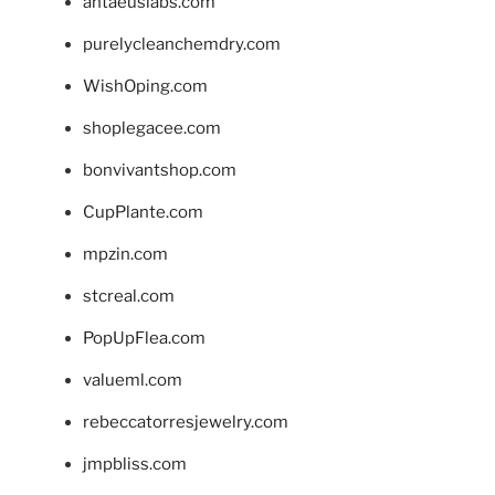
antaeuslabs.com
purelycleanchemdry.com
WishOping.com
shoplegacee.com
bonvivantshop.com
CupPlante.com
mpzin.com
stcreal.com
PopUpFlea.com
valueml.com
rebeccatorresjewelry.com
jmpbliss.com