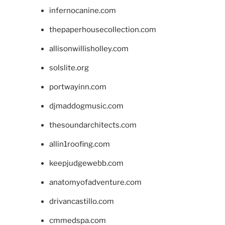
infernocanine.com
thepaperhousecollection.com
allisonwillisholley.com
solslite.org
portwayinn.com
djmaddogmusic.com
thesoundarchitects.com
allin1roofing.com
keepjudgewebb.com
anatomyofadventure.com
drivancastillo.com
cmmedspa.com