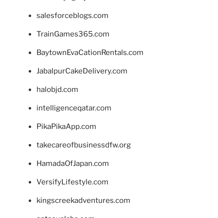
salesforceblogs.com
TrainGames365.com
BaytownEvaCationRentals.com
JabalpurCakeDelivery.com
halobjd.com
intelligenceqatar.com
PikaPikaApp.com
takecareofbusinessdfw.org
HamadaOfJapan.com
VersifyLifestyle.com
kingscreekadventures.com