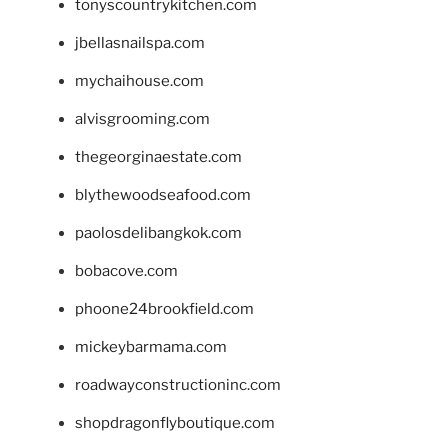
tonyscountrykitchen.com
jbellasnailspa.com
mychaihouse.com
alvisgrooming.com
thegeorginaestate.com
blythewoodseafood.com
paolosdelibangkok.com
bobacove.com
phoone24brookfield.com
mickeybarmama.com
roadwayconstructioninc.com
shopdragonflyboutique.com