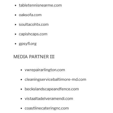
tabletennisnearme.com
oaksofa.com
soultacohtx.com
capishcaps.com
gpsyfl.org
MEDIA PARTNER III
vwrepairarlington.com
cleaningservicebaltimore-md.com
beckslandscapeandfence.com
vistaaltadelveramendi.com
coastlinecateringnc.com