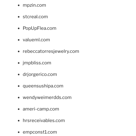
mpzin.com
stcreal.com
PopUpFlea.com
valueml.com
rebeccatorresjewelry.com
jmpbliss.com
drjorgerico.com
queensushipa.com
wendyweimerdds.com
ameri-camp.com
hrsreceivables.com
empconst1.com