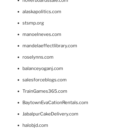
hoverboardssale.com
alaskapolitics.com
stsmp.org
manoelneves.com
mandelaeffectlibrary.com
roselynns.com
balanceyoganj.com
salesforceblogs.com
TrainGames365.com
BaytownEvaCationRentals.com
JabalpurCakeDelivery.com
halobjd.com