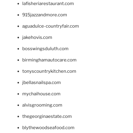
lafisheriarestaurant.com
915jazzandmore.com
aguadulce-countryfair.com
jakehovis.com
bosswingsduluth.com
birminghamautocare.com
tonyscountrykitchen.com
jbellasnailspa.com
mychaihouse.com
alvisgrooming.com
thegeorginaestate.com
blythewoodseafood.com