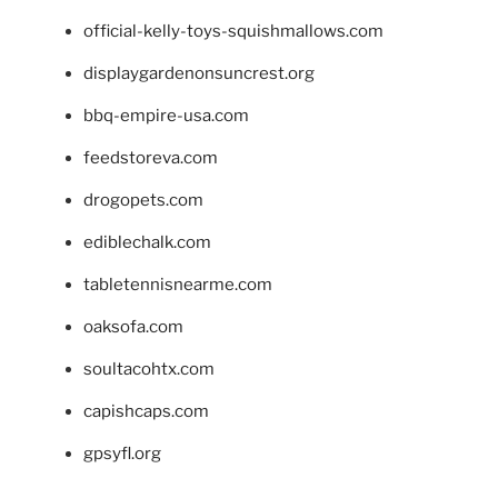
official-kelly-toys-squishmallows.com
displaygardenonsuncrest.org
bbq-empire-usa.com
feedstoreva.com
drogopets.com
ediblechalk.com
tabletennisnearme.com
oaksofa.com
soultacohtx.com
capishcaps.com
gpsyfl.org