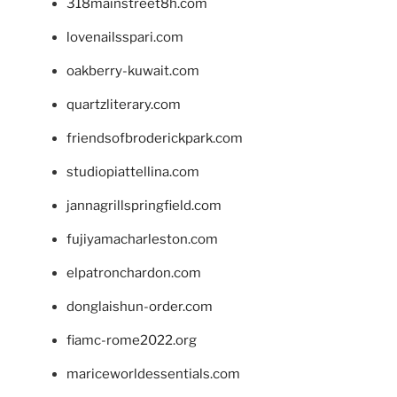
318mainstreet8h.com
lovenailsspari.com
oakberry-kuwait.com
quartzliterary.com
friendsofbroderickpark.com
studiopiattellina.com
jannagrillspringfield.com
fujiyamacharleston.com
elpatronchardon.com
donglaishun-order.com
fiamc-rome2022.org
mariceworldessentials.com