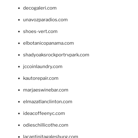
decogaleri.com
unavozparadios.com
shoes-vert.com
elbotanicopanama.com
shadyoaksrockportrvpark.com
jccoinlaundry.com
kautorepair.com
marjaeswinebar.com
elmazatlanclinton.com
ideacoffeenyc.com
odieschillicothe.com
lacantinitagalesburg.com