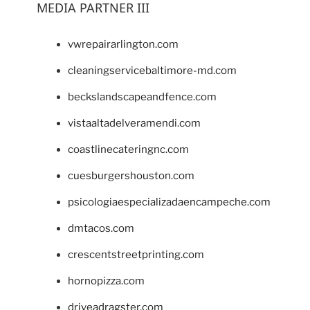
MEDIA PARTNER III
vwrepairarlington.com
cleaningservicebaltimore-md.com
beckslandscapeandfence.com
vistaaltadelveramendi.com
coastlinecateringnc.com
cuesburgershouston.com
psicologiaespecializadaencampeche.com
dmtacos.com
crescentstreetprinting.com
hornopizza.com
driveadragster.com