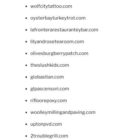
wolfcitytattoo.com
oysterbayturkeytrot.com
lafronterarestauranteybar.com
lilyandrosetearoom.com
olivesburgberrypatch.com
theslushkids.com
giobastian.com
glpascensori.com
rifloorepoxy.com
woolleymillingandpaving.com
uptonpvd.com
2troublegrill.com