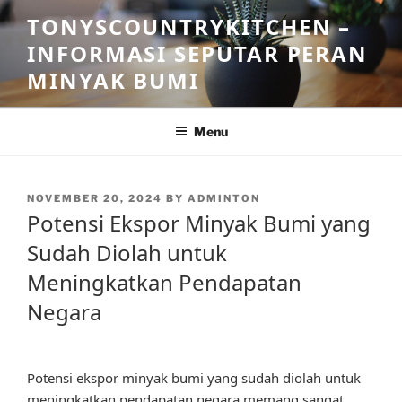
Skip
TONYSCOUNTRYKITCHEN –
to
INFORMASI SEPUTAR PERAN
content
MINYAK BUMI
Menu
POSTED
NOVEMBER 20, 2024
BY
ADMINTON
ON
Potensi Ekspor Minyak Bumi yang
Sudah Diolah untuk
Meningkatkan Pendapatan
Negara
Potensi ekspor minyak bumi yang sudah diolah untuk
meningkatkan pendapatan negara memang sangat