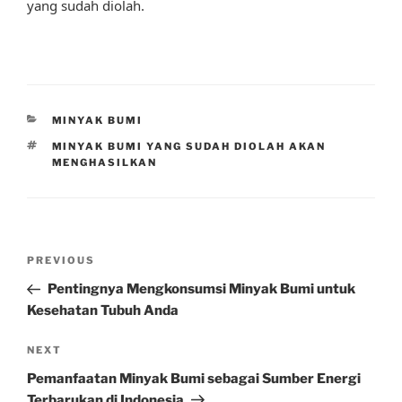
yang sudah diolah.
CATEGORIES
MINYAK BUMI
TAGS
MINYAK BUMI YANG SUDAH DIOLAH AKAN
MENGHASILKAN
Post
Previous
PREVIOUS
navigation
Post
Pentingnya Mengkonsumsi Minyak Bumi untuk
Kesehatan Tubuh Anda
Next
NEXT
Post
Pemanfaatan Minyak Bumi sebagai Sumber Energi
Terbarukan di Indonesia