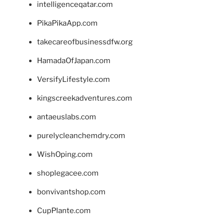
intelligenceqatar.com
PikaPikaApp.com
takecareofbusinessdfw.org
HamadaOfJapan.com
VersifyLifestyle.com
kingscreekadventures.com
antaeuslabs.com
purelycleanchemdry.com
WishOping.com
shoplegacee.com
bonvivantshop.com
CupPlante.com