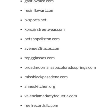
gabriovoice.com
resinflowart.com
p-sports.net
korsairstreetwear.com
petshopallston.com
avenue26tacos.com
topgglasses.com
broadmoornailsspacoloradosprings.com
missblackpasadena.com
anneskitchen.org
valenciamarketytaqueria.com
reefrecordsllc.com