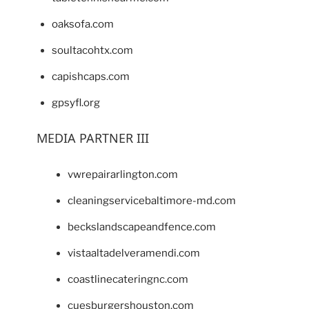
oaksofa.com
soultacohtx.com
capishcaps.com
gpsyfl.org
MEDIA PARTNER III
vwrepairarlington.com
cleaningservicebaltimore-md.com
beckslandscapeandfence.com
vistaaltadelveramendi.com
coastlinecateringnc.com
cuesburgershouston.com