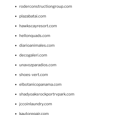
roderconstructiongroup.com
plazabatai.com
hawkscayresort.com
hellonquads.com
diarioanimales.com
decogaleri.com
unavozparadios.com
shoes-vert.com
elbotanicopanama.com
shadyoaksrockportrvpark.com
jccoinlaundry.com
kautorepair.com