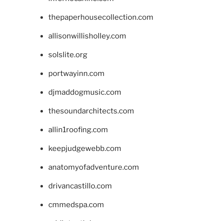
thepaperhousecollection.com
allisonwillisholley.com
solslite.org
portwayinn.com
djmaddogmusic.com
thesoundarchitects.com
allin1roofing.com
keepjudgewebb.com
anatomyofadventure.com
drivancastillo.com
cmmedspa.com