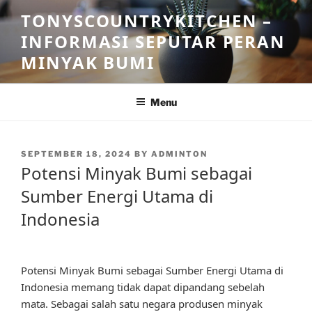
Skip
TONYSCOUNTRYKITCHEN –
to
INFORMASI SEPUTAR PERAN
content
MINYAK BUMI
Menu
POSTED
SEPTEMBER 18, 2024
BY
ADMINTON
ON
Potensi Minyak Bumi sebagai
Sumber Energi Utama di
Indonesia
Potensi Minyak Bumi sebagai Sumber Energi Utama di
Indonesia memang tidak dapat dipandang sebelah
mata. Sebagai salah satu negara produsen minyak