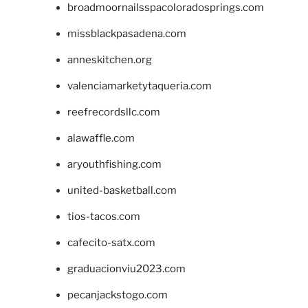
broadmoornailsspacoloradosprings.com
missblackpasadena.com
anneskitchen.org
valenciamarketytaqueria.com
reefrecordsllc.com
alawaffle.com
aryouthfishing.com
united-basketball.com
tios-tacos.com
cafecito-satx.com
graduacionviu2023.com
pecanjackstogo.com