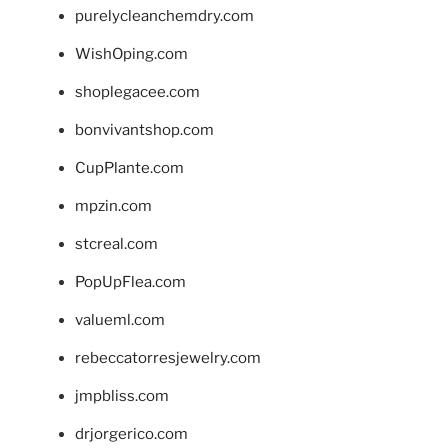
purelycleanchemdry.com
WishOping.com
shoplegacee.com
bonvivantshop.com
CupPlante.com
mpzin.com
stcreal.com
PopUpFlea.com
valueml.com
rebeccatorresjewelry.com
jmpbliss.com
drjorgerico.com