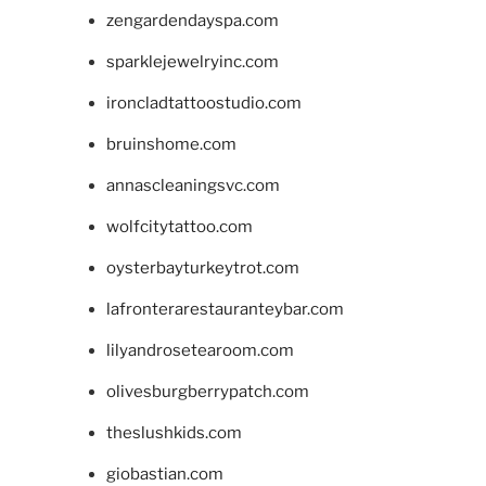
zengardendayspa.com
sparklejewelryinc.com
ironcladtattoostudio.com
bruinshome.com
annascleaningsvc.com
wolfcitytattoo.com
oysterbayturkeytrot.com
lafronterarestauranteybar.com
lilyandrosetearoom.com
olivesburgberrypatch.com
theslushkids.com
giobastian.com