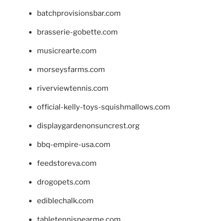
batchprovisionsbar.com
brasserie-gobette.com
musicrearte.com
morseysfarms.com
riverviewtennis.com
official-kelly-toys-squishmallows.com
displaygardenonsuncrest.org
bbq-empire-usa.com
feedstoreva.com
drogopets.com
ediblechalk.com
tabletennisnearme.com