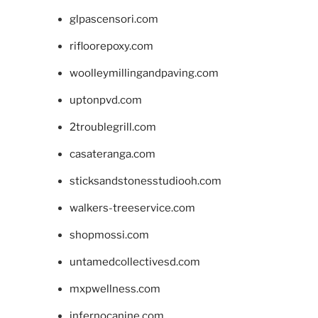
glpascensori.com
rifloorepoxy.com
woolleymillingandpaving.com
uptonpvd.com
2troublegrill.com
casateranga.com
sticksandstonesstudiooh.com
walkers-treeservice.com
shopmossi.com
untamedcollectivesd.com
mxpwellness.com
infernocanine.com