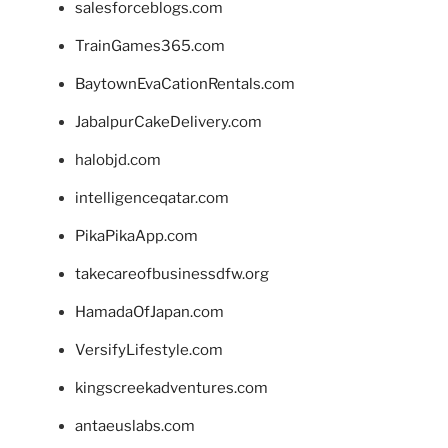
salesforceblogs.com
TrainGames365.com
BaytownEvaCationRentals.com
JabalpurCakeDelivery.com
halobjd.com
intelligenceqatar.com
PikaPikaApp.com
takecareofbusinessdfw.org
HamadaOfJapan.com
VersifyLifestyle.com
kingscreekadventures.com
antaeuslabs.com