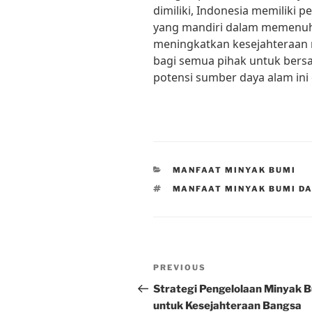
dimiliki, Indonesia memiliki 
yang mandiri dalam memenuhi
meningkatkan kesejahteraan m
bagi semua pihak untuk ber
potensi sumber daya alam ini
CATEGORIES
MANFAAT MINYAK BUMI
TAGS
MANFAAT MINYAK BUMI D
Post
Previous
PREVIOUS
navigation
Post
Strategi Pengelolaan Minyak 
untuk Kesejahteraan Bangsa