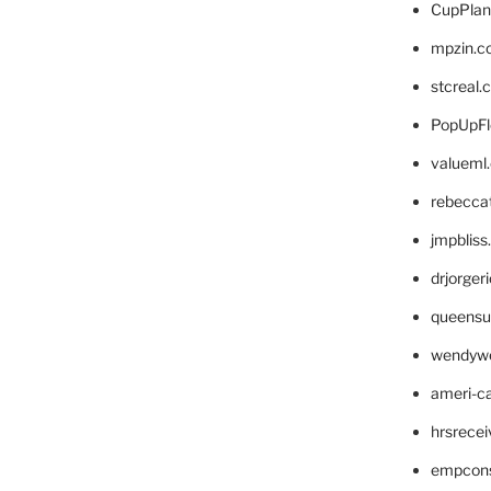
CupPlan
mpzin.c
stcreal.
PopUpFl
valueml
rebecca
jmpblis
drjorger
queensu
wendyw
ameri-
hrsrece
empcon