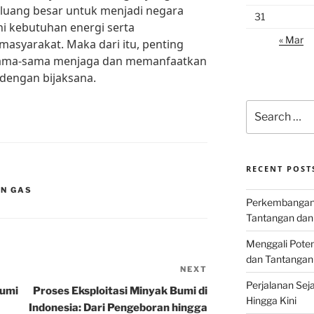
peluang besar untuk menjadi negara
31
 kebutuhan energi serta
« Mar
asyarakat. Maka dari itu, penting
sama-sama menjaga dan memanfaatkan
 dengan bijaksana.
Search
for:
RECENT POST
AN GAS
Perkembangan I
Tantangan dan
Menggali Poten
dan Tantangan
NEXT
Next
Perjalanan Seja
Post
Bumi
Proses Eksploitasi Minyak Bumi di
Hingga Kini
Indonesia: Dari Pengeboran hingga