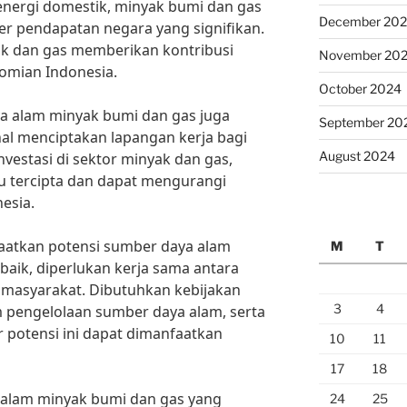
nergi domestik, minyak bumi dan gas
December 20
er pendapatan negara yang signifikan.
ak dan gas memberikan kontribusi
November 20
omian Indonesia.
October 2024
aya alam minyak bumi dan gas juga
September 20
l menciptakan lapangan kerja bagi
August 2024
vestasi di sektor minyak dan gas,
u tercipta dan dapat mengurangi
esia.
atkan potensi sumber daya alam
M
T
aik, diperlukan kerja sama antara
 masyarakat. Dibutuhkan kebijakan
3
4
am pengelolaan sumber daya alam, serta
 potensi ini dapat dimanfaatkan
10
11
17
18
alam minyak bumi dan gas yang
24
25