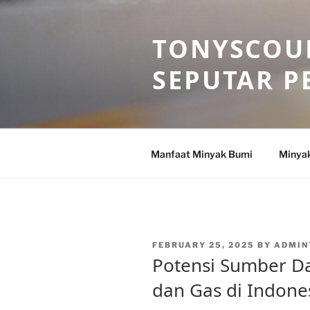
Skip
to
TONYSCOU
content
SEPUTAR P
Manfaat Minyak Bumi
Minya
POSTED
FEBRUARY 25, 2025
BY
ADMIN
ON
Potensi Sumber D
dan Gas di Indone