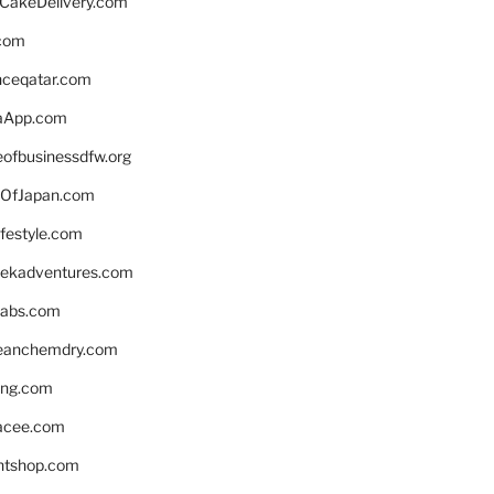
rCakeDelivery.com
.com
enceqatar.com
aApp.com
eofbusinessdfw.org
OfJapan.com
ifestyle.com
eekadventures.com
labs.com
leanchemdry.com
ing.com
acee.com
ntshop.com