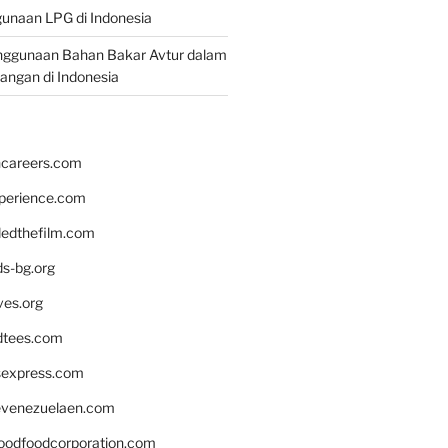
unaan LPG di Indonesia
nggunaan Bahan Bakar Avtur dalam
bangan di Indonesia
hcareers.com
xperience.com
edthefilm.com
ds-bg.org
ves.org
tees.com
rsexpress.com
venezuelaen.com
oodfoodcorporation.com