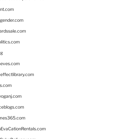
nnt.com
gender.com
ardssale.com
litics.com
rg
neves.com
ffectlibrary.com
ns.com
yoganj.com
rceblogs.com
ames365.com
EvaCationRentals.com