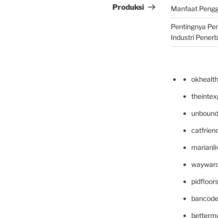
Produksi
Manfaat Pengg
Pentingnya Pe
Industri Pener
okhealt
theinte
unbound
catfrien
marianli
wayward
pidfloo
bancode
betterm