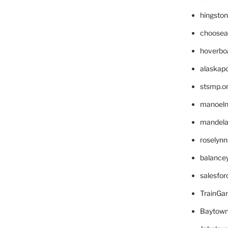
hingsto
choosea
hoverbo
alaskapo
stsmp.o
manoel
mandelae
roselyn
balance
salesfo
TrainG
Baytown