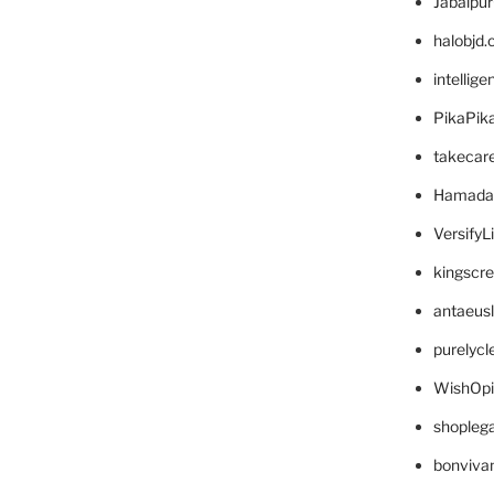
Jabalpu
halobjd
intellig
PikaPik
takecar
Hamada
VersifyL
kingscr
antaeus
purelyc
WishOp
shopleg
bonviva