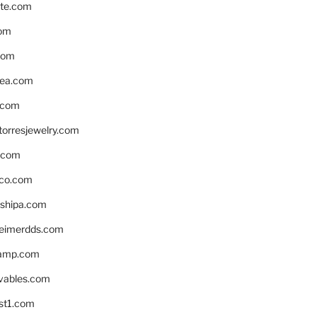
te.com
om
com
ea.com
.com
torresjewelry.com
s.com
ico.com
shipa.com
eimerdds.com
camp.com
ivables.com
st1.com