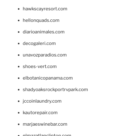
hawkscayresort.com
hellonquads.com
diarioanimales.com
decogaleri.com
unavozparadios.com
shoes-vert.com
elbotanicopanama.com
shadyoaksrockportrvpark.com
jccoinlaundry.com
kautorepair.com
marjaeswinebar.com
elmazatlanclinton.com