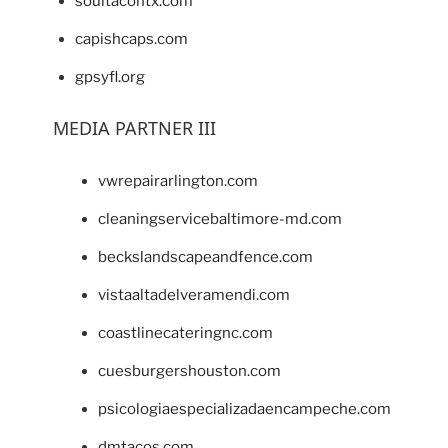
soultacohtx.com
capishcaps.com
gpsyfl.org
MEDIA PARTNER III
vwrepairarlington.com
cleaningservicebaltimore-md.com
beckslandscapeandfence.com
vistaaltadelveramendi.com
coastlinecateringnc.com
cuesburgershouston.com
psicologiaespecializadaencampeche.com
dmtacos.com