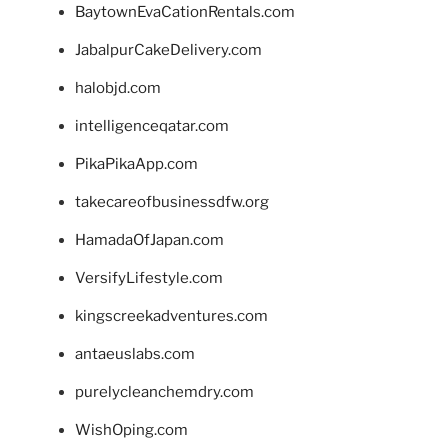
BaytownEvaCationRentals.com
JabalpurCakeDelivery.com
halobjd.com
intelligenceqatar.com
PikaPikaApp.com
takecareofbusinessdfw.org
HamadaOfJapan.com
VersifyLifestyle.com
kingscreekadventures.com
antaeuslabs.com
purelycleanchemdry.com
WishOping.com