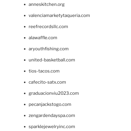
anneskitchen.org
valenciamarketytaqueria.com
reefrecordsllc.com
alawaffle.com
aryouthfishing.com
united-basketball.com
tios-tacos.com
cafecito-satx.com
graduacionviu2023.com
pecanjackstogo.com
zengardendayspa.com
sparklejewelryinc.com