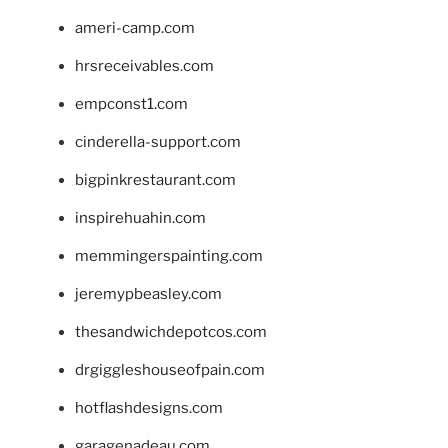
ameri-camp.com
hrsreceivables.com
empconst1.com
cinderella-support.com
bigpinkrestaurant.com
inspirehuahin.com
memmingerspainting.com
jeremypbeasley.com
thesandwichdepotcos.com
drgiggleshouseofpain.com
hotflashdesigns.com
garagenadeau.com