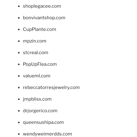
shoplegacee.com
bonvivantshop.com
CupPlante.com
mpzin.com
stcreal.com
PopUpFlea.com
valueml.com
rebeccatorresjewelry.com
jmpbliss.com
drjorgerico.com
queensushipa.com
wendyweimerdds.com