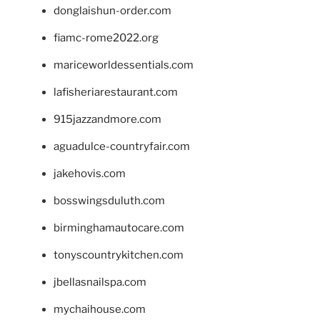
donglaishun-order.com
fiamc-rome2022.org
mariceworldessentials.com
lafisheriarestaurant.com
915jazzandmore.com
aguadulce-countryfair.com
jakehovis.com
bosswingsduluth.com
birminghamautocare.com
tonyscountrykitchen.com
jbellasnailspa.com
mychaihouse.com