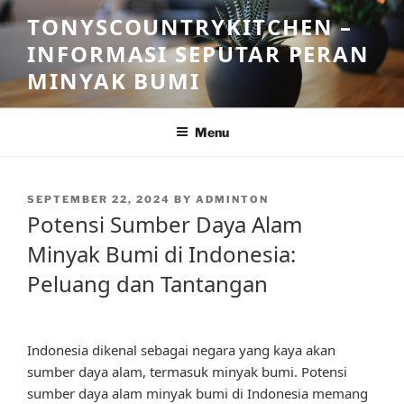
Skip
TONYSCOUNTRYKITCHEN –
to
INFORMASI SEPUTAR PERAN
content
MINYAK BUMI
Menu
POSTED
SEPTEMBER 22, 2024
BY
ADMINTON
ON
Potensi Sumber Daya Alam
Minyak Bumi di Indonesia:
Peluang dan Tantangan
Indonesia dikenal sebagai negara yang kaya akan
sumber daya alam, termasuk minyak bumi. Potensi
sumber daya alam minyak bumi di Indonesia memang