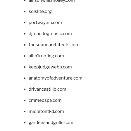
allisonwillisholley.com
solslite.org
portwayinn.com
djmaddogmusic.com
thesoundarchitects.com
allin1roofing.com
keepjudgewebb.com
anatomyofadventure.com
drivancastillo.com
cmmedspa.com
midletontkd.com
gardensandgrills.com