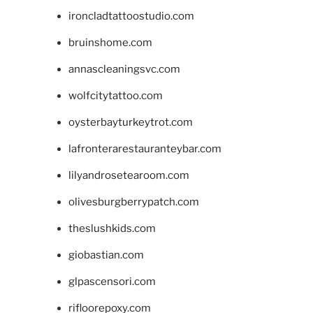
ironcladtattoostudio.com
bruinshome.com
annascleaningsvc.com
wolfcitytattoo.com
oysterbayturkeytrot.com
lafronterarestauranteybar.com
lilyandrosetearoom.com
olivesburgberrypatch.com
theslushkids.com
giobastian.com
glpascensori.com
rifloorepoxy.com