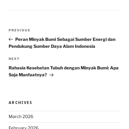
Post
Previous
PREVIOUS
navigation
Post
Peran Minyak Bumi Sebagai Sumber Energi dan
Pendukung Sumber Daya Alam Indonesia
Next
NEXT
Post
Rahasia Kesehatan Tubuh dengan Minyak Bumi: Apa
Saja Manfaatnya?
ARCHIVES
March 2026
February 2026