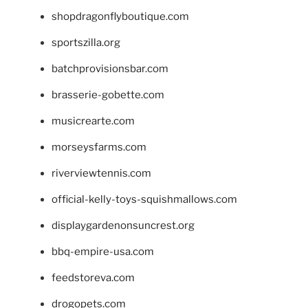
shopdragonflyboutique.com
sportszilla.org
batchprovisionsbar.com
brasserie-gobette.com
musicrearte.com
morseysfarms.com
riverviewtennis.com
official-kelly-toys-squishmallows.com
displaygardenonsuncrest.org
bbq-empire-usa.com
feedstoreva.com
drogopets.com