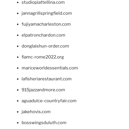
studiopiattellina.com
jannagrillspringfield.com
fujiyamacharleston.com
elpatronchardon.com
donglaishun-order.com
fiamc-rome2022.org
mariceworldessentials.com
lafisheriarestaurant.com
915jazzandmore.com
aguadulce-countryfair.com
jakehovis.com
bosswingsduluth.com