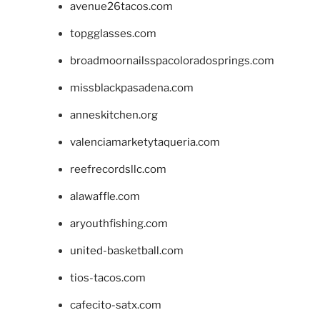
avenue26tacos.com
topgglasses.com
broadmoornailsspacoloradosprings.com
missblackpasadena.com
anneskitchen.org
valenciamarketytaqueria.com
reefrecordsllc.com
alawaffle.com
aryouthfishing.com
united-basketball.com
tios-tacos.com
cafecito-satx.com