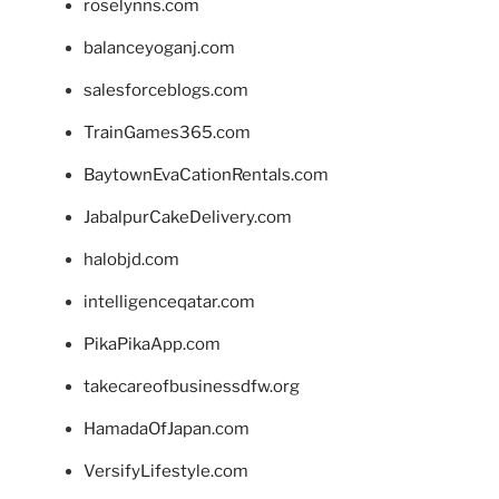
roselynns.com
balanceyoganj.com
salesforceblogs.com
TrainGames365.com
BaytownEvaCationRentals.com
JabalpurCakeDelivery.com
halobjd.com
intelligenceqatar.com
PikaPikaApp.com
takecareofbusinessdfw.org
HamadaOfJapan.com
VersifyLifestyle.com