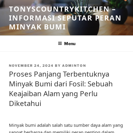
Skip
TONYSCOUNTRYKITCHEN –
to
INFORMASI SEPUTAR PERAN
content
MINYAK BUMI
Menu
POSTED
NOVEMBER 24, 2024
BY
ADMINTON
ON
Proses Panjang Terbentuknya
Minyak Bumi dari Fosil: Sebuah
Keajaiban Alam yang Perlu
Diketahui
Minyak bumi adalah salah satu sumber daya alam yang
sangat berharga dan memiliki peran penting dalam