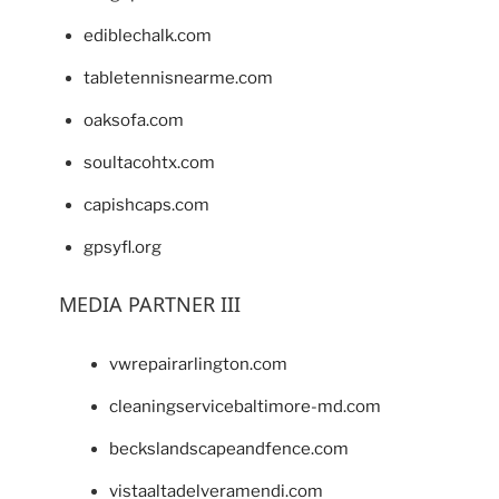
ediblechalk.com
tabletennisnearme.com
oaksofa.com
soultacohtx.com
capishcaps.com
gpsyfl.org
MEDIA PARTNER III
vwrepairarlington.com
cleaningservicebaltimore-md.com
beckslandscapeandfence.com
vistaaltadelveramendi.com