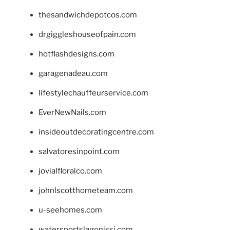
thesandwichdepotcos.com
drgiggleshouseofpain.com
hotflashdesigns.com
garagenadeau.com
lifestylechauffeurservice.com
EverNewNails.com
insideoutdecoratingcentre.com
salvatoresinpoint.com
jovialfloralco.com
johnlscotthometeam.com
u-seehomes.com
watersportslagonissi.com