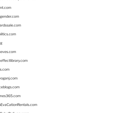
nnt.com
gender.com
ardssale.com
litics.com
rg
neves.com
ffectlibrary.com
ns.com
yoganj.com
rceblogs.com
ames365.com
EvaCationRentals.com