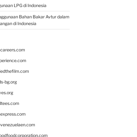
unaan LPG di Indonesia
nggunaan Bahan Bakar Avtur dalam
bangan di Indonesia
hcareers.com
xperience.com
edthefilm.com
ds-bg.org
ves.org
tees.com
rsexpress.com
venezuelaen.com
oodfoodcorporation.com