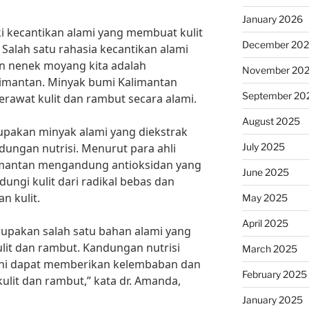
January 2026
ki kecantikan alami yang membuat kulit
December 20
Salah satu rahasia kecantikan alami
an nenek moyang kita adalah
November 20
imantan. Minyak bumi Kalimantan
September 20
merawat kulit dan rambut secara alami.
August 2025
pakan minyak alami yang diekstrak
July 2025
ungan nutrisi. Menurut para ahli
imantan mengandung antioksidan yang
June 2025
ungi kulit dari radikal bebas dan
 kulit.
May 2025
April 2025
upakan salah satu bahan alami yang
lit dan rambut. Kandungan nutrisi
March 2025
ini dapat memberikan kelembaban dan
February 2025
kulit dan rambut,” kata dr. Amanda,
January 2025