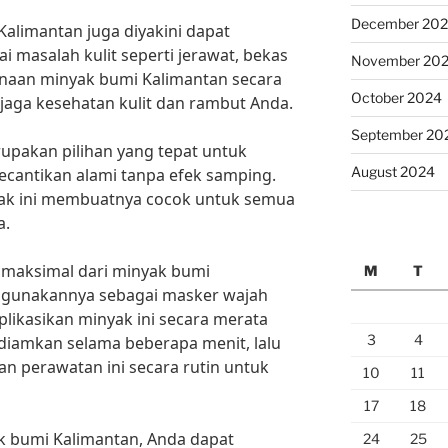
December 20
Kalimantan juga diyakini dapat
masalah kulit seperti jerawat, bekas
November 20
gunaan minyak bumi Kalimantan secara
October 2024
aga kesehatan kulit dan rambut Anda.
September 20
upakan pilihan yang tepat untuk
August 2024
cantikan alami tanpa efek samping.
ak ini membuatnya cocok untuk semua
a.
maksimal dari minyak bumi
M
T
ggunakannya sebagai masker wajah
likasikan minyak ini secara merata
3
4
 diamkan selama beberapa menit, lalu
kan perawatan ini secara rutin untuk
10
11
17
18
bumi Kalimantan, Anda dapat
24
25