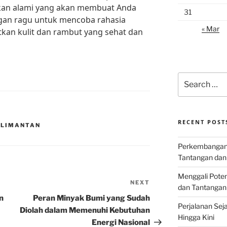
kan alami yang akan membuat Anda
31
angan ragu untuk mencoba rahasia
« Mar
tkan kulit dan rambut yang sehat dan
Search
for:
RECENT POST
ALIMANTAN
Perkembangan I
Tantangan dan
Menggali Poten
NEXT
Next
dan Tantangan
Post
n
Peran Minyak Bumi yang Sudah
Perjalanan Seja
Diolah dalam Memenuhi Kebutuhan
Hingga Kini
Energi Nasional