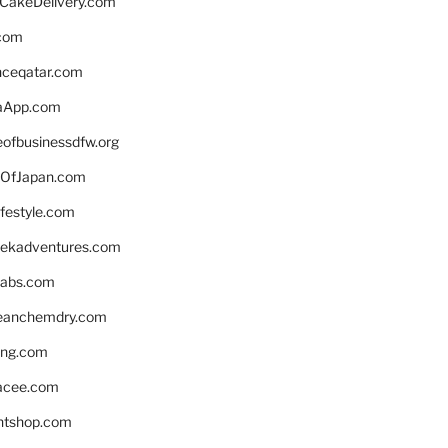
rCakeDelivery.com
.com
enceqatar.com
aApp.com
eofbusinessdfw.org
OfJapan.com
ifestyle.com
eekadventures.com
labs.com
leanchemdry.com
ing.com
acee.com
ntshop.com