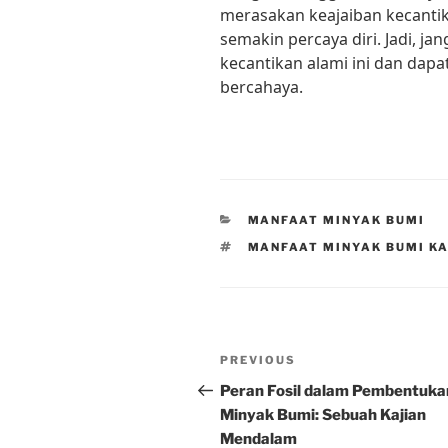
merasakan keajaiban kecanti
semakin percaya diri. Jadi, j
kecantikan alami ini dan dapa
bercahaya.
CATEGORIES
MANFAAT MINYAK BUMI
TAGS
MANFAAT MINYAK BUMI K
Post
Previous
PREVIOUS
navigation
Post
Peran Fosil dalam Pembentuka
Minyak Bumi: Sebuah Kajian
Mendalam