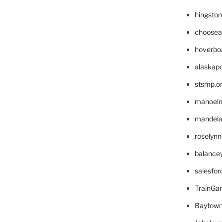
hingsto
choosea
hoverbo
alaskapo
stsmp.o
manoel
mandelae
roselyn
balance
salesfo
TrainG
Baytown