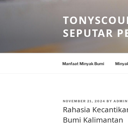
Skip
to
TONYSCOU
content
SEPUTAR P
Manfaat Minyak Bumi
Minya
POSTED
NOVEMBER 21, 2024
BY
ADMIN
ON
Rahasia Kecantik
Bumi Kalimantan