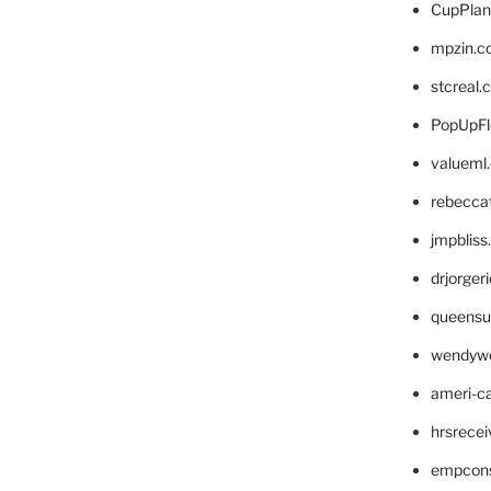
CupPlan
mpzin.c
stcreal.
PopUpFl
valueml
rebecca
jmpblis
drjorger
queensu
wendyw
ameri-
hrsrece
empcon