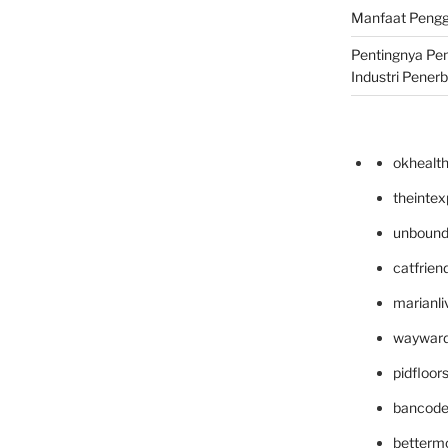
Manfaat Pengg
Pentingnya Pe
Industri Pener
okhealt
theinte
unbound
catfrien
marianli
wayward
pidfloo
bancode
betterm