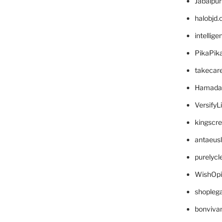
Jabalpu
halobjd
intellig
PikaPik
takecar
Hamada
VersifyL
kingscr
antaeus
purelyc
WishOp
shopleg
bonviva