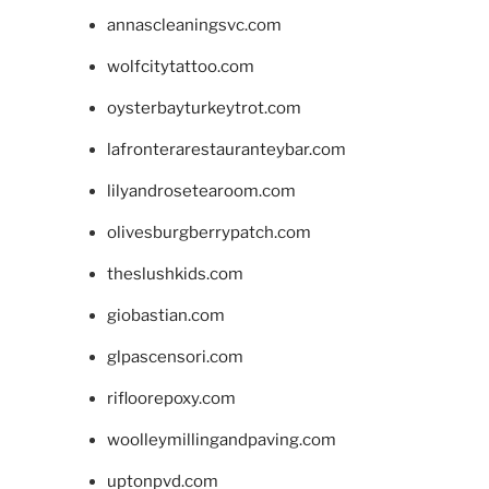
annascleaningsvc.com
wolfcitytattoo.com
oysterbayturkeytrot.com
lafronterarestauranteybar.com
lilyandrosetearoom.com
olivesburgberrypatch.com
theslushkids.com
giobastian.com
glpascensori.com
rifloorepoxy.com
woolleymillingandpaving.com
uptonpvd.com