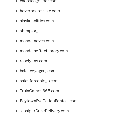
chooseagender.com
hoverboardssale.com
alaskapolitics.com
stsmp.org
manoelneves.com
mandelaeffectlibrary.com
roselynns.com
balanceyoganj.com
salesforceblogs.com
TrainGames365.com
BaytownEvaCationRentals.com
JabalpurCakeDelivery.com