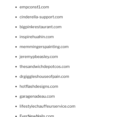
empconst1.com
cinderella-support.com
bigpinkrestaurant.com
inspirehuahin.com
memmingerspainting.com
jeremypbeasley.com
thesandwichdepotcos.com
drgiggleshouseofpain.com
hotflashdesigns.com
garagenadeau.com
lifestylechauffeurservice.com
EverNewNails.com