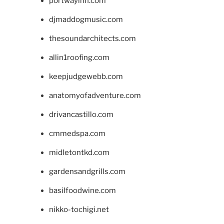
portwayinn.com
djmaddogmusic.com
thesoundarchitects.com
allin1roofing.com
keepjudgewebb.com
anatomyofadventure.com
drivancastillo.com
cmmedspa.com
midletontkd.com
gardensandgrills.com
basilfoodwine.com
nikko-tochigi.net