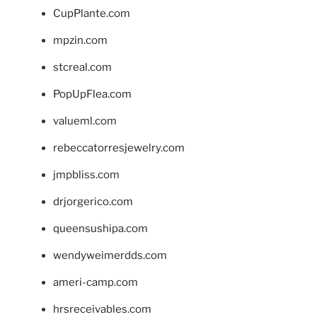
CupPlante.com
mpzin.com
stcreal.com
PopUpFlea.com
valueml.com
rebeccatorresjewelry.com
jmpbliss.com
drjorgerico.com
queensushipa.com
wendyweimerdds.com
ameri-camp.com
hrsreceivables.com