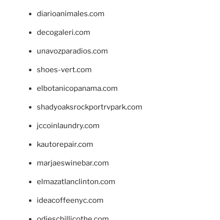
diarioanimales.com
decogaleri.com
unavozparadios.com
shoes-vert.com
elbotanicopanama.com
shadyoaksrockportrvpark.com
jccoinlaundry.com
kautorepair.com
marjaeswinebar.com
elmazatlanclinton.com
ideacoffeenyc.com
odieschillicothe.com