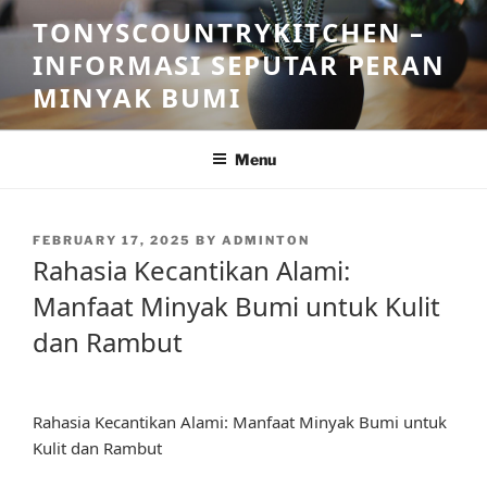
Skip
TONYSCOUNTRYKITCHEN –
to
INFORMASI SEPUTAR PERAN
content
MINYAK BUMI
Menu
POSTED
FEBRUARY 17, 2025
BY
ADMINTON
ON
Rahasia Kecantikan Alami:
Manfaat Minyak Bumi untuk Kulit
dan Rambut
Rahasia Kecantikan Alami: Manfaat Minyak Bumi untuk
Kulit dan Rambut