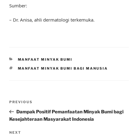
Sumber:
– Dr. Anisa, ahli dermatologi terkemuka.
CATEGORIES
MANFAAT MINYAK BUMI
TAGS
MANFAAT MINYAK BUMI BAGI MANUSIA
Post
Previous
PREVIOUS
navigation
Post
Dampak Positif Pemanfaatan Minyak Bumi bagi
Kesejahteraan Masyarakat Indonesia
Next
NEXT