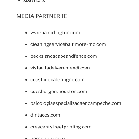
gpsyfl.org
MEDIA PARTNER III
vwrepairarlington.com
cleaningservicebaltimore-md.com
beckslandscapeandfence.com
vistaaltadelveramendi.com
coastlinecateringnc.com
cuesburgershouston.com
psicologiaespecializadaencampeche.com
dmtacos.com
crescentstreetprinting.com
hornopizza.com