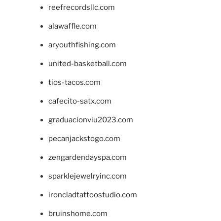
reefrecordsllc.com
alawaffle.com
aryouthfishing.com
united-basketball.com
tios-tacos.com
cafecito-satx.com
graduacionviu2023.com
pecanjackstogo.com
zengardendayspa.com
sparklejewelryinc.com
ironcladtattoostudio.com
bruinshome.com