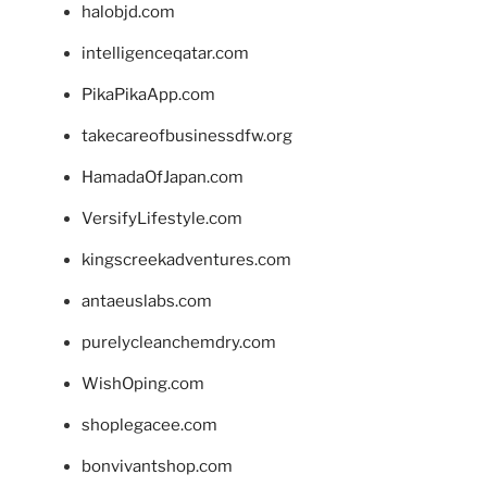
halobjd.com
intelligenceqatar.com
PikaPikaApp.com
takecareofbusinessdfw.org
HamadaOfJapan.com
VersifyLifestyle.com
kingscreekadventures.com
antaeuslabs.com
purelycleanchemdry.com
WishOping.com
shoplegacee.com
bonvivantshop.com