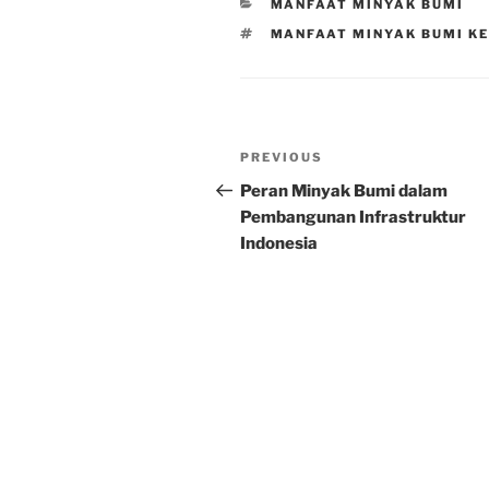
CATEGORIES
MANFAAT MINYAK BUMI
TAGS
MANFAAT MINYAK BUMI KE
Post
Previous
PREVIOUS
navigation
Post
Peran Minyak Bumi dalam
Pembangunan Infrastruktur
Indonesia