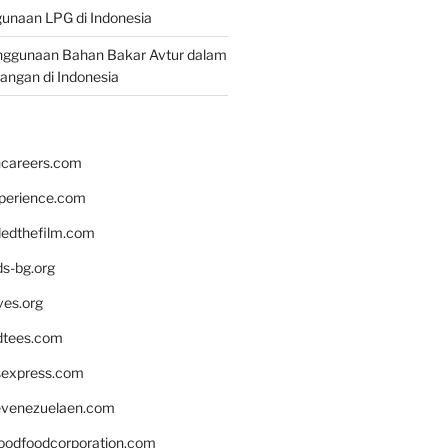
unaan LPG di Indonesia
nggunaan Bahan Bakar Avtur dalam
bangan di Indonesia
hcareers.com
xperience.com
edthefilm.com
ds-bg.org
ves.org
tees.com
rsexpress.com
venezuelaen.com
oodfoodcorporation.com