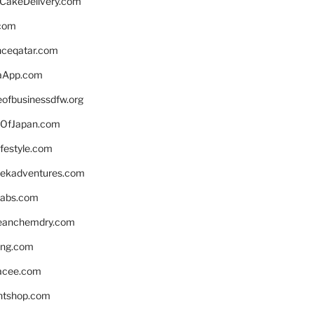
rCakeDelivery.com
.com
enceqatar.com
aApp.com
eofbusinessdfw.org
OfJapan.com
ifestyle.com
eekadventures.com
labs.com
leanchemdry.com
ing.com
acee.com
ntshop.com