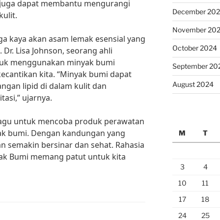
i juga dapat membantu mengurangi
December 20
ulit.
November 20
uga kaya akan asam lemak esensial yang
October 2024
 Dr. Lisa Johnson, seorang ahli
tuk menggunakan minyak bumi
September 20
 kecantikan kita. “Minyak bumi dapat
August 2024
an lipid di dalam kulit dan
asi,” ujarnya.
n ragu untuk mencoba produk perawatan
ak bumi. Dengan kandungan yang
M
T
kan semakin bersinar dan sehat. Rahasia
yak Bumi memang patut untuk kita
3
4
10
11
17
18
24
25