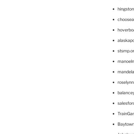
hingsto
choosea
hoverbo
alaskapo
stsmp.o
manoel
mandelae
roselyn
balance
salesfo
TrainG
Baytown