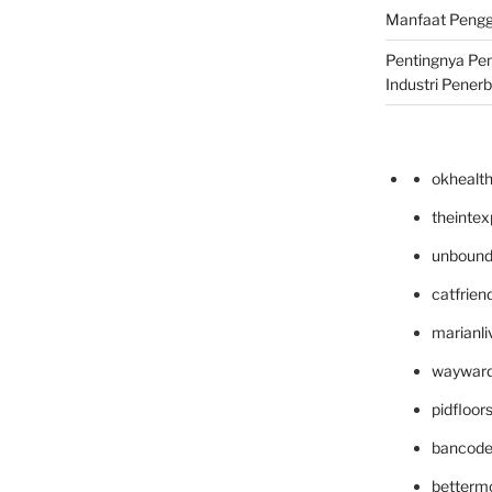
Manfaat Pengg
Pentingnya Pe
Industri Pener
okhealt
theinte
unbound
catfrien
marianli
wayward
pidfloo
bancode
betterm