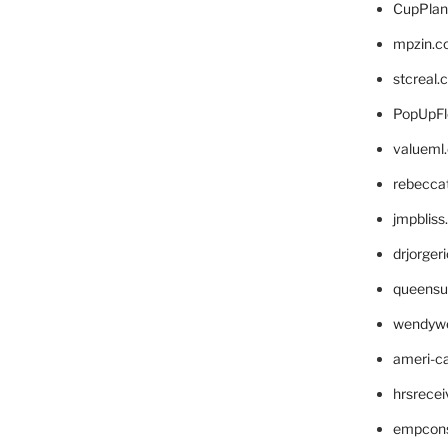
CupPlan
mpzin.c
stcreal.
PopUpFl
valueml
rebecca
jmpblis
drjorger
queensu
wendyw
ameri-
hrsrece
empcon