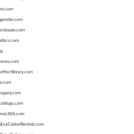
nnt.com
gender.com
ardssale.com
litics.com
rg
neves.com
ffectlibrary.com
ns.com
yoganj.com
rceblogs.com
ames365.com
EvaCationRentals.com