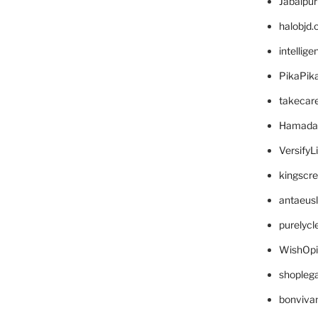
Jabalpu
halobjd
intellig
PikaPik
takecar
Hamada
VersifyL
kingscr
antaeus
purelyc
WishOp
shopleg
bonviva