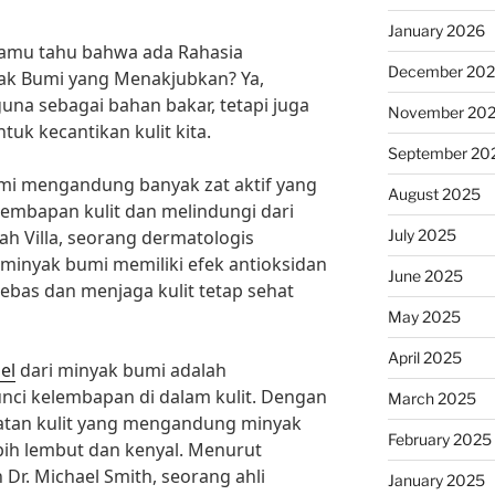
January 2026
 kamu tahu bahwa ada Rahasia
December 20
yak Bumi yang Menakjubkan? Ya,
una sebagai bahan bakar, tetapi juga
November 20
tuk kecantikan kulit kita.
September 20
umi mengandung banyak zat aktif yang
August 2025
mbapan kulit dan melindungi dari
July 2025
ah Villa, seorang dermatologis
inyak bumi memiliki efek antioksidan
June 2025
ebas dan menjaga kulit tetap sehat
May 2025
April 2025
el
dari minyak bumi adalah
i kelembapan di dalam kulit. Dengan
March 2025
tan kulit yang mengandung minyak
February 2025
lebih lembut dan kenyal. Menurut
 Dr. Michael Smith, seorang ahli
January 2025