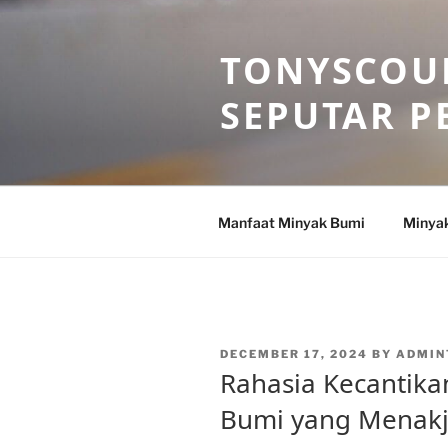
Skip
to
TONYSCOU
content
SEPUTAR P
Manfaat Minyak Bumi
Minya
POSTED
DECEMBER 17, 2024
BY
ADMIN
ON
Rahasia Kecantika
Bumi yang Menak