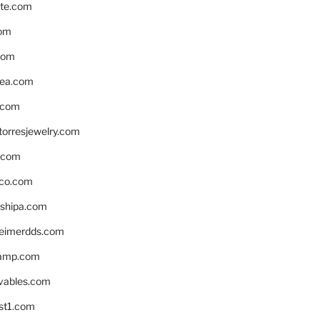
te.com
om
com
ea.com
.com
torresjewelry.com
s.com
ico.com
shipa.com
eimerdds.com
camp.com
ivables.com
st1.com