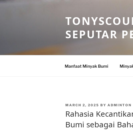
Skip
to
TONYSCOU
content
SEPUTAR P
Manfaat Minyak Bumi
Minya
POSTED
MARCH 2, 2025
BY
ADMINTON
ON
Rahasia Kecantik
Bumi sebagai Bah