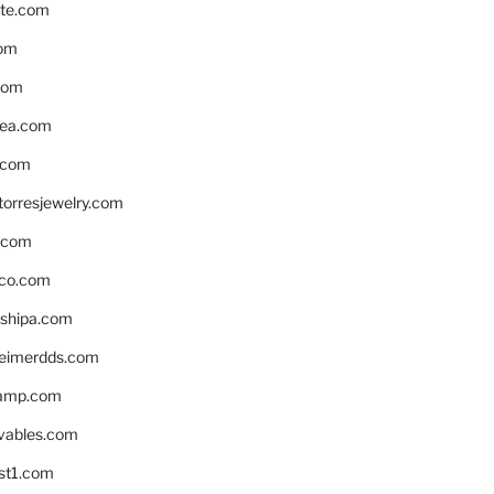
te.com
om
com
ea.com
.com
torresjewelry.com
s.com
ico.com
shipa.com
eimerdds.com
camp.com
ivables.com
st1.com