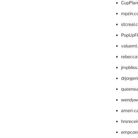
CupPlan
mpzin.c
stcreal.
PopUpFl
valueml
rebecca
jmpblis
drjorger
queensu
wendyw
ameri-
hrsrece
empcon