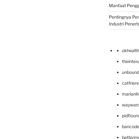
Manfaat Pengg
Pentingnya Pe
Industri Pener
okhealt
theinte
unbound
catfrien
marianli
wayward
pidfloo
bancode
betterm