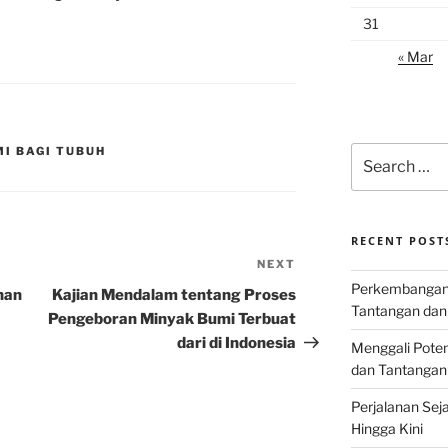
31
« Mar
Search
I BAGI TUBUH
for:
RECENT POST
NEXT
Next
Perkembangan I
Post
han
Kajian Mendalam tentang Proses
Tantangan dan
Pengeboran Minyak Bumi Terbuat
dari di Indonesia
Menggali Poten
dan Tantangan
Perjalanan Seja
Hingga Kini