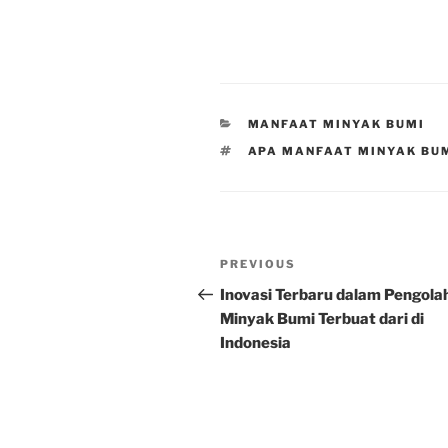
CATEGORIES
MANFAAT MINYAK BUMI
TAGS
APA MANFAAT MINYAK BUM
Post
Previous
PREVIOUS
navigation
Post
Inovasi Terbaru dalam Pengola
Minyak Bumi Terbuat dari di
Indonesia