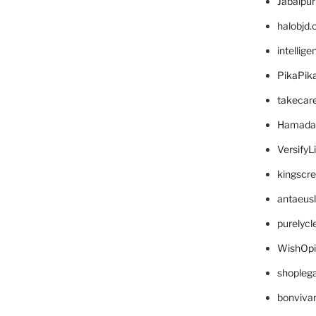
Jabalpu
halobjd
intellig
PikaPik
takecar
Hamada
VersifyL
kingscr
antaeus
purelyc
WishOp
shopleg
bonviva