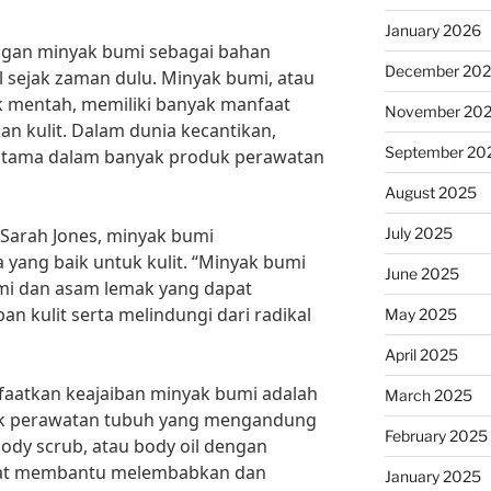
January 2026
ngan minyak bumi sebagai bahan
December 20
sejak zaman dulu. Minyak bumi, atau
k mentah, memiliki banyak manfaat
November 20
an kulit. Dalam dunia kecantikan,
September 20
utama dalam banyak produk perawatan
August 2025
July 2025
 Sarah Jones, minyak bumi
ang baik untuk kulit. “Minyak bumi
June 2025
mi dan asam lemak yang dapat
kulit serta melindungi dari radikal
May 2025
April 2025
faatkan keajaiban minyak bumi adalah
March 2025
 perawatan tubuh yang mengandung
February 2025
body scrub, atau body oil dengan
at membantu melembabkan dan
January 2025