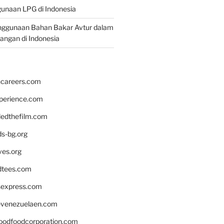
unaan LPG di Indonesia
nggunaan Bahan Bakar Avtur dalam
bangan di Indonesia
hcareers.com
xperience.com
edthefilm.com
ds-bg.org
ves.org
tees.com
rsexpress.com
venezuelaen.com
oodfoodcorporation.com