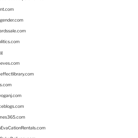
nnt.com
gender.com
ardssale.com
litics.com
rg
neves.com
ffectlibrary.com
ns.com
yoganj.com
rceblogs.com
ames365.com
EvaCationRentals.com