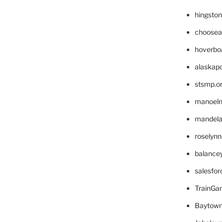
hingsto
choosea
hoverbo
alaskapo
stsmp.o
manoel
mandelae
roselyn
balance
salesfo
TrainG
Baytown