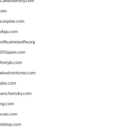
rCakeDelivery.com
.com
enceqatar.com
aApp.com
eofbusinessdfw.org
OfJapan.com
ifestyle.com
eekadventures.com
labs.com
leanchemdry.com
ing.com
acee.com
ntshop.com