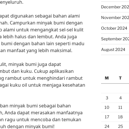
enyeluruh.
December 20
 dapat digunakan sebagai bahan alami
November 20
umah. Campurkan minyak bumi dengan
October 2024
 alami untuk mengangkat sel-sel kulit
 lebih halus dan lembut. Anda juga
September 20
bumi dengan bahan lain seperti madu
August 2024
an manfaat yang lebih maksimal.
lit, minyak bumi juga dapat
but dan kuku. Cukup aplikasikan
ung rambut untuk menghindari rambut
M
T
agai kuku oil untuk menjaga kesehatan
3
4
ban minyak bumi sebagai bahan
10
11
h, Anda dapat merasakan manfaatnya
17
18
ngan ragu untuk mencoba dan temukan
ubuh dengan minyak bumi!
24
25