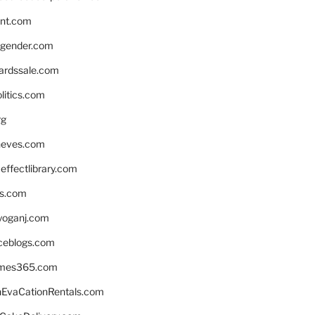
nnt.com
gender.com
ardssale.com
litics.com
rg
neves.com
ffectlibrary.com
ns.com
yoganj.com
rceblogs.com
ames365.com
EvaCationRentals.com