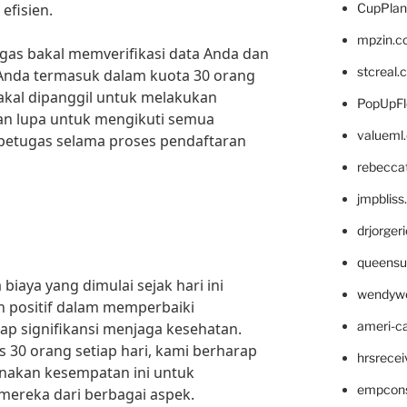
efisien.
CupPlan
mpzin.c
ugas bakal memverifikasi data Anda dan
stcreal.
 Anda termasuk dalam kuota 30 orang
bakal dipanggil untuk melakukan
PopUpFl
an lupa untuk mengikuti semua
valueml
h petugas selama proses pendaftaran
rebecca
jmpblis
drjorger
queensu
iaya yang dimulai sejak hari ini
wendyw
h positif dalam memperbaiki
ameri-
p signifikansi menjaga kesehatan.
 30 orang setiap hari, kami berharap
hrsrece
unakan kesempatan ini untuk
empcon
mereka dari berbagai aspek.