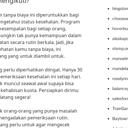
Mengikuti?
hingsto
tanpa biaya ini diperuntukkan bagi
choosea
mengetahui status kesehatan. Program
kesempatan bagi setiap orang,
hoverbo
mungkin tak punya kemampuan dalam
alaskapo
n secara rutin berkala. Jadi, jika
atan kamu tanpa biaya, ini
stsmp.o
g yang untuk diambil untuk.
manoel
mandelae
g perlu diperhatikan diingat. Hanya 30
emeriksaan kesehatan ini setiap hari.
roselyn
uk muncul seawal awal supaya bisa
balance
kehabisan kuota. Persiapkan dirimu
datang segera!
salesfo
TrainG
uk orang-orang yang punya masalah
mengadakan pemeriksaan rutin.
Baytown
yang perlu untuk agar mengecek