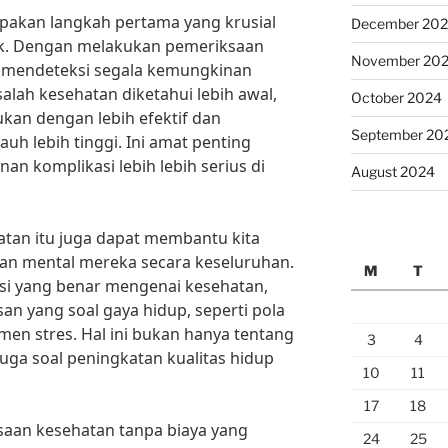
akan langkah pertama yang krusial
December 20
ik. Dengan melakukan pemeriksaan
November 20
a mendeteksi segala kemungkinan
salah kesehatan diketahui lebih awal,
October 2024
kan dengan lebih efektif dan
September 20
h lebih tinggi. Ini amat penting
 komplikasi lebih lebih serius di
August 2024
hatan itu juga dapat membantu kita
 dan mental mereka secara keseluruhan.
M
T
i yang benar mengenai kesehatan,
an yang soal gaya hidup, seperti pola
en stres. Hal ini bukan hanya tentang
3
4
juga soal peningkatan kualitas hidup
10
11
17
18
ksaan kesehatan tanpa biaya yang
24
25