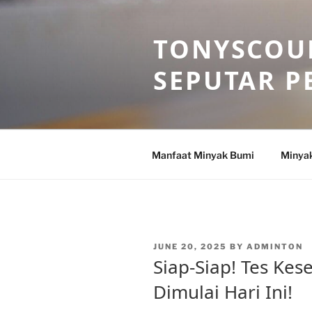
Skip
to
TONYSCOU
content
SEPUTAR P
Manfaat Minyak Bumi
Minya
POSTED
JUNE 20, 2025
BY
ADMINTON
ON
Siap-Siap! Tes Kes
Dimulai Hari Ini!