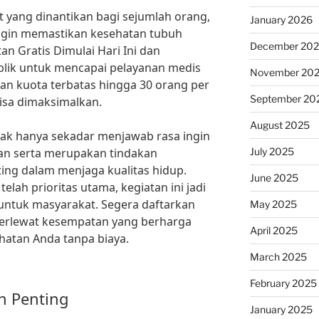
ang dinantikan bagi sejumlah orang,
January 2026
ngin memastikan kesehatan tubuh
December 20
n Gratis Dimulai Hari Ini dan
lik untuk mencapai pelayanan medis
November 20
an kuota terbatas hingga 30 orang per
September 20
bisa dimaksimalkan.
August 2025
dak hanya sekadar menjawab rasa ingin
July 2025
nkan serta merupakan tindakan
ing dalam menjaga kualitas hidup.
June 2025
elah prioritas utama, kegiatan ini jadi
 untuk masyarakat. Segera daftarkan
May 2025
 terlewat kesempatan yang berharga
April 2025
hatan Anda tanpa biaya.
March 2025
February 2025
n Penting
January 2025