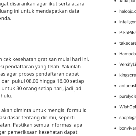
Jabalpu
gat disarankan agar ikut serta acara
eluang ini untuk mendapatkan data
halobjd
Anda.
intellig
PikaPik
takecar
Hamada
cek kesehatan gratisan mulai hari ini,
VersifyL
i pendaftaran yang telah. Yakinlah
itas agar proses pendaftaran dapat
kingscr
 dari pukul 08.00 hingga 16.00 setiap
antaeus
untuk 30 orang setiap hari, jadi jadi
ahulu.
purelyc
WishOp
a akan diminta untuk mengisi formulir.
si dasar tentang dirimu, seperti
shopleg
hatan. Pastikan semua informasi apa
bonviva
agar pemeriksaan kesehatan dapat