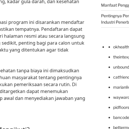
g, kadar gula darah, dan kesehatan
Manfaat Pengg
Pentingnya Pe
ipasi program ini disarankan mendaftar
Industri Pener
tikan tempatnya. Pendaftaran dapat
ari halaman resmi atau secara langsung
sedikit, penting bagi para calon untuk
okhealt
ktu yang ditentukan agar tidak
theinte
unbound
ehatan tanpa biaya ini dimaksudkan
huan masyarakat tentang pentingnya
catfrien
ukan pemeriksaan secara rutin. Di
marianli
ga ditargetkan dapat menemukan
wayward
ap awal dan menyediakan jawaban yang
pidfloo
bancode
betterm