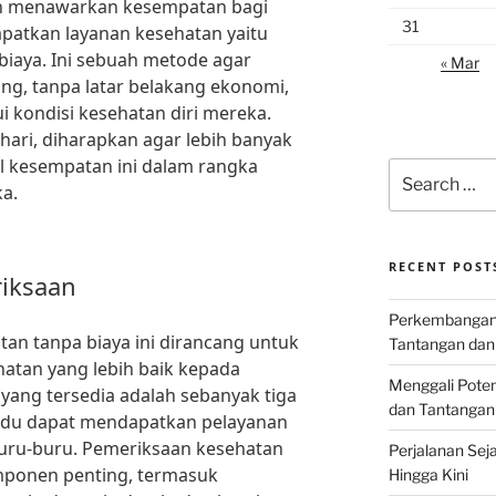
n menawarkan kesempatan bagi
31
patkan layanan kesehatan yaitu
biaya. Ini sebuah metode agar
« Mar
ng, tanpa latar belakang ekonomi,
 kondisi kesehatan diri mereka.
hari, diharapkan agar lebih banyak
l kesempatan ini dalam rangka
Search
a.
for:
RECENT POST
riksaan
Perkembangan I
an tanpa biaya ini dirancang untuk
Tantangan dan
atan yang lebih baik kepada
Menggali Poten
 yang tersedia adalah sebanyak tiga
dan Tantangan
vidu dapat mendapatkan pelayanan
buru-buru. Pemeriksaan kesehatan
Perjalanan Seja
omponen penting, termasuk
Hingga Kini