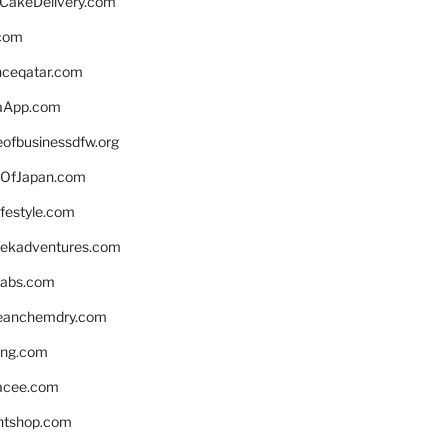
rCakeDelivery.com
.com
enceqatar.com
aApp.com
eofbusinessdfw.org
OfJapan.com
ifestyle.com
eekadventures.com
labs.com
leanchemdry.com
ing.com
acee.com
ntshop.com