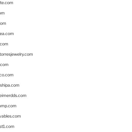
te.com
om
com
ea.com
.com
torresjewelry.com
s.com
ico.com
shipa.com
eimerdds.com
camp.com
ivables.com
st1.com