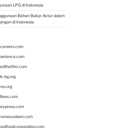
unaan LPG di Indonesia
nggunaan Bahan Bakar Avtur dalam
bangan di Indonesia
hcareers.com
xperience.com
edthefilm.com
ds-bg.org
ves.org
tees.com
rsexpress.com
venezuelaen.com
oodfoodcorporation.com