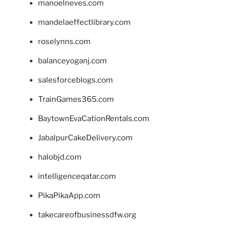
manoelneves.com
mandelaeffectlibrary.com
roselynns.com
balanceyoganj.com
salesforceblogs.com
TrainGames365.com
BaytownEvaCationRentals.com
JabalpurCakeDelivery.com
halobjd.com
intelligenceqatar.com
PikaPikaApp.com
takecareofbusinessdfw.org