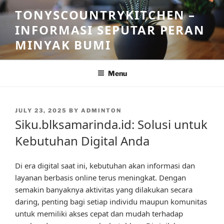
Skip
TONYSCOUNTRYKITCHEN –
to
INFORMASI SEPUTAR PERAN
content
MINYAK BUMI
Menu
POSTED
JULY 23, 2025
BY
ADMINTON
ON
Siku.blksamarinda.id: Solusi untuk
Kebutuhan Digital Anda
Di era digital saat ini, kebutuhan akan informasi dan
layanan berbasis online terus meningkat. Dengan
semakin banyaknya aktivitas yang dilakukan secara
daring, penting bagi setiap individu maupun komunitas
untuk memiliki akses cepat dan mudah terhadap