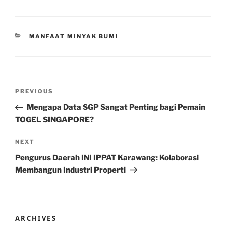
CATEGORIES
MANFAAT MINYAK BUMI
Post
Previous
PREVIOUS
navigation
Post
Mengapa Data SGP Sangat Penting bagi Pemain
TOGEL SINGAPORE?
Next
NEXT
Post
Pengurus Daerah INI IPPAT Karawang: Kolaborasi
Membangun Industri Properti
ARCHIVES