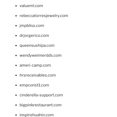
valueml.com
rebeccatorresjewelry.com
jmpbliss.com
drjorgerico.com
queensushipa.com
wendyweimerdds.com
ameri-camp.com
hrsreceivables.com
empconst1.com
cinderella-support.com
bigpinkrestaurant.com
inspirehuahin.com