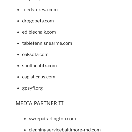
feedstoreva.com
drogopets.com
ediblechalk.com
tabletennisnearme.com
oaksofa.com
soultacohtx.com
capishcaps.com
gpsyfl.org
MEDIA PARTNER III
vwrepairarlington.com
cleaningservicebaltimore-md.com