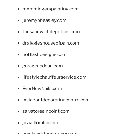
memmingerspainting.com
jeremypbeasley.com
thesandwichdepotcos.com
drgiggleshouseofpain.com
hotflashdesigns.com
garagenadeau.com
lifestylechauffeurservice.com
EverNewNails.com
insideoutdecoratingcentre.com
salvatoresinpoint.com
jovialfloralco.com
johnlscotthometeam.com