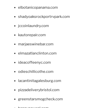
elbotanicopanama.com
shadyoaksrockportrvpark.com
jccoinlaundry.com
kautorepair.com
marjaeswinebar.com
elmazatlanclinton.com
ideacoffeenyc.com
odieschillicothe.com
lacantinitagalesburg.com
pizzadeliverybristol.com
greenstarsmogcheck.com