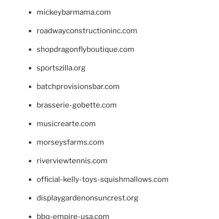
mickeybarmama.com
roadwayconstructioninc.com
shopdragonflyboutique.com
sportszilla.org
batchprovisionsbar.com
brasserie-gobette.com
musicrearte.com
morseysfarms.com
riverviewtennis.com
official-kelly-toys-squishmallows.com
displaygardenonsuncrest.org
bbq-empire-usa.com