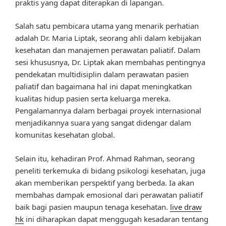
praktis yang dapat diterapkan di lapangan.
Salah satu pembicara utama yang menarik perhatian
adalah Dr. Maria Liptak, seorang ahli dalam kebijakan
kesehatan dan manajemen perawatan paliatif. Dalam
sesi khususnya, Dr. Liptak akan membahas pentingnya
pendekatan multidisiplin dalam perawatan pasien
paliatif dan bagaimana hal ini dapat meningkatkan
kualitas hidup pasien serta keluarga mereka.
Pengalamannya dalam berbagai proyek internasional
menjadikannya suara yang sangat didengar dalam
komunitas kesehatan global.
Selain itu, kehadiran Prof. Ahmad Rahman, seorang
peneliti terkemuka di bidang psikologi kesehatan, juga
akan memberikan perspektif yang berbeda. Ia akan
membahas dampak emosional dari perawatan paliatif
baik bagi pasien maupun tenaga kesehatan.
live draw
hk
ini diharapkan dapat menggugah kesadaran tentang