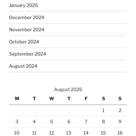
January 2025
December 2024
November 2024
October 2024
September 2024
August 2024
August 2026
M
T
W
T
F
S
S
1
2
3
4
5
6
7
8
9
10
11
12
13
14
15
16