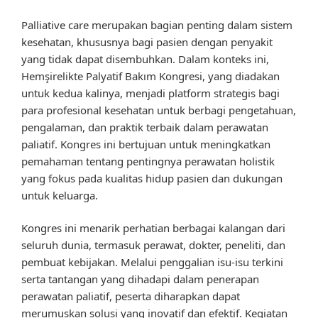
Palliative care merupakan bagian penting dalam sistem
kesehatan, khususnya bagi pasien dengan penyakit
yang tidak dapat disembuhkan. Dalam konteks ini,
Hemşirelikte Palyatif Bakım Kongresi, yang diadakan
untuk kedua kalinya, menjadi platform strategis bagi
para profesional kesehatan untuk berbagi pengetahuan,
pengalaman, dan praktik terbaik dalam perawatan
paliatif. Kongres ini bertujuan untuk meningkatkan
pemahaman tentang pentingnya perawatan holistik
yang fokus pada kualitas hidup pasien dan dukungan
untuk keluarga.
Kongres ini menarik perhatian berbagai kalangan dari
seluruh dunia, termasuk perawat, dokter, peneliti, dan
pembuat kebijakan. Melalui penggalian isu-isu terkini
serta tantangan yang dihadapi dalam penerapan
perawatan paliatif, peserta diharapkan dapat
merumuskan solusi yang inovatif dan efektif. Kegiatan