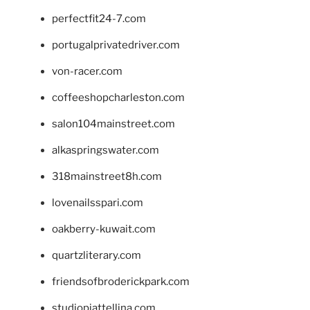
perfectfit24-7.com
portugalprivatedriver.com
von-racer.com
coffeeshopcharleston.com
salon104mainstreet.com
alkaspringswater.com
318mainstreet8h.com
lovenailsspari.com
oakberry-kuwait.com
quartzliterary.com
friendsofbroderickpark.com
studiopiattellina.com