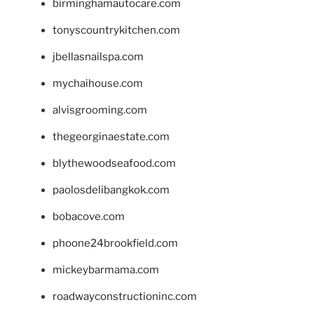
birminghamautocare.com
tonyscountrykitchen.com
jbellasnailspa.com
mychaihouse.com
alvisgrooming.com
thegeorginaestate.com
blythewoodseafood.com
paolosdelibangkok.com
bobacove.com
phoone24brookfield.com
mickeybarmama.com
roadwayconstructioninc.com