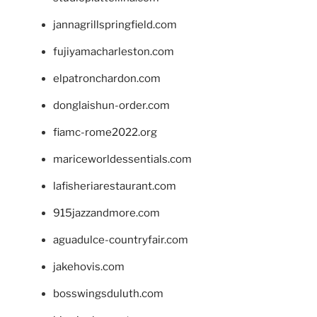
jannagrillspringfield.com
fujiyamacharleston.com
elpatronchardon.com
donglaishun-order.com
fiamc-rome2022.org
mariceworldessentials.com
lafisheriarestaurant.com
915jazzandmore.com
aguadulce-countryfair.com
jakehovis.com
bosswingsduluth.com