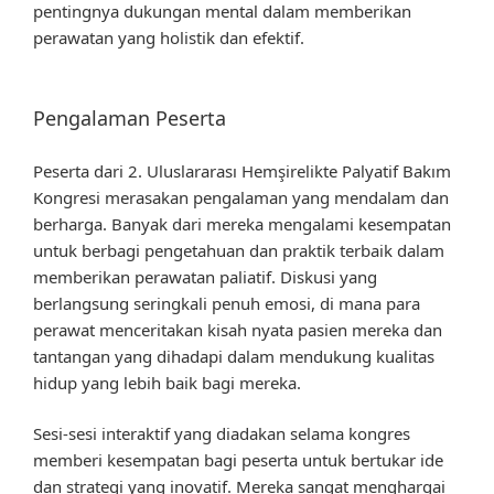
pentingnya dukungan mental dalam memberikan
perawatan yang holistik dan efektif.
Pengalaman Peserta
Peserta dari 2. Uluslararası Hemşirelikte Palyatif Bakım
Kongresi merasakan pengalaman yang mendalam dan
berharga. Banyak dari mereka mengalami kesempatan
untuk berbagi pengetahuan dan praktik terbaik dalam
memberikan perawatan paliatif. Diskusi yang
berlangsung seringkali penuh emosi, di mana para
perawat menceritakan kisah nyata pasien mereka dan
tantangan yang dihadapi dalam mendukung kualitas
hidup yang lebih baik bagi mereka.
Sesi-sesi interaktif yang diadakan selama kongres
memberi kesempatan bagi peserta untuk bertukar ide
dan strategi yang inovatif. Mereka sangat menghargai