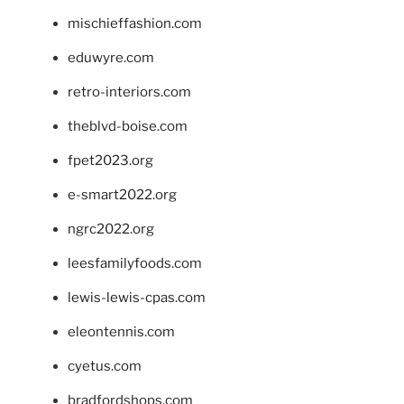
mischieffashion.com
eduwyre.com
retro-interiors.com
theblvd-boise.com
fpet2023.org
e-smart2022.org
ngrc2022.org
leesfamilyfoods.com
lewis-lewis-cpas.com
eleontennis.com
cyetus.com
bradfordshops.com