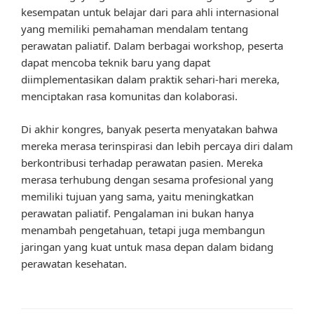
kesempatan untuk belajar dari para ahli internasional
yang memiliki pemahaman mendalam tentang
perawatan paliatif. Dalam berbagai workshop, peserta
dapat mencoba teknik baru yang dapat
diimplementasikan dalam praktik sehari-hari mereka,
menciptakan rasa komunitas dan kolaborasi.
Di akhir kongres, banyak peserta menyatakan bahwa
mereka merasa terinspirasi dan lebih percaya diri dalam
berkontribusi terhadap perawatan pasien. Mereka
merasa terhubung dengan sesama profesional yang
memiliki tujuan yang sama, yaitu meningkatkan
perawatan paliatif. Pengalaman ini bukan hanya
menambah pengetahuan, tetapi juga membangun
jaringan yang kuat untuk masa depan dalam bidang
perawatan kesehatan.