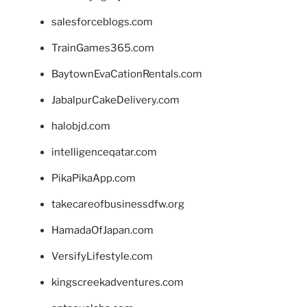
salesforceblogs.com
TrainGames365.com
BaytownEvaCationRentals.com
JabalpurCakeDelivery.com
halobjd.com
intelligenceqatar.com
PikaPikaApp.com
takecareofbusinessdfw.org
HamadaOfJapan.com
VersifyLifestyle.com
kingscreekadventures.com