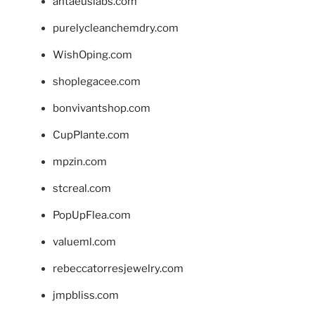
antaeuslabs.com
purelycleanchemdry.com
WishOping.com
shoplegacee.com
bonvivantshop.com
CupPlante.com
mpzin.com
stcreal.com
PopUpFlea.com
valueml.com
rebeccatorresjewelry.com
jmpbliss.com