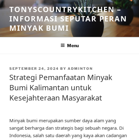
Skip
TONYSCOUNTRYKITCHEN –
to
INFORMASI SEPUTAR PERAN
content
MINYAK BUMI
Menu
POSTED
SEPTEMBER 24, 2024
BY
ADMINTON
ON
Strategi Pemanfaatan Minyak
Bumi Kalimantan untuk
Kesejahteraan Masyarakat
Minyak bumi merupakan sumber daya alam yang
sangat berharga dan strategis bagi sebuah negara. Di
Indonesia, salah satu daerah yang kaya akan cadangan