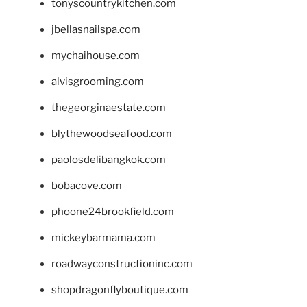
tonyscountrykitchen.com
jbellasnailspa.com
mychaihouse.com
alvisgrooming.com
thegeorginaestate.com
blythewoodseafood.com
paolosdelibangkok.com
bobacove.com
phoone24brookfield.com
mickeybarmama.com
roadwayconstructioninc.com
shopdragonflyboutique.com