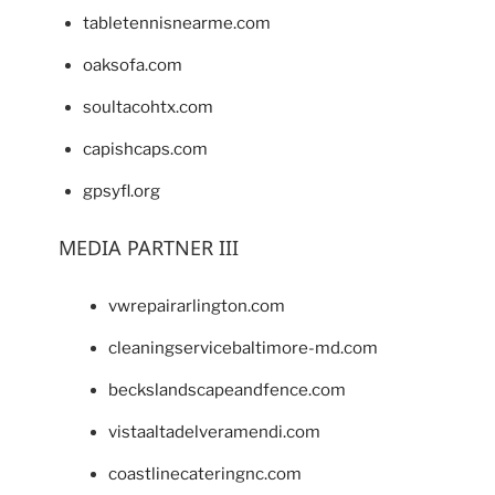
tabletennisnearme.com
oaksofa.com
soultacohtx.com
capishcaps.com
gpsyfl.org
MEDIA PARTNER III
vwrepairarlington.com
cleaningservicebaltimore-md.com
beckslandscapeandfence.com
vistaaltadelveramendi.com
coastlinecateringnc.com