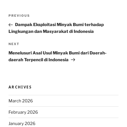
Post
Previous
PREVIOUS
navigation
Post
Dampak Eksploitasi Minyak Bumi terhadap
Lingkungan dan Masyarakat di Indonesia
Next
NEXT
Post
Menelusuri Asal Usul Minyak Bumi dari Daerah-
daerah Terpencil di Indonesia
ARCHIVES
March 2026
February 2026
January 2026