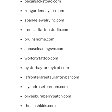
pecanjackstogo.com
zengardendayspa.com
sparklejewelryinc.com
ironcladtattoostudio.com
bruinshome.com
annascleaningsvc.com
wolfcitytattoo.com
oysterbayturkeytrot.com
lafronterarestauranteybar.com
lilyandrosetearoom.com
olivesburgberrypatch.com
theslushkids.com