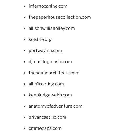
infernocanine.com
thepaperhousecollection.com
allisonwillisholley.com
solslite.org
portwayinn.com
djmaddogmusic.com
thesoundarchitects.com
allin1roofing.com
keepjudgewebb.com
anatomyofadventure.com
drivancastillo.com
cmmedspa.com