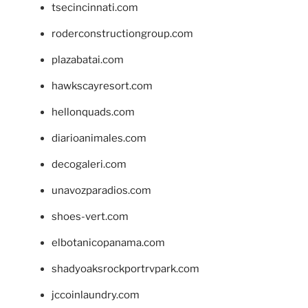
tsecincinnati.com
roderconstructiongroup.com
plazabatai.com
hawkscayresort.com
hellonquads.com
diarioanimales.com
decogaleri.com
unavozparadios.com
shoes-vert.com
elbotanicopanama.com
shadyoaksrockportrvpark.com
jccoinlaundry.com