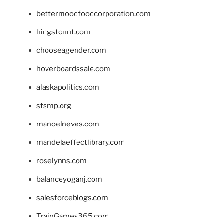
bettermoodfoodcorporation.com
hingstonnt.com
chooseagender.com
hoverboardssale.com
alaskapolitics.com
stsmp.org
manoelneves.com
mandelaeffectlibrary.com
roselynns.com
balanceyoganj.com
salesforceblogs.com
TrainGames365.com