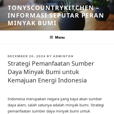
Skip
TONYSCOUNTRYKITCHEN –
to
INFORMASI SEPUTAR PERAN
content
MINYAK BUMI
Menu
POSTED
DECEMBER 20, 2024
BY
ADMINTON
ON
Strategi Pemanfaatan Sumber
Daya Minyak Bumi untuk
Kemajuan Energi Indonesia
Indonesia merupakan negara yang kaya akan sumber
daya alam, salah satunya adalah minyak bumi. Strategi
pemanfaatan sumber daya minyak bumi untuk