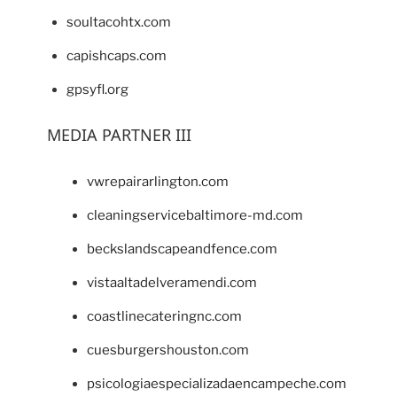
soultacohtx.com
capishcaps.com
gpsyfl.org
MEDIA PARTNER III
vwrepairarlington.com
cleaningservicebaltimore-md.com
beckslandscapeandfence.com
vistaaltadelveramendi.com
coastlinecateringnc.com
cuesburgershouston.com
psicologiaespecializadaencampeche.com