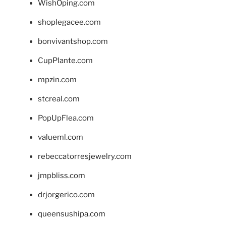
WishOping.com
shoplegacee.com
bonvivantshop.com
CupPlante.com
mpzin.com
stcreal.com
PopUpFlea.com
valueml.com
rebeccatorresjewelry.com
jmpbliss.com
drjorgerico.com
queensushipa.com