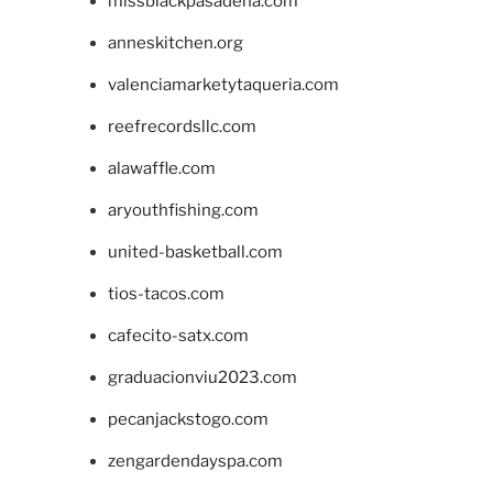
missblackpasadena.com
anneskitchen.org
valenciamarketytaqueria.com
reefrecordsllc.com
alawaffle.com
aryouthfishing.com
united-basketball.com
tios-tacos.com
cafecito-satx.com
graduacionviu2023.com
pecanjackstogo.com
zengardendayspa.com