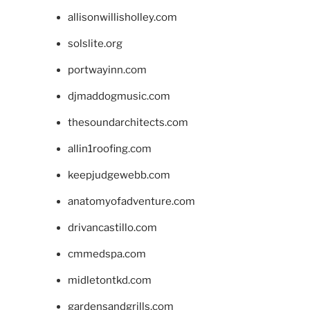
allisonwillisholley.com
solslite.org
portwayinn.com
djmaddogmusic.com
thesoundarchitects.com
allin1roofing.com
keepjudgewebb.com
anatomyofadventure.com
drivancastillo.com
cmmedspa.com
midletontkd.com
gardensandgrills.com