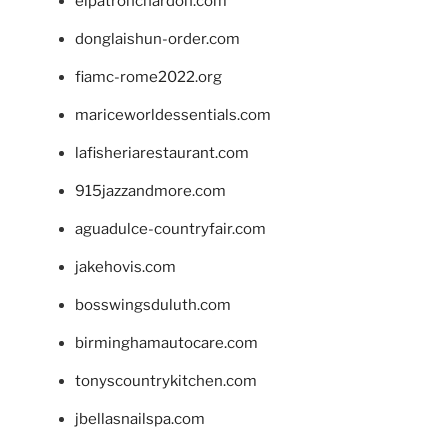
elpatronchardon.com
donglaishun-order.com
fiamc-rome2022.org
mariceworldessentials.com
lafisheriarestaurant.com
915jazzandmore.com
aguadulce-countryfair.com
jakehovis.com
bosswingsduluth.com
birminghamautocare.com
tonyscountrykitchen.com
jbellasnailspa.com