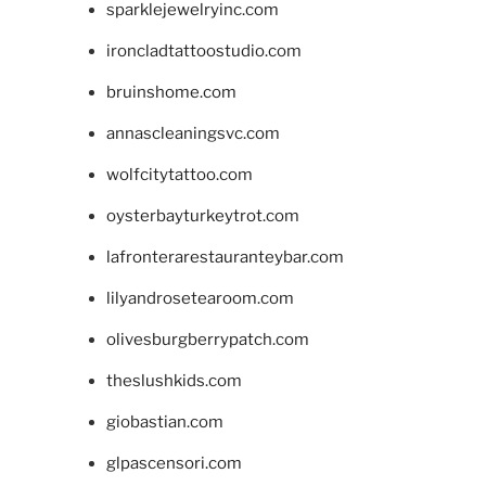
sparklejewelryinc.com
ironcladtattoostudio.com
bruinshome.com
annascleaningsvc.com
wolfcitytattoo.com
oysterbayturkeytrot.com
lafronterarestauranteybar.com
lilyandrosetearoom.com
olivesburgberrypatch.com
theslushkids.com
giobastian.com
glpascensori.com