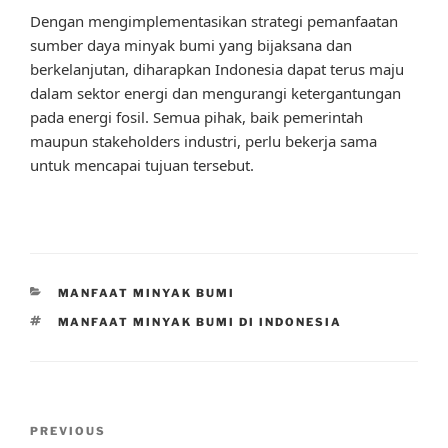
Dengan mengimplementasikan strategi pemanfaatan
sumber daya minyak bumi yang bijaksana dan
berkelanjutan, diharapkan Indonesia dapat terus maju
dalam sektor energi dan mengurangi ketergantungan
pada energi fosil. Semua pihak, baik pemerintah
maupun stakeholders industri, perlu bekerja sama
untuk mencapai tujuan tersebut.
CATEGORIES
MANFAAT MINYAK BUMI
TAGS
MANFAAT MINYAK BUMI DI INDONESIA
Post
Previous
PREVIOUS
navigation