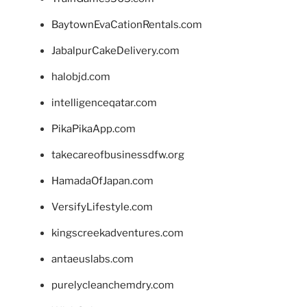
BaytownEvaCationRentals.com
JabalpurCakeDelivery.com
halobjd.com
intelligenceqatar.com
PikaPikaApp.com
takecareofbusinessdfw.org
HamadaOfJapan.com
VersifyLifestyle.com
kingscreekadventures.com
antaeuslabs.com
purelycleanchemdry.com