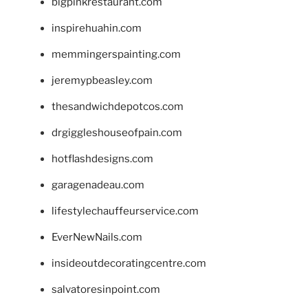
bigpinkrestaurant.com
inspirehuahin.com
memmingerspainting.com
jeremypbeasley.com
thesandwichdepotcos.com
drgiggleshouseofpain.com
hotflashdesigns.com
garagenadeau.com
lifestylechauffeurservice.com
EverNewNails.com
insideoutdecoratingcentre.com
salvatoresinpoint.com