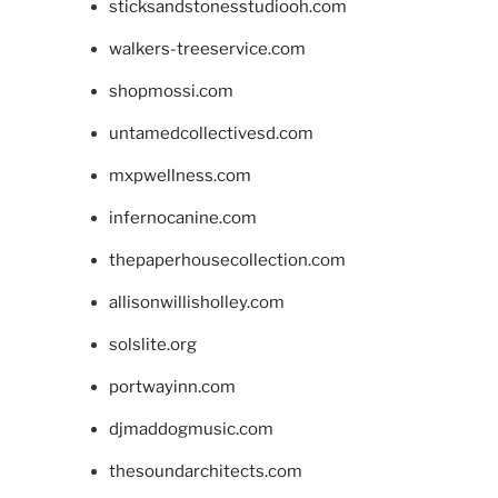
sticksandstonesstudiooh.com
walkers-treeservice.com
shopmossi.com
untamedcollectivesd.com
mxpwellness.com
infernocanine.com
thepaperhousecollection.com
allisonwillisholley.com
solslite.org
portwayinn.com
djmaddogmusic.com
thesoundarchitects.com