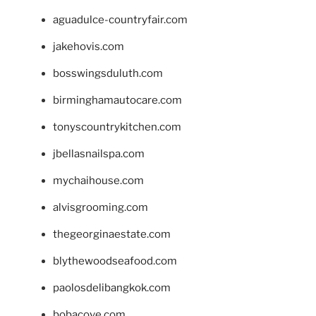
aguadulce-countryfair.com
jakehovis.com
bosswingsduluth.com
birminghamautocare.com
tonyscountrykitchen.com
jbellasnailspa.com
mychaihouse.com
alvisgrooming.com
thegeorginaestate.com
blythewoodseafood.com
paolosdelibangkok.com
bobacove.com