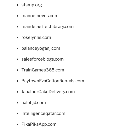
stsmp.org
manoelneves.com
mandelaeffectlibrary.com
roselynns.com
balanceyoganj.com
salesforceblogs.com
TrainGames365.com
BaytownEvaCationRentals.com
JabalpurCakeDelivery.com
halobjd.com
intelligenceqatar.com
PikaPikaApp.com