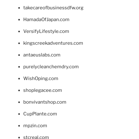
takecareofbusinessdfw.org
HamadaOfJapan.com
VersifyLifestyle.com
kingscreekadventures.com
antaeuslabs.com
purelycleanchemdry.com
WishOping.com
shoplegacee.com
bonvivantshop.com
CupPlante.com
mpzin.com
stcreal.com