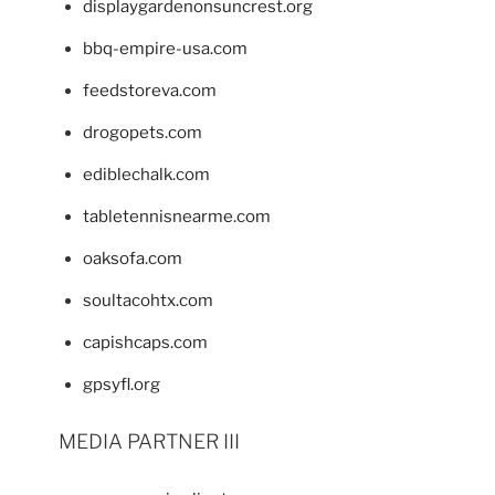
displaygardenonsuncrest.org
bbq-empire-usa.com
feedstoreva.com
drogopets.com
ediblechalk.com
tabletennisnearme.com
oaksofa.com
soultacohtx.com
capishcaps.com
gpsyfl.org
MEDIA PARTNER III