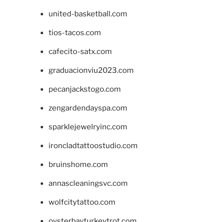
united-basketball.com
tios-tacos.com
cafecito-satx.com
graduacionviu2023.com
pecanjackstogo.com
zengardendayspa.com
sparklejewelryinc.com
ironcladtattoostudio.com
bruinshome.com
annascleaningsvc.com
wolfcitytattoo.com
oysterbayturkeytrot.com