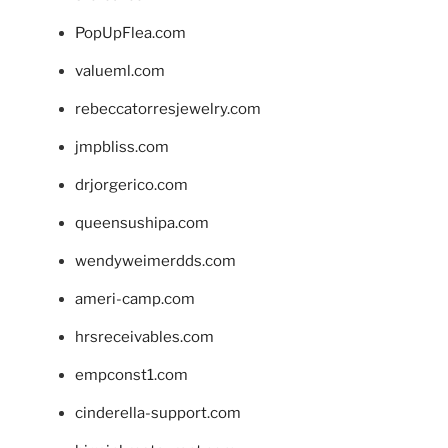
PopUpFlea.com
valueml.com
rebeccatorresjewelry.com
jmpbliss.com
drjorgerico.com
queensushipa.com
wendyweimerdds.com
ameri-camp.com
hrsreceivables.com
empconst1.com
cinderella-support.com