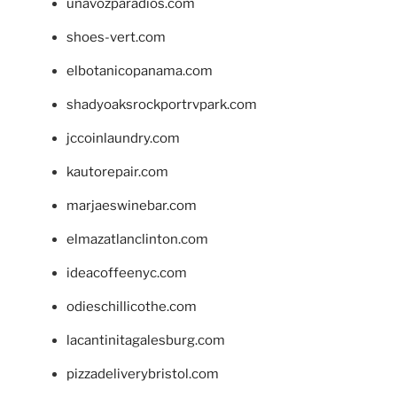
unavozparadios.com
shoes-vert.com
elbotanicopanama.com
shadyoaksrockportrvpark.com
jccoinlaundry.com
kautorepair.com
marjaeswinebar.com
elmazatlanclinton.com
ideacoffeenyc.com
odieschillicothe.com
lacantinitagalesburg.com
pizzadeliverybristol.com