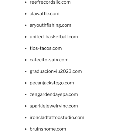
reefrecordsllc.com
alawaffle.com
aryouthfishing.com
united-basketball.com
tios-tacos.com
cafecito-satx.com
graduacionviu2023.com
pecanjackstogo.com
zengardendayspa.com
sparklejewelryinc.com
ironcladtattoostudio.com
bruinshome.com