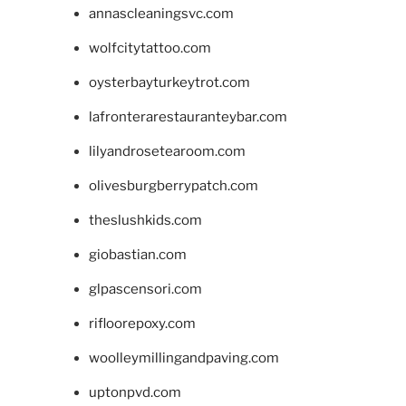
annascleaningsvc.com
wolfcitytattoo.com
oysterbayturkeytrot.com
lafronterarestauranteybar.com
lilyandrosetearoom.com
olivesburgberrypatch.com
theslushkids.com
giobastian.com
glpascensori.com
rifloorepoxy.com
woolleymillingandpaving.com
uptonpvd.com