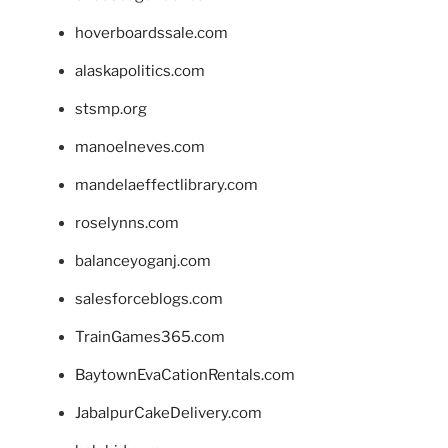
hoverboardssale.com
alaskapolitics.com
stsmp.org
manoelneves.com
mandelaeffectlibrary.com
roselynns.com
balanceyoganj.com
salesforceblogs.com
TrainGames365.com
BaytownEvaCationRentals.com
JabalpurCakeDelivery.com