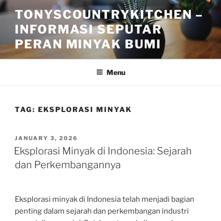
Skip
TONYSCOUNTRYKITCHEN –
to
INFORMASI SEPUTAR
content
PERAN MINYAK BUMI
Menu
TAG:
EKSPLORASI MINYAK
POSTED
JANUARY 3, 2026
ON
Eksplorasi Minyak di Indonesia: Sejarah
dan Perkembangannya
Eksplorasi minyak di Indonesia telah menjadi bagian
penting dalam sejarah dan perkembangan industri