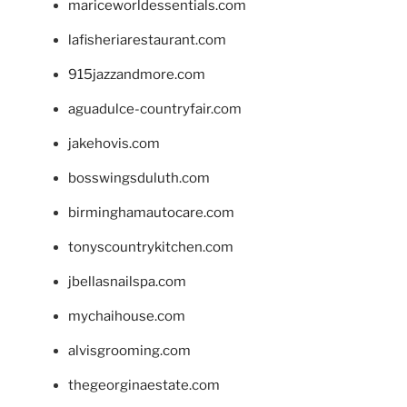
mariceworldessentials.com
lafisheriarestaurant.com
915jazzandmore.com
aguadulce-countryfair.com
jakehovis.com
bosswingsduluth.com
birminghamautocare.com
tonyscountrykitchen.com
jbellasnailspa.com
mychaihouse.com
alvisgrooming.com
thegeorginaestate.com