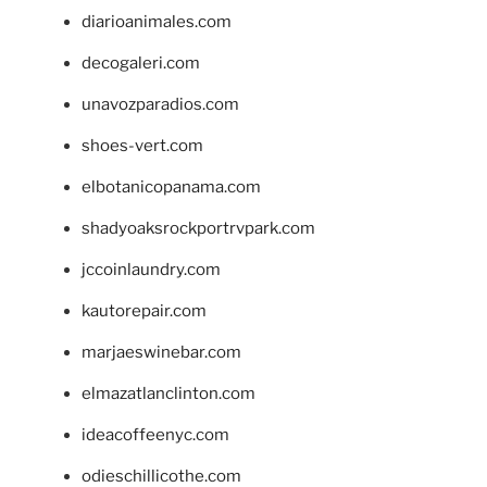
diarioanimales.com
decogaleri.com
unavozparadios.com
shoes-vert.com
elbotanicopanama.com
shadyoaksrockportrvpark.com
jccoinlaundry.com
kautorepair.com
marjaeswinebar.com
elmazatlanclinton.com
ideacoffeenyc.com
odieschillicothe.com