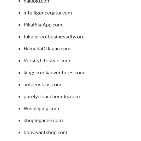
halobjd.com
intelligenceqatar.com
PikaPikaApp.com
takecareofbusinessdfw.org
HamadaOfJapan.com
VersifyLifestyle.com
kingscreekadventures.com
antaeuslabs.com
purelycleanchemdry.com
WishOping.com
shoplegacee.com
bonvivantshop.com