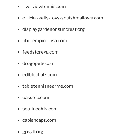
riverviewtennis.com
official-kelly-toys-squishmallows.com
displaygardenonsuncrest.org
bbq-empire-usa.com
feedstoreva.com
drogopets.com
ediblechalk.com
tabletennisnearme.com
oaksofa.com
soultacohtx.com
capishcaps.com
gpsyfl.org