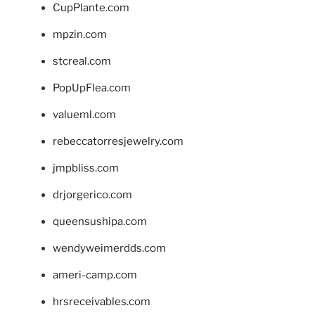
CupPlante.com
mpzin.com
stcreal.com
PopUpFlea.com
valueml.com
rebeccatorresjewelry.com
jmpbliss.com
drjorgerico.com
queensushipa.com
wendyweimerdds.com
ameri-camp.com
hrsreceivables.com