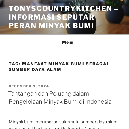
Skip
TONYSCOUNTRYKITCHEN –
to
INFORMASI SEPUTAR
content
PERAN MINYAK BUMI
Menu
TAG:
MANFAAT MINYAK BUMI SEBAGAI
SUMBER DAYA ALAM
POSTED
DECEMBER 9, 2024
ON
Tantangan dan Peluang dalam
Pengelolaan Minyak Bumi di Indonesia
Minyak bumi merupakan salah satu sumber daya alam
yang sangat berharga bagi Indonesia. Namun,