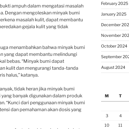
February 2025
terbukti ampuh dalam mengatasi masalah
zema. Dengan mengoleskan minyak bumi
January 2025
 terkena masalah kulit, dapat membantu
December 20
redakan gejala kulit yang tidak
November 20
October 2024
s, juga menambahkan bahwa minyak bumi
an yang dapat membantu melindungi
September 20
dikal bebas. “Minyak bumi dapat
August 2024
 kulit dan mengurangi tanda-tanda
is halus,” katanya.
nyak, tidak heran jika minyak bumi
mi yang banyak digunakan dalam produk
M
T
an. “Kunci dari penggunaan minyak bumi
stensi dan pemahaman akan dosis yang
3
4
10
11