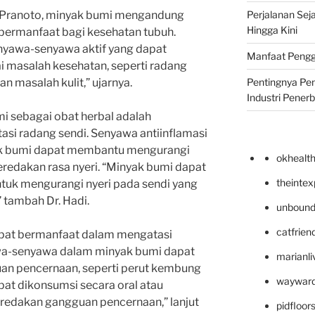
Perjalanan Seja
di Pranoto, minyak bumi mengandung
Hingga Kini
ermanfaat bagi kesehatan tubuh.
yawa-senyawa aktif yang dapat
Manfaat Pengg
masalah kesehatan, seperti radang
Pentingnya Pe
n masalah kulit,” ujarnya.
Industri Pener
i sebagai obat herbal adalah
i radang sendi. Senyawa antiinflamasi
k bumi dapat membantu mengurangi
okhealt
redakan rasa nyeri. “Minyak bumi dapat
theinte
ntuk mengurangi nyeri pada sendi yang
 tambah Dr. Hadi.
unbound
catfrien
dapat bermanfaat dalam mengatasi
a-senyawa dalam minyak bumi dapat
marianli
 pencernaan, seperti perut kembung
wayward
pat dikonsumsi secara oral atau
redakan gangguan pencernaan,” lanjut
pidfloo