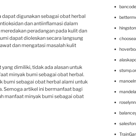
bancode
ga dapat digunakan sebagai obat herbal
betterm
ntioksidan dan antiinflamasi dalam
hingsto
meredakan peradangan pada kulit dan
umi dapat dioleskan secara langsung
choosea
rawat dan mengatasi masalah kulit
hoverbo
alaskapo
ang dimiliki, tidak ada alasan untuk
stsmp.o
faat minyak bumi sebagai obat herbal.
manoel
 bumi sebagai obat herbal alami untuk
 Semoga artikel ini bermanfaat bagi
mandelae
uh manfaat minyak bumi sebagai obat
roselyn
balance
salesfo
TrainG