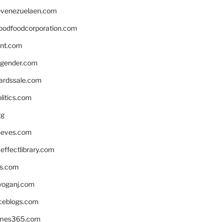
venezuelaen.com
oodfoodcorporation.com
nnt.com
gender.com
ardssale.com
litics.com
rg
neves.com
ffectlibrary.com
ns.com
yoganj.com
rceblogs.com
ames365.com