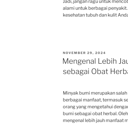
Jadi, jangan ragu untuk menc
alami untuk berbagai penyakit.
kesehatan tubuh dan kulit Anda
POSTED
NOVEMBER 29, 2024
ON
Mengenal Lebih Ja
sebagai Obat Herb
Minyak bumi merupakan salah 
berbagai manfaat, termasuk se
orang yang mengetahui dengan
bumi sebagai obat herbal. Oleh 
mengenal lebih jauh manfaat m