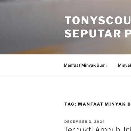
Skip
to
TONYSCOU
content
SEPUTAR 
Manfaat Minyak Bumi
Minya
TAG:
MANFAAT MINYAK B
POSTED
DECEMBER 3, 2024
ON
Terbukti Ampuh, In