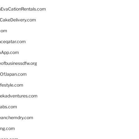
EvaCationRentals.com
rCakeDelivery.com
.com
enceqatar.com
aApp.com
eofbusinessdfw.org
OfJapan.com
ifestyle.com
eekadventures.com
labs.com
leanchemdry.com
ing.com