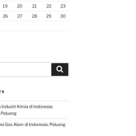
19
20
21
22
23
26
27
28
29
30
Search
TS
ndustri Kimia di Indonesia:
 Peluang
si Gas Alam di Indonesia: Peluang