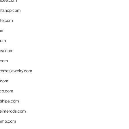
acee.com
ntshop.com
te.com
om
com
ea.com
.com
torresjewelry.com
s.com
ico.com
shipa.com
eimerdds.com
camp.com