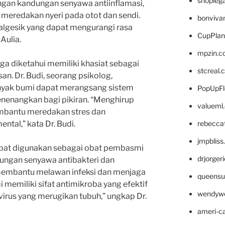
shopleg
engan kandungan senyawa antiinflamasi,
eredakan nyeri pada otot dan sendi.
bonviva
algesik yang dapat mengurangi rasa
CupPlan
Aulia.
mpzin.c
uga diketahui memiliki khasiat sebagai
stcreal.
n. Dr. Budi, seorang psikolog,
yak bumi dapat merangsang sistem
PopUpFl
nenangkan bagi pikiran. “Menghirup
valueml
bantu meredakan stres dan
rebecca
tal,” kata Dr. Budi.
jmpblis
dapat digunakan sebagai obat pembasmi
drjorger
dungan senyawa antibakteri dan
 membantu melawan infeksi dan menjaga
queensu
 memiliki sifat antimikroba yang efektif
wendyw
irus yang merugikan tubuh,” ungkap Dr.
ameri-