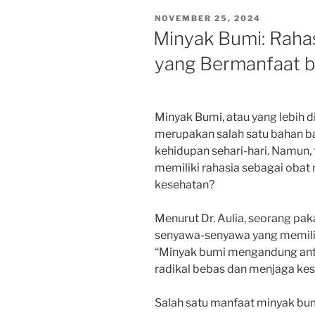
POSTED
NOVEMBER 25, 2024
ON
Minyak Bumi: Rahas
yang Bermanfaat b
Minyak Bumi, atau yang lebih 
merupakan salah satu bahan b
kehidupan sehari-hari. Namun
memiliki rahasia sebagai obat
kesehatan?
Menurut Dr. Aulia, seorang p
senyawa-senyawa yang memiliki
“Minyak bumi mengandung ant
radikal bebas dan menjaga kese
Salah satu manfaat minyak bum