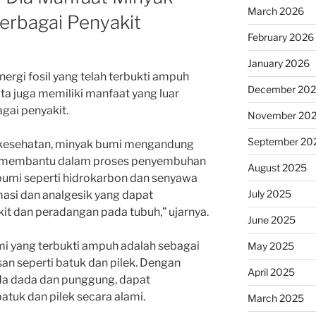
March 2026
erbagai Penyakit
February 2026
January 2026
ergi fosil yang telah terbukti ampuh
December 20
ata juga memiliki manfaat yang luar
gai penyakit.
November 20
September 20
i kesehatan, minyak bumi mengandung
 membantu dalam proses penyembuhan
August 2025
bumi seperti hidrokarbon dan senyawa
July 2025
amasi dan analgesik yang dapat
t dan peradangan pada tubuh,” ujarnya.
June 2025
i yang terbukti ampuh adalah sebagai
May 2025
n seperti batuk dan pilek. Dengan
April 2025
a dada dan punggung, dapat
tuk dan pilek secara alami.
March 2025