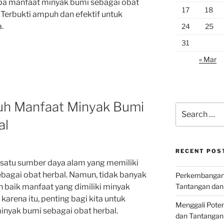
oba manfaat minyak bumi sebagai obat
17
18
 Terbukti ampuh dan efektif untuk
.
24
25
31
« Mar
uh Manfaat Minyak Bumi
Search
for:
al
RECENT POS
satu sumber daya alam yang memiliki
bagai obat herbal. Namun, tidak banyak
Perkembangan I
Tantangan dan
 baik manfaat yang dimiliki minyak
karena itu, penting bagi kita untuk
Menggali Poten
inyak bumi sebagai obat herbal.
dan Tantangan