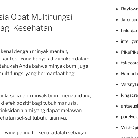
Baytown
ia Obat Multifungsi
Jabalpu
agi Kesehatan
halobjd
intellig
dikenal dengan minyak mentah,
PikaPik
akar fosil yang banyak digunakan dalam
takecar
, tahukah Anda bahwa minyak bumi juga
 multifungsi yang bermanfaat bagi
Hamada
VersifyL
kingscr
akar kesehatan, minyak bumi mengandung
 efek positif bagi tubuh manusia.
antaeus
ioksidan alami yang dapat melawan
purelyc
hatan sel-sel tubuh,” ujarnya.
WishOp
i yang paling terkenal adalah sebagai