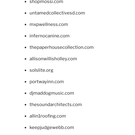
shopmossi.com
untamedcollectivesd.com
mxpwellness.com
infernocanine.com
thepaperhousecollection.com
allisonwillisholley.com
solslite.org
portwayinn.com
djmaddogmusic.com
thesoundarchitects.com
allin1roofing.com
keepjudgewebb.com