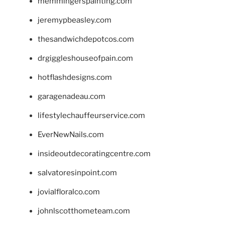
memmingerspainting.com
jeremypbeasley.com
thesandwichdepotcos.com
drgiggleshouseofpain.com
hotflashdesigns.com
garagenadeau.com
lifestylechauffeurservice.com
EverNewNails.com
insideoutdecoratingcentre.com
salvatoresinpoint.com
jovialfloralco.com
johnlscotthometeam.com