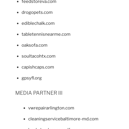
feedstoreva.com
drogopets.com
ediblechalk.com
tabletennisnearme.com
oaksofa.com
soultacohtx.com
capishcaps.com
gpsyfl.org
MEDIA PARTNER III
vwrepairarlington.com
cleaningservicebaltimore-md.com