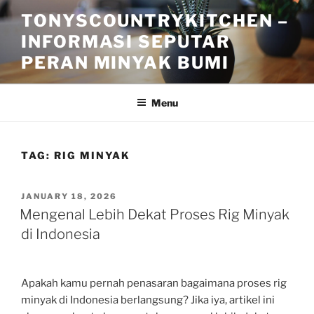
Skip
TONYSCOUNTRYKITCHEN –
to
INFORMASI SEPUTAR
content
PERAN MINYAK BUMI
Menu
TAG:
RIG MINYAK
POSTED
JANUARY 18, 2026
ON
Mengenal Lebih Dekat Proses Rig Minyak
di Indonesia
Apakah kamu pernah penasaran bagaimana proses rig
minyak di Indonesia berlangsung? Jika iya, artikel ini