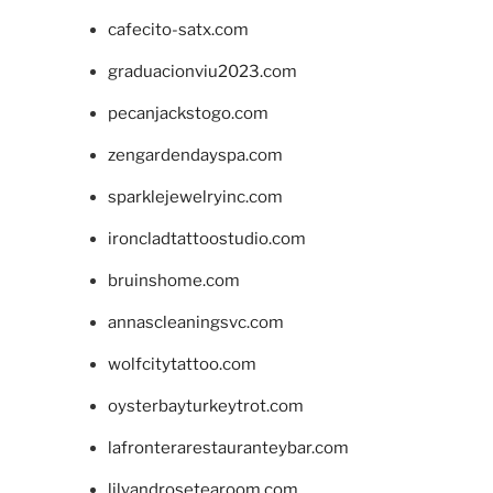
cafecito-satx.com
graduacionviu2023.com
pecanjackstogo.com
zengardendayspa.com
sparklejewelryinc.com
ironcladtattoostudio.com
bruinshome.com
annascleaningsvc.com
wolfcitytattoo.com
oysterbayturkeytrot.com
lafronterarestauranteybar.com
lilyandrosetearoom.com