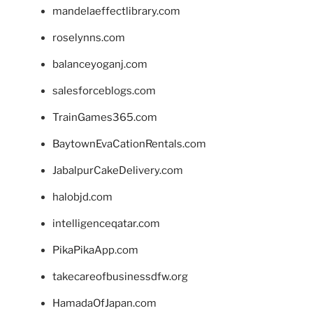
mandelaeffectlibrary.com
roselynns.com
balanceyoganj.com
salesforceblogs.com
TrainGames365.com
BaytownEvaCationRentals.com
JabalpurCakeDelivery.com
halobjd.com
intelligenceqatar.com
PikaPikaApp.com
takecareofbusinessdfw.org
HamadaOfJapan.com