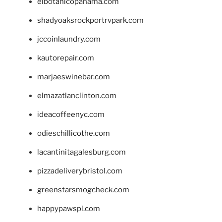
elbotanicopanama.com
shadyoaksrockportrvpark.com
jccoinlaundry.com
kautorepair.com
marjaeswinebar.com
elmazatlanclinton.com
ideacoffeenyc.com
odieschillicothe.com
lacantinitagalesburg.com
pizzadeliverybristol.com
greenstarsmogcheck.com
happypawspl.com