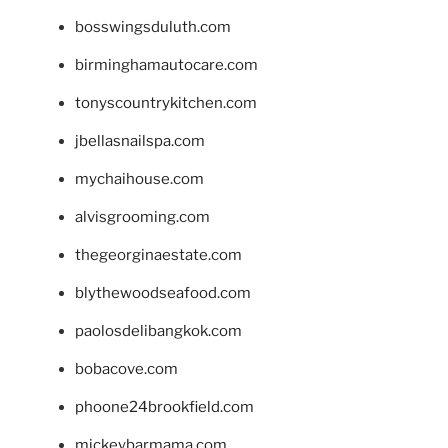
bosswingsduluth.com
birminghamautocare.com
tonyscountrykitchen.com
jbellasnailspa.com
mychaihouse.com
alvisgrooming.com
thegeorginaestate.com
blythewoodseafood.com
paolosdelibangkok.com
bobacove.com
phoone24brookfield.com
mickeybarmama.com