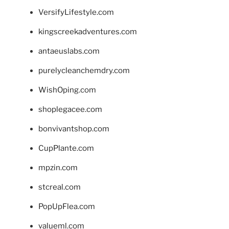
VersifyLifestyle.com
kingscreekadventures.com
antaeuslabs.com
purelycleanchemdry.com
WishOping.com
shoplegacee.com
bonvivantshop.com
CupPlante.com
mpzin.com
stcreal.com
PopUpFlea.com
valueml.com