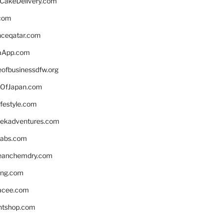
rCakeDelivery.com
.com
enceqatar.com
aApp.com
eofbusinessdfw.org
OfJapan.com
ifestyle.com
eekadventures.com
labs.com
leanchemdry.com
ing.com
acee.com
ntshop.com