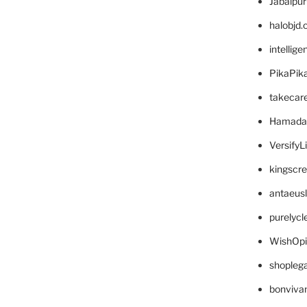
Jabalpu
halobjd
intellig
PikaPik
takecar
Hamada
VersifyL
kingscr
antaeus
purelyc
WishOp
shopleg
bonviva