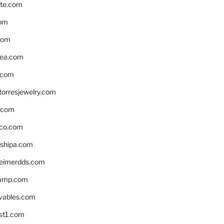
te.com
om
com
ea.com
.com
torresjewelry.com
s.com
ico.com
shipa.com
eimerdds.com
camp.com
ivables.com
st1.com