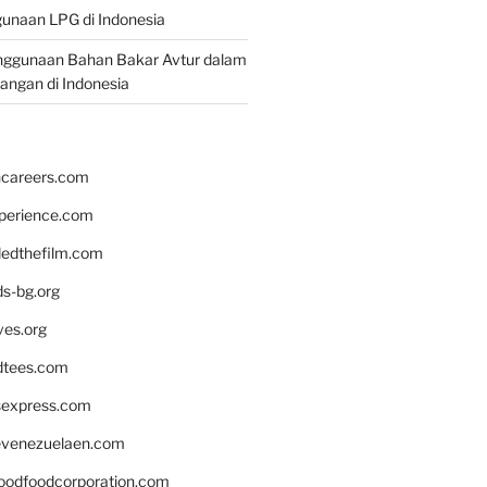
unaan LPG di Indonesia
nggunaan Bahan Bakar Avtur dalam
bangan di Indonesia
hcareers.com
xperience.com
edthefilm.com
ds-bg.org
ves.org
tees.com
rsexpress.com
venezuelaen.com
oodfoodcorporation.com