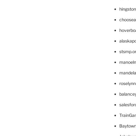
hingsto
choosea
hoverbo
alaskapo
stsmp.o
manoel
mandelae
roselyn
balance
salesfo
TrainG
Baytown