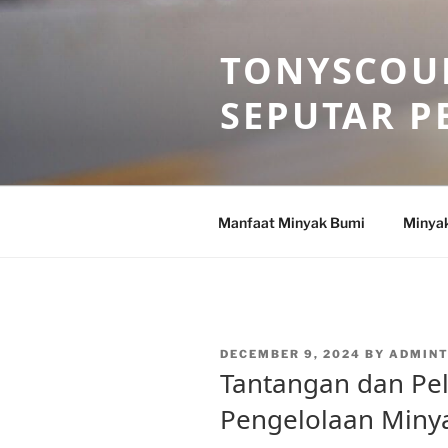
Skip
to
TONYSCOU
content
SEPUTAR P
Manfaat Minyak Bumi
Minya
POSTED
DECEMBER 9, 2024
BY
ADMIN
ON
Tantangan dan Pe
Pengelolaan Minya