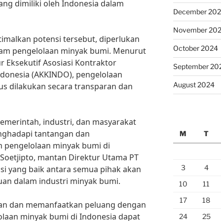
ng dimiliki oleh Indonesia dalam
December 20
November 20
malkan potensi tersebut, diperlukan
October 2024
alam pengelolaan minyak bumi. Menurut
ur Eksekutif Asosiasi Kontraktor
September 20
ndonesia (AKKINDO), pengelolaan
August 2024
us dilakukan secara transparan dan
 pemerintah, industri, dan masyarakat
nghadapi tantangan dan
M
T
 pengelolaan minyak bumi di
i Soetjipto, mantan Direktur Utama PT
3
4
asi yang baik antara semua pihak akan
an dalam industri minyak bumi.
10
11
17
18
an dan memanfaatkan peluang dengan
olaan minyak bumi di Indonesia dapat
24
25