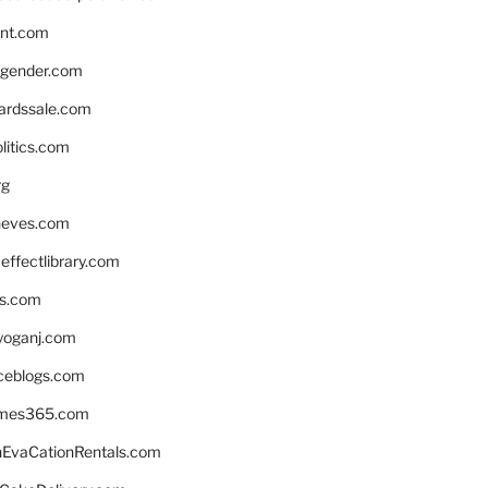
nnt.com
gender.com
ardssale.com
litics.com
rg
neves.com
ffectlibrary.com
ns.com
yoganj.com
rceblogs.com
ames365.com
EvaCationRentals.com