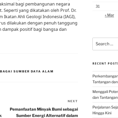
aksimal bagi pembangunan negara
31
 Seperti yang dikatakan oleh Prof. Dr.
« Mar
 Ikatan Ahli Geologi Indonesia (IAGI),
rus dilakukan dengan penuh tanggung
 dampak positif bagi bangsa dan
Search
for:
RECENT POST
EBAGAI SUMBER DAYA ALAM
Perkembangan I
Tantangan dan
Menggali Poten
dan Tantangan
NEXT
Next
Perjalanan Seja
Post
Pemanfaatan Minyak Bumi sebagai
Hingga Kini
k
Sumber Energi Alternatif dalam