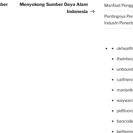
mber
Menyokong Sumber Daya Alam
Manfaat Pengg
Indonesia
Pentingnya Pe
Industri Pener
okhealt
theinte
unbound
catfrien
marianli
wayward
pidfloo
bancode
betterm