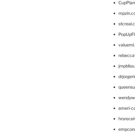
CupPlan
mpzin.c
stcreal.
PopUpFl
valueml
rebecca
jmpblis
drjorger
queensu
wendyw
ameri-
hrsrece
empcon