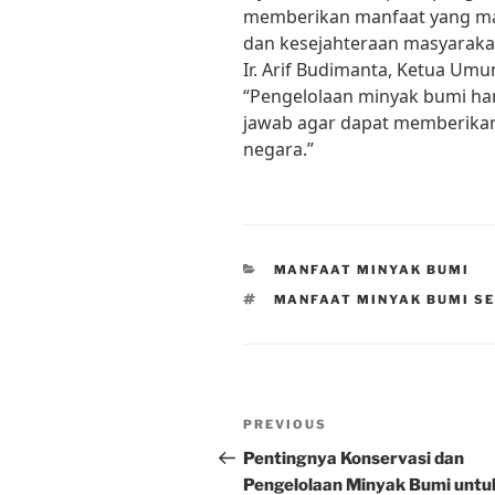
memberikan manfaat yang m
dan kesejahteraan masyarakat.
Ir. Arif Budimanta, Ketua Umum
“Pengelolaan minyak bumi ha
jawab agar dapat memberikan
negara.”
CATEGORIES
MANFAAT MINYAK BUMI
TAGS
MANFAAT MINYAK BUMI S
Post
Previous
PREVIOUS
navigation
Post
Pentingnya Konservasi dan
Pengelolaan Minyak Bumi untu