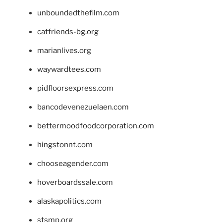
unboundedthefilm.com
catfriends-bg.org
marianlives.org
waywardtees.com
pidfloorsexpress.com
bancodevenezuelaen.com
bettermoodfoodcorporation.com
hingstonnt.com
chooseagender.com
hoverboardssale.com
alaskapolitics.com
stsmp.org