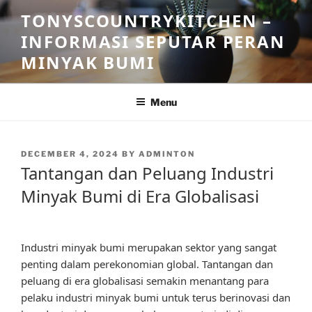
Skip
TONYSCOUNTRYKITCHEN –
to
INFORMASI SEPUTAR PERAN
content
MINYAK BUMI
Menu
POSTED
DECEMBER 4, 2024
BY
ADMINTON
ON
Tantangan dan Peluang Industri
Minyak Bumi di Era Globalisasi
Industri minyak bumi merupakan sektor yang sangat
penting dalam perekonomian global. Tantangan dan
peluang di era globalisasi semakin menantang para
pelaku industri minyak bumi untuk terus berinovasi dan