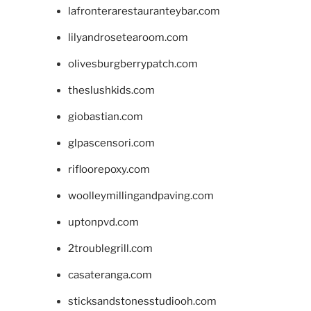
lafronterarestauranteybar.com
lilyandrosetearoom.com
olivesburgberrypatch.com
theslushkids.com
giobastian.com
glpascensori.com
rifloorepoxy.com
woolleymillingandpaving.com
uptonpvd.com
2troublegrill.com
casateranga.com
sticksandstonesstudiooh.com