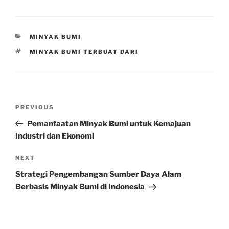
CATEGORIES
MINYAK BUMI
TAGS
MINYAK BUMI TERBUAT DARI
Post
Previous
PREVIOUS
navigation
Post
Pemanfaatan Minyak Bumi untuk Kemajuan
Industri dan Ekonomi
Next
NEXT
Post
Strategi Pengembangan Sumber Daya Alam
Berbasis Minyak Bumi di Indonesia