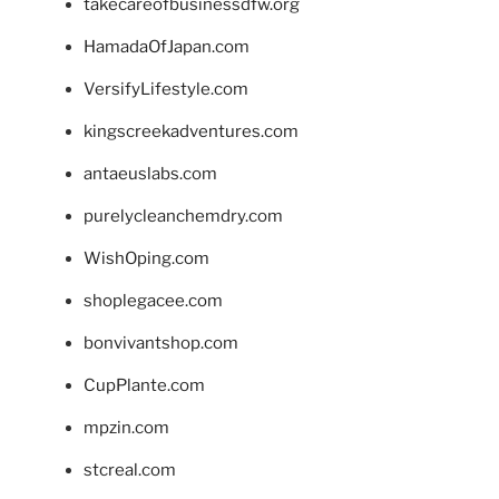
takecareofbusinessdfw.org
HamadaOfJapan.com
VersifyLifestyle.com
kingscreekadventures.com
antaeuslabs.com
purelycleanchemdry.com
WishOping.com
shoplegacee.com
bonvivantshop.com
CupPlante.com
mpzin.com
stcreal.com