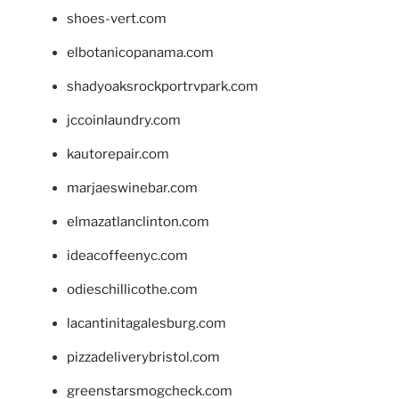
shoes-vert.com
elbotanicopanama.com
shadyoaksrockportrvpark.com
jccoinlaundry.com
kautorepair.com
marjaeswinebar.com
elmazatlanclinton.com
ideacoffeenyc.com
odieschillicothe.com
lacantinitagalesburg.com
pizzadeliverybristol.com
greenstarsmogcheck.com