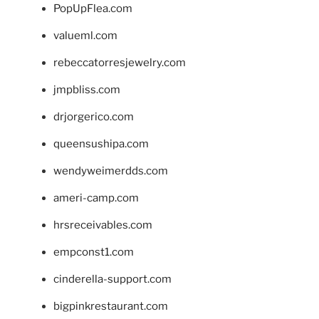
PopUpFlea.com
valueml.com
rebeccatorresjewelry.com
jmpbliss.com
drjorgerico.com
queensushipa.com
wendyweimerdds.com
ameri-camp.com
hrsreceivables.com
empconst1.com
cinderella-support.com
bigpinkrestaurant.com