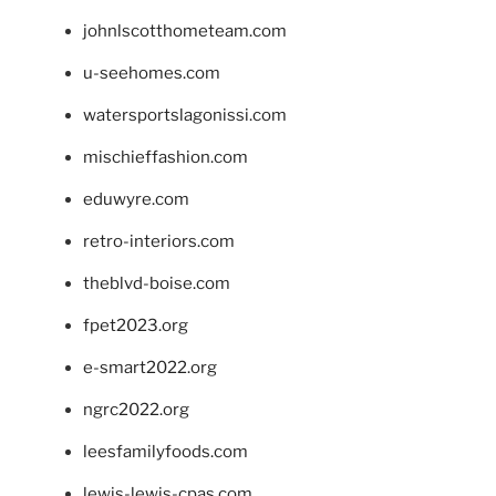
johnlscotthometeam.com
u-seehomes.com
watersportslagonissi.com
mischieffashion.com
eduwyre.com
retro-interiors.com
theblvd-boise.com
fpet2023.org
e-smart2022.org
ngrc2022.org
leesfamilyfoods.com
lewis-lewis-cpas.com