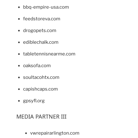
bbq-empire-usa.com
feedstoreva.com
drogopets.com
ediblechalk.com
tabletennisnearme.com
oaksofa.com
soultacohtx.com
capishcaps.com
gpsyfl.org
MEDIA PARTNER III
vwrepairarlington.com