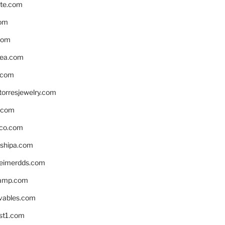
te.com
om
com
ea.com
.com
torresjewelry.com
s.com
ico.com
shipa.com
eimerdds.com
camp.com
ivables.com
st1.com