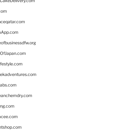
rCakeDelivery.com
.com
enceqatar.com
aApp.com
eofbusinessdfw.org
OfJapan.com
ifestyle.com
eekadventures.com
labs.com
leanchemdry.com
ing.com
acee.com
ntshop.com