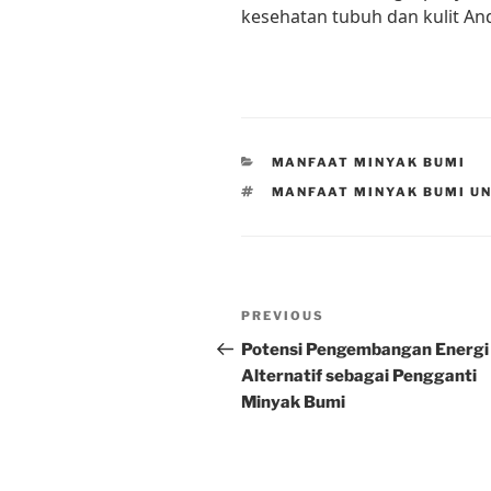
kesehatan tubuh dan kulit An
CATEGORIES
MANFAAT MINYAK BUMI
TAGS
MANFAAT MINYAK BUMI U
Post
Previous
PREVIOUS
navigation
Post
Potensi Pengembangan Energi
Alternatif sebagai Pengganti
Minyak Bumi