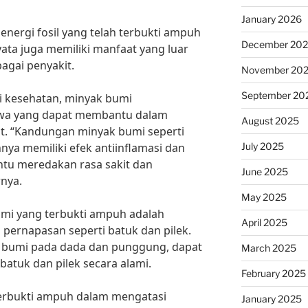
January 2026
nergi fosil yang telah terbukti ampuh
December 20
yata juga memiliki manfaat yang luar
agai penyakit.
November 20
September 20
li kesehatan, minyak bumi
a yang dapat membantu dalam
August 2025
. “Kandungan minyak bumi seperti
July 2025
nya memiliki efek antiinflamasi dan
tu meredakan rasa sakit dan
June 2025
nya.
May 2025
umi yang terbukti ampuh adalah
April 2025
pernapasan seperti batuk dan pilek.
bumi pada dada dan punggung, dapat
March 2025
atuk dan pilek secara alami.
February 2025
 terbukti ampuh dalam mengatasi
January 2025