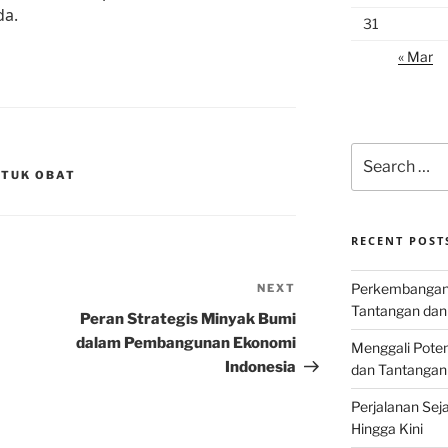
da.
31
« Mar
Search
for:
NTUK OBAT
RECENT POST
Perkembangan I
NEXT
Next
Tantangan dan
Post
Peran Strategis Minyak Bumi
dalam Pembangunan Ekonomi
Menggali Poten
Indonesia
dan Tantangan
Perjalanan Seja
Hingga Kini