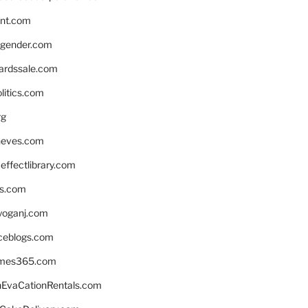
nnt.com
gender.com
ardssale.com
litics.com
rg
neves.com
ffectlibrary.com
ns.com
yoganj.com
rceblogs.com
ames365.com
EvaCationRentals.com