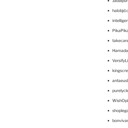
Jabalpu
halobjd
intellig
PikaPik
takecar
Hamada
VersifyL
kingscr
antaeus
purelyc
WishOp
shopleg
bonviva