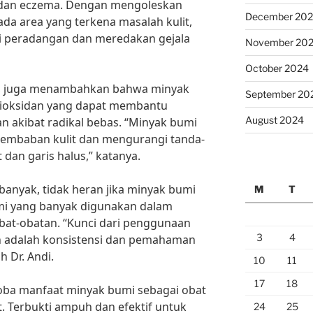
at dan eczema. Dengan mengoleskan
December 20
da area yang terkena masalah kulit,
 peradangan dan meredakan gejala
November 20
October 2024
is, juga menambahkan bahwa minyak
September 20
tioksidan yang dapat membantu
August 2024
an akibat radikal bebas. “Minyak bumi
embaban kulit dan mengurangi tanda-
 dan garis halus,” katanya.
anyak, tidak heran jika minyak bumi
M
T
ami yang banyak digunakan dalam
bat-obatan. “Kunci dari penggunaan
3
4
n adalah konsistensi dan pemahaman
h Dr. Andi.
10
11
17
18
coba manfaat minyak bumi sebagai obat
. Terbukti ampuh dan efektif untuk
24
25