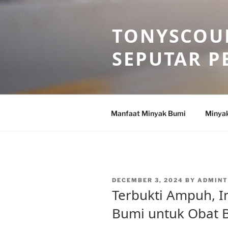
Skip
to
TONYSCOU
content
SEPUTAR P
Manfaat Minyak Bumi
Minya
POSTED
DECEMBER 3, 2024
BY
ADMIN
ON
Terbukti Ampuh, I
Bumi untuk Obat B