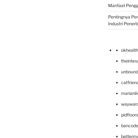
Manfaat Pengg
Pentingnya Pe
Industri Pener
okhealt
theinte
unbound
catfrien
marianli
wayward
pidfloo
bancode
betterm