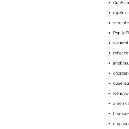
CupPlan
mpzin.c
stcreal.
PopUpFl
valueml
rebecca
jmpblis
drjorger
queensu
wendyw
ameri-
hrsrece
empcon