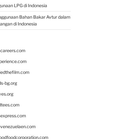
unaan LPG di Indonesia
nggunaan Bahan Bakar Avtur dalam
bangan di Indonesia
hcareers.com
xperience.com
edthefilm.com
ds-bg.org
ves.org
tees.com
rsexpress.com
venezuelaen.com
oodfoodcorporation.com