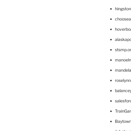
hingsto
choosea
hoverbo
alaskapo
stsmp.o
manoel
mandelae
roselyn
balance
salesfo
TrainG
Baytown