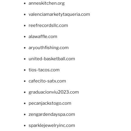
anneskitchen.org
valenciamarketytaqueria.com
reefrecordsllc.com
alawaffle.com
aryouthfishing.com
united-basketball.com
tios-tacos.com
cafecito-satx.com
graduacionviu2023.com
pecanjackstogo.com
zengardendayspa.com
sparklejewelryinc.com