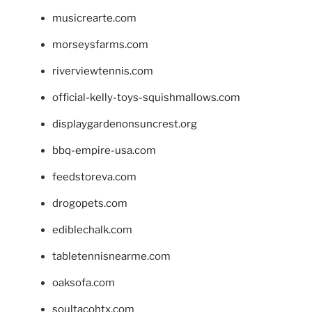
musicrearte.com
morseysfarms.com
riverviewtennis.com
official-kelly-toys-squishmallows.com
displaygardenonsuncrest.org
bbq-empire-usa.com
feedstoreva.com
drogopets.com
ediblechalk.com
tabletennisnearme.com
oaksofa.com
soultacohtx.com