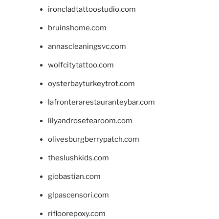
ironcladtattoostudio.com
bruinshome.com
annascleaningsvc.com
wolfcitytattoo.com
oysterbayturkeytrot.com
lafronterarestauranteybar.com
lilyandrosetearoom.com
olivesburgberrypatch.com
theslushkids.com
giobastian.com
glpascensori.com
rifloorepoxy.com