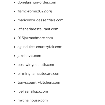
donglaishun-order.com
fiamc-rome2022.org
mariceworldessentials.com
lafisheriarestaurant.com
915jazzandmore.com
aguadulce-countryfair.com
jakehovis.com
bosswingsduluth.com
birminghamautocare.com
tonyscountrykitchen.com
jbellasnailspa.com
mychaihouse.com