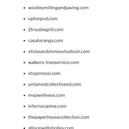
woolleymillingandpaving.com
uptonpvd.com
2troublegrill.com
casateranga.com
sticksandstonesstudiooh.com
walkers-treeservice.com
shopmossi.com
untamedcollectivesd.com
mxpwellness.com
infernocanine.com
thepaperhousecollection.com
allisonwillisholley.com