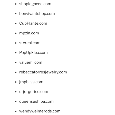
shoplegacee.com
bonvivantshop.com
CupPlante.com
mpzin.com
stcreal.com
PopUpFlea.com
valueml.com
rebeccatorresjewelry.com
jmpbliss.com
drjorgerico.com
queensushipa.com
wendyweimerdds.com