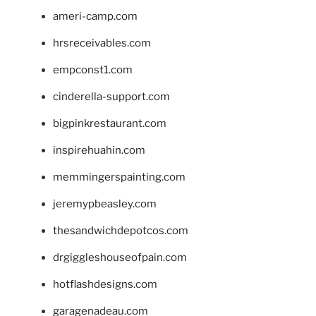
ameri-camp.com
hrsreceivables.com
empconst1.com
cinderella-support.com
bigpinkrestaurant.com
inspirehuahin.com
memmingerspainting.com
jeremypbeasley.com
thesandwichdepotcos.com
drgiggleshouseofpain.com
hotflashdesigns.com
garagenadeau.com