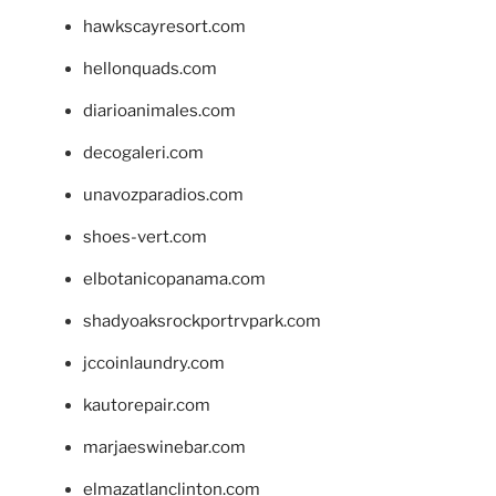
hawkscayresort.com
hellonquads.com
diarioanimales.com
decogaleri.com
unavozparadios.com
shoes-vert.com
elbotanicopanama.com
shadyoaksrockportrvpark.com
jccoinlaundry.com
kautorepair.com
marjaeswinebar.com
elmazatlanclinton.com