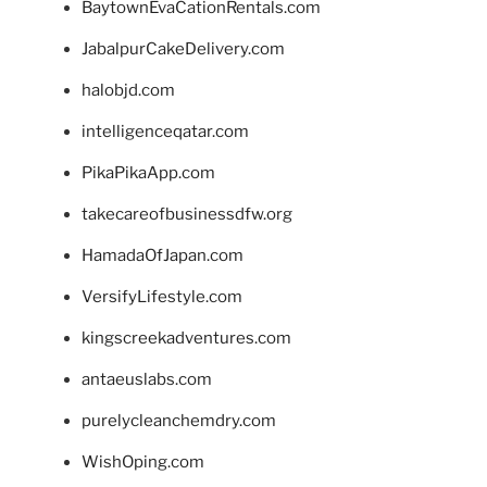
BaytownEvaCationRentals.com
JabalpurCakeDelivery.com
halobjd.com
intelligenceqatar.com
PikaPikaApp.com
takecareofbusinessdfw.org
HamadaOfJapan.com
VersifyLifestyle.com
kingscreekadventures.com
antaeuslabs.com
purelycleanchemdry.com
WishOping.com