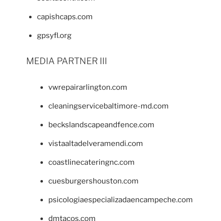
capishcaps.com
gpsyfl.org
MEDIA PARTNER III
vwrepairarlington.com
cleaningservicebaltimore-md.com
beckslandscapeandfence.com
vistaaltadelveramendi.com
coastlinecateringnc.com
cuesburgershouston.com
psicologiaespecializadaencampeche.com
dmtacos.com