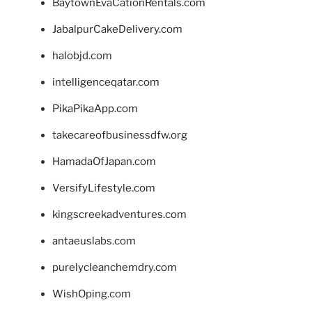
BaytownEvaCationRentals.com
JabalpurCakeDelivery.com
halobjd.com
intelligenceqatar.com
PikaPikaApp.com
takecareofbusinessdfw.org
HamadaOfJapan.com
VersifyLifestyle.com
kingscreekadventures.com
antaeuslabs.com
purelycleanchemdry.com
WishOping.com