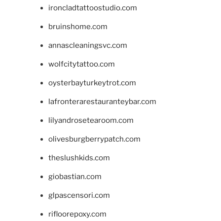
ironcladtattoostudio.com
bruinshome.com
annascleaningsvc.com
wolfcitytattoo.com
oysterbayturkeytrot.com
lafronterarestauranteybar.com
lilyandrosetearoom.com
olivesburgberrypatch.com
theslushkids.com
giobastian.com
glpascensori.com
rifloorepoxy.com