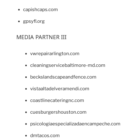
capishcaps.com
gpsyfl.org
MEDIA PARTNER III
vwrepairarlington.com
cleaningservicebaltimore-md.com
beckslandscapeandfence.com
vistaaltadelveramendi.com
coastlinecateringnc.com
cuesburgershouston.com
psicologiaespecializadaencampeche.com
dmtacos.com