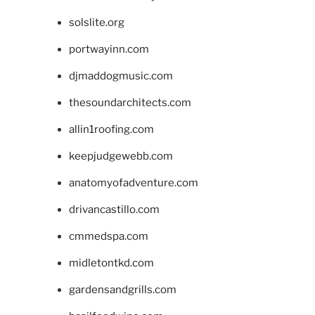
solslite.org
portwayinn.com
djmaddogmusic.com
thesoundarchitects.com
allin1roofing.com
keepjudgewebb.com
anatomyofadventure.com
drivancastillo.com
cmmedspa.com
midletontkd.com
gardensandgrills.com