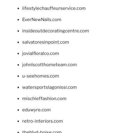
lifestylechauffeurservice.com
EverNewNails.com
insideoutdecoratingcentre.com
salvatoresinpoint.com
jovialfloralco.com
johnlscotthometeam.com
u-seehomes.com
watersportslagonissi.com
mischieffashion.com
eduwyre.com
retro-interiors.com
theblvd-boise.com