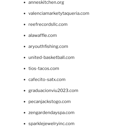
anneskitchen.org
valenciamarketytaqueria.com
reefrecordsllc.com
alawaffle.com
aryouthfishing.com
united-basketball.com
tios-tacos.com
cafecito-satx.com
graduacionviu2023.com
pecanjackstogo.com
zengardendayspa.com
sparklejewelryinc.com