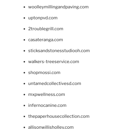
woolleymillingandpaving.com
uptonpvd.com
2troublegrill.com
casateranga.com
sticksandstonesstudiooh.com
walkers-treeservice.com
shopmossi.com
untamedcollectivesd.com
mxpwellness.com
infernocanine.com
thepaperhousecollection.com
allisonwillisholley.com