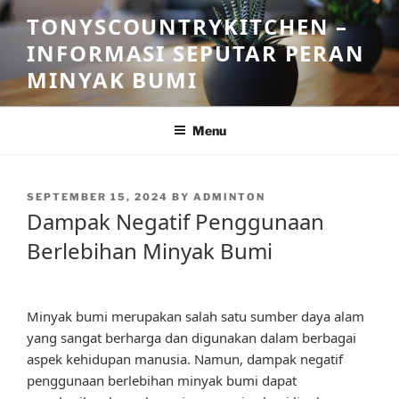
Skip
TONYSCOUNTRYKITCHEN –
to
INFORMASI SEPUTAR PERAN
content
MINYAK BUMI
Menu
POSTED
SEPTEMBER 15, 2024
BY
ADMINTON
ON
Dampak Negatif Penggunaan
Berlebihan Minyak Bumi
Minyak bumi merupakan salah satu sumber daya alam
yang sangat berharga dan digunakan dalam berbagai
aspek kehidupan manusia. Namun, dampak negatif
penggunaan berlebihan minyak bumi dapat