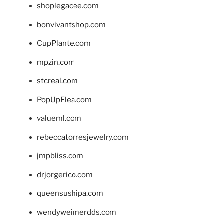
shoplegacee.com
bonvivantshop.com
CupPlante.com
mpzin.com
stcreal.com
PopUpFlea.com
valueml.com
rebeccatorresjewelry.com
jmpbliss.com
drjorgerico.com
queensushipa.com
wendyweimerdds.com