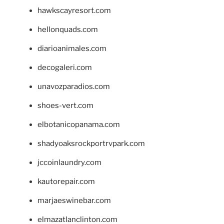
hawkscayresort.com
hellonquads.com
diarioanimales.com
decogaleri.com
unavozparadios.com
shoes-vert.com
elbotanicopanama.com
shadyoaksrockportrvpark.com
jccoinlaundry.com
kautorepair.com
marjaeswinebar.com
elmazatlanclinton.com