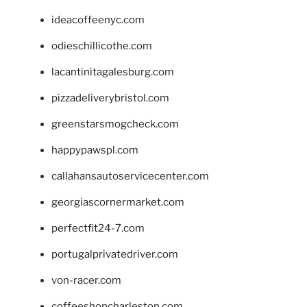
ideacoffeenyc.com
odieschillicothe.com
lacantinitagalesburg.com
pizzadeliverybristol.com
greenstarsmogcheck.com
happypawspl.com
callahansautoservicecenter.com
georgiascornermarket.com
perfectfit24-7.com
portugalprivatedriver.com
von-racer.com
coffeeshopcharleston.com