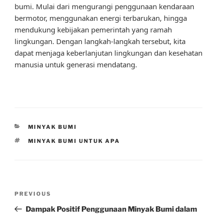
bumi. Mulai dari mengurangi penggunaan kendaraan
bermotor, menggunakan energi terbarukan, hingga
mendukung kebijakan pemerintah yang ramah
lingkungan. Dengan langkah-langkah tersebut, kita
dapat menjaga keberlanjutan lingkungan dan kesehatan
manusia untuk generasi mendatang.
CATEGORIES
MINYAK BUMI
TAGS
MINYAK BUMI UNTUK APA
Post
Previous
PREVIOUS
navigation
Post
Dampak Positif Penggunaan Minyak Bumi dalam