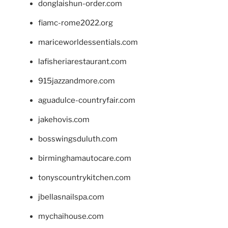
donglaishun-order.com
fiamc-rome2022.org
mariceworldessentials.com
lafisheriarestaurant.com
915jazzandmore.com
aguadulce-countryfair.com
jakehovis.com
bosswingsduluth.com
birminghamautocare.com
tonyscountrykitchen.com
jbellasnailspa.com
mychaihouse.com