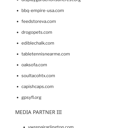
bbq-empire-usa.com
feedstoreva.com
drogopets.com
ediblechalk.com
tabletennisnearme.com
oaksofa.com
soultacohtx.com
capishcaps.com
gpsyfl.org
MEDIA PARTNER III
vwrepairarlington.com