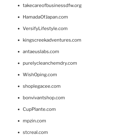
takecareofbusinessdfw.org
HamadaOfJapan.com
VersifyLifestyle.com
kingscreekadventures.com
antaeuslabs.com
purelycleanchemdry.com
WishOping.com
shoplegacee.com
bonvivantshop.com
CupPlante.com
mpzin.com
stcreal.com