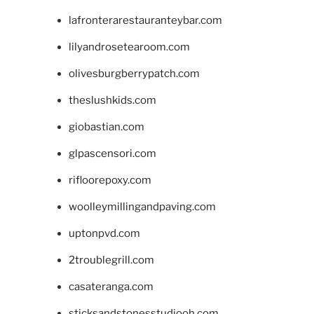
lafronterarestauranteybar.com
lilyandrosetearoom.com
olivesburgberrypatch.com
theslushkids.com
giobastian.com
glpascensori.com
rifloorepoxy.com
woolleymillingandpaving.com
uptonpvd.com
2troublegrill.com
casateranga.com
sticksandstonesstudiooh.com