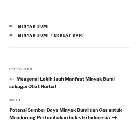
CATEGORIES
MINYAK BUMI
TAGS
MINYAK BUMI TERBUAT DARI
Post
Previous
PREVIOUS
navigation
Post
Mengenal Lebih Jauh Manfaat Minyak Bumi
sebagai Obat Herbal
Next
NEXT
Post
Potensi Sumber Daya Minyak Bumi dan Gas untuk
Mendorong Pertumbuhan Industri Indonesia