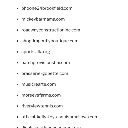
phoone24brookfield.com
mickeybarmama.com
roadwayconstructioninc.com
shopdragonflyboutique.com
sportszilla.org
batchprovisionsbar.com
brasserie-gobette.com
musicrearte.com
morseysfarms.com
riverviewtennis.com
official-kelly-toys-squishmallows.com
displaygardenonsuncrest.org