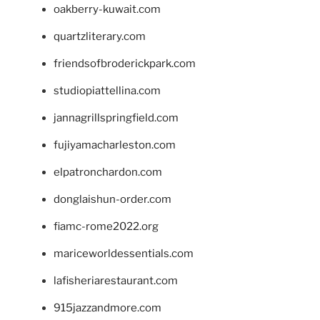
oakberry-kuwait.com
quartzliterary.com
friendsofbroderickpark.com
studiopiattellina.com
jannagrillspringfield.com
fujiyamacharleston.com
elpatronchardon.com
donglaishun-order.com
fiamc-rome2022.org
mariceworldessentials.com
lafisheriarestaurant.com
915jazzandmore.com