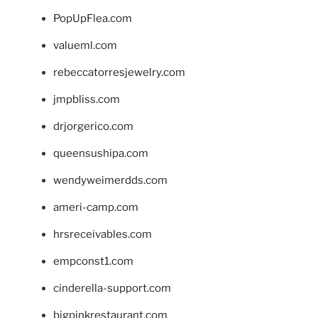
PopUpFlea.com
valueml.com
rebeccatorresjewelry.com
jmpbliss.com
drjorgerico.com
queensushipa.com
wendyweimerdds.com
ameri-camp.com
hrsreceivables.com
empconst1.com
cinderella-support.com
bigpinkrestaurant.com