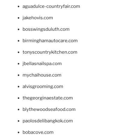
aguadulce-countryfair.com
jakehovis.com
bosswingsduluth.com
birminghamautocare.com
tonyscountrykitchen.com
jbellasnailspa.com
mychaihouse.com
alvisgrooming.com
thegeorginaestate.com
blythewoodseafood.com
paolosdelibangkok.com
bobacove.com