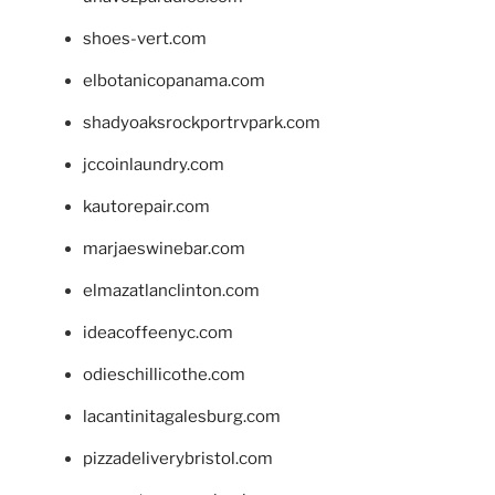
shoes-vert.com
elbotanicopanama.com
shadyoaksrockportrvpark.com
jccoinlaundry.com
kautorepair.com
marjaeswinebar.com
elmazatlanclinton.com
ideacoffeenyc.com
odieschillicothe.com
lacantinitagalesburg.com
pizzadeliverybristol.com