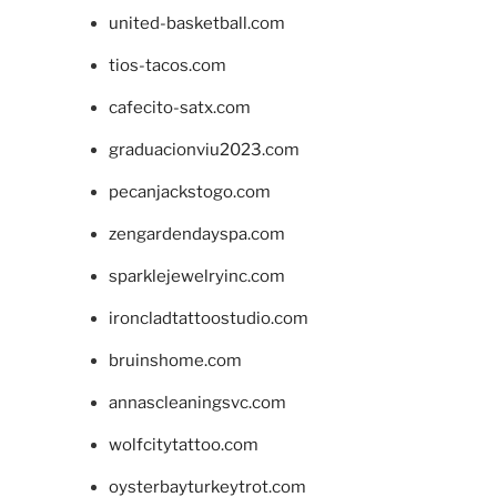
united-basketball.com
tios-tacos.com
cafecito-satx.com
graduacionviu2023.com
pecanjackstogo.com
zengardendayspa.com
sparklejewelryinc.com
ironcladtattoostudio.com
bruinshome.com
annascleaningsvc.com
wolfcitytattoo.com
oysterbayturkeytrot.com