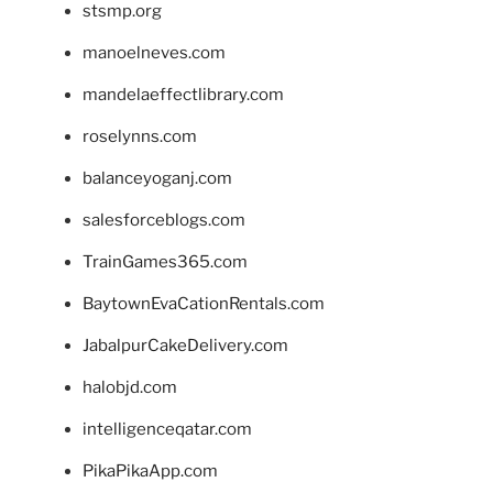
stsmp.org
manoelneves.com
mandelaeffectlibrary.com
roselynns.com
balanceyoganj.com
salesforceblogs.com
TrainGames365.com
BaytownEvaCationRentals.com
JabalpurCakeDelivery.com
halobjd.com
intelligenceqatar.com
PikaPikaApp.com