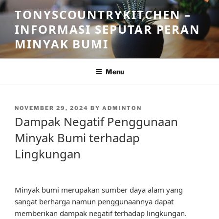
Skip
TONYSCOUNTRYKITCHEN –
to
INFORMASI SEPUTAR PERAN
content
MINYAK BUMI
Menu
POSTED
NOVEMBER 29, 2024
BY
ADMINTON
ON
Dampak Negatif Penggunaan
Minyak Bumi terhadap
Lingkungan
Minyak bumi merupakan sumber daya alam yang
sangat berharga namun penggunaannya dapat
memberikan dampak negatif terhadap lingkungan.