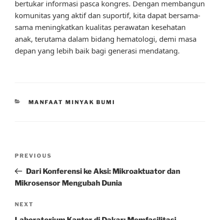
bertukar informasi pasca kongres. Dengan membangun
komunitas yang aktif dan suportif, kita dapat bersama-
sama meningkatkan kualitas perawatan kesehatan
anak, terutama dalam bidang hematologi, demi masa
depan yang lebih baik bagi generasi mendatang.
CATEGORIES
MANFAAT MINYAK BUMI
Post
Previous
PREVIOUS
navigation
Post
Dari Konferensi ke Aksi: Mikroaktuator dan
Mikrosensor Mengubah Dunia
Next
NEXT
Post