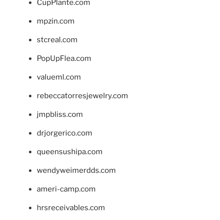
CupPlante.com
mpzin.com
stcreal.com
PopUpFlea.com
valueml.com
rebeccatorresjewelry.com
jmpbliss.com
drjorgerico.com
queensushipa.com
wendyweimerdds.com
ameri-camp.com
hrsreceivables.com