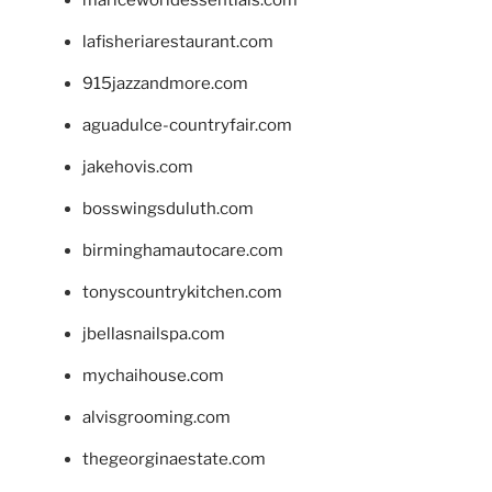
mariceworldessentials.com
lafisheriarestaurant.com
915jazzandmore.com
aguadulce-countryfair.com
jakehovis.com
bosswingsduluth.com
birminghamautocare.com
tonyscountrykitchen.com
jbellasnailspa.com
mychaihouse.com
alvisgrooming.com
thegeorginaestate.com