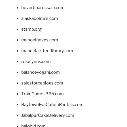
hoverboardssale.com
alaskapolitics.com
stsmp.org
manoelneves.com
mandelaeffectlibrary.com
roselynns.com
balanceyoganj.com
salesforceblogs.com
TrainGames365.com
BaytownEvaCationRentals.com
JabalpurCakeDelivery.com
halobjd.com