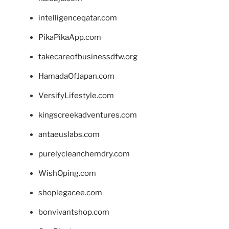
intelligenceqatar.com
PikaPikaApp.com
takecareofbusinessdfw.org
HamadaOfJapan.com
VersifyLifestyle.com
kingscreekadventures.com
antaeuslabs.com
purelycleanchemdry.com
WishOping.com
shoplegacee.com
bonvivantshop.com