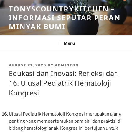
Skip
TONYSCOUNTRYKITCHEN –
to
INFORMASI SEPUTAR PERAN
content
MINYAK BUMI
Menu
POSTED
AUGUST 21, 2025
BY
ADMINTON
ON
Edukasi dan Inovasi: Refleksi dari
16. Ulusal Pediatrik Hematoloji
Kongresi
Ulusal Pediatrik Hematoloji Kongresi merupakan ajang
penting yang mempertemukan para ahli dan praktisi di
bidang hematologi anak. Kongres ini bertujuan untuk