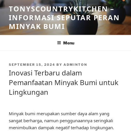
Skip
TONYSCOUNTRYKITCHEN –
to
INFORMASI SEPUTAR PERAN
content
MINYAK BUMI
Menu
POSTED
SEPTEMBER 15, 2024
BY
ADMINTON
ON
Inovasi Terbaru dalam
Pemanfaatan Minyak Bumi untuk
Lingkungan
Minyak bumi merupakan sumber daya alam yang
sangat berharga, namun penggunaannya seringkali
menimbulkan dampak negatif terhadap lingkungan.