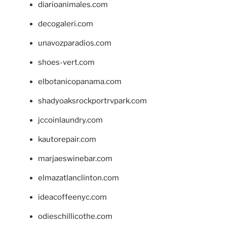
diarioanimales.com
decogaleri.com
unavozparadios.com
shoes-vert.com
elbotanicopanama.com
shadyoaksrockportrvpark.com
jccoinlaundry.com
kautorepair.com
marjaeswinebar.com
elmazatlanclinton.com
ideacoffeenyc.com
odieschillicothe.com