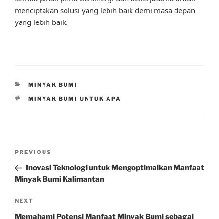
menciptakan solusi yang lebih baik demi masa depan
yang lebih baik.
CATEGORIES
MINYAK BUMI
TAGS
MINYAK BUMI UNTUK APA
Post
Previous
PREVIOUS
navigation
Post
Inovasi Teknologi untuk Mengoptimalkan Manfaat
Minyak Bumi Kalimantan
Next
NEXT
Post
Memahami Potensi Manfaat Minyak Bumi sebagai