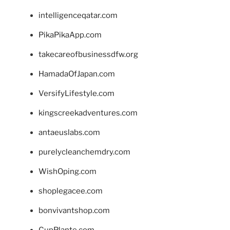
intelligenceqatar.com
PikaPikaApp.com
takecareofbusinessdfw.org
HamadaOfJapan.com
VersifyLifestyle.com
kingscreekadventures.com
antaeuslabs.com
purelycleanchemdry.com
WishOping.com
shoplegacee.com
bonvivantshop.com
CupPlante.com