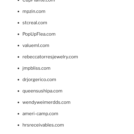
mpzin.com
stcreal.com
PopUpFlea.com
valueml.com
rebeccatorresjewelry.com
jmpbliss.com
drjorgerico.com
queensushipa.com
wendyweimerdds.com
ameri-camp.com
hrsreceivables.com