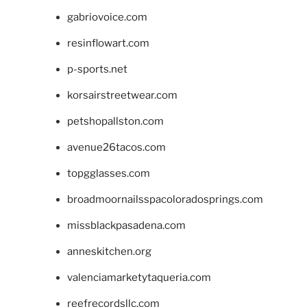
gabriovoice.com
resinflowart.com
p-sports.net
korsairstreetwear.com
petshopallston.com
avenue26tacos.com
topgglasses.com
broadmoornailsspacoloradosprings.com
missblackpasadena.com
anneskitchen.org
valenciamarketytaqueria.com
reefrecordsllc.com