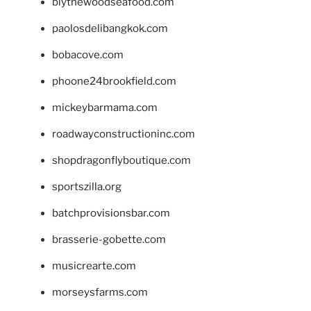
blythewoodseafood.com
paolosdelibangkok.com
bobacove.com
phoone24brookfield.com
mickeybarmama.com
roadwayconstructioninc.com
shopdragonflyboutique.com
sportszilla.org
batchprovisionsbar.com
brasserie-gobette.com
musicrearte.com
morseysfarms.com