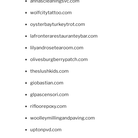
annascleaningsvc.com
wolfcitytattoo.com
oysterbayturkeytrot.com
lafronterarestauranteybar.com
lilyandrosetearoom.com
olivesburgberrypatch.com
theslushkids.com
giobastian.com
glpascensori.com
rifloorepoxy.com
woolleymillingandpaving.com
uptonpvd.com