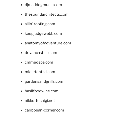
djmaddogmusic.com
thesoundarchitects.com
allin1roofing.com
keepjudgewebb.com
anatomyofadventure.com
drivancastillo.com
cmmedspa.com
midletontkd.com
gardensandgrills.com
basilfoodwine.com
nikko-tochigi.net
caribbean-corner.com