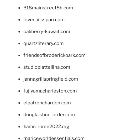
318mainstreet8h.com
lovenailsspari.com
oakberry-kuwait.com
quartzliterary.com
friendsofbroderickpark.com
studiopiattellina.com
jannagrillspringfield.com
fujiyamacharleston.com
elpatronchardon.com
donglaishun-order.com
fiamc-rome2022.org
mariceworldessentials.com