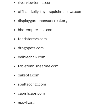
riverviewtennis.com
official-kelly-toys-squishmallows.com
displaygardenonsuncrest.org
bbq-empire-usa.com
feedstoreva.com
drogopets.com
ediblechalk.com
tabletennisnearme.com
oaksofa.com
soultacohtx.com
capishcaps.com
gpsyfl.org