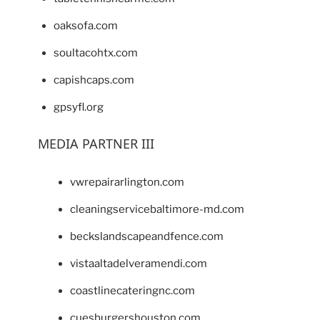
oaksofa.com
soultacohtx.com
capishcaps.com
gpsyfl.org
MEDIA PARTNER III
vwrepairarlington.com
cleaningservicebaltimore-md.com
beckslandscapeandfence.com
vistaaltadelveramendi.com
coastlinecateringnc.com
cuesburgershouston.com