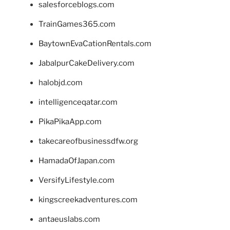
salesforceblogs.com
TrainGames365.com
BaytownEvaCationRentals.com
JabalpurCakeDelivery.com
halobjd.com
intelligenceqatar.com
PikaPikaApp.com
takecareofbusinessdfw.org
HamadaOfJapan.com
VersifyLifestyle.com
kingscreekadventures.com
antaeuslabs.com