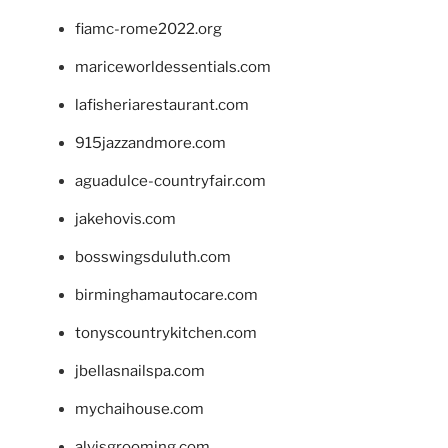
fiamc-rome2022.org
mariceworldessentials.com
lafisheriarestaurant.com
915jazzandmore.com
aguadulce-countryfair.com
jakehovis.com
bosswingsduluth.com
birminghamautocare.com
tonyscountrykitchen.com
jbellasnailspa.com
mychaihouse.com
alvisgrooming.com