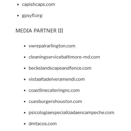
capishcaps.com
gpsyfl.org
MEDIA PARTNER III
vwrepairarlington.com
cleaningservicebaltimore-md.com
beckslandscapeandfence.com
vistaaltadelveramendi.com
coastlinecateringnc.com
cuesburgershouston.com
psicologiaespecializadaencampeche.com
dmtacos.com