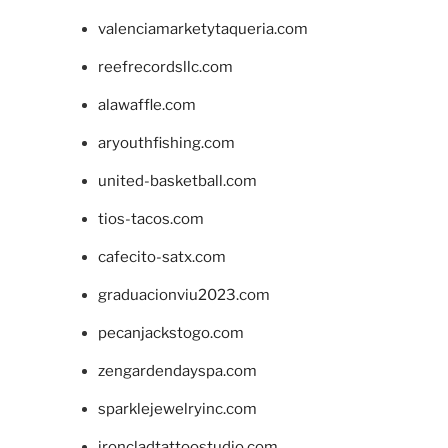
valenciamarketytaqueria.com
reefrecordsllc.com
alawaffle.com
aryouthfishing.com
united-basketball.com
tios-tacos.com
cafecito-satx.com
graduacionviu2023.com
pecanjackstogo.com
zengardendayspa.com
sparklejewelryinc.com
ironcladtattoostudio.com