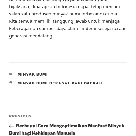
bijaksana, diharapkan Indonesia dapat tetap menjadi
salah satu produsen minyak bumi terbesar di dunia.
Kita semua memiliki tanggung jawab untuk menjaga
keberagaman sumber daya alam ini demi kesejahteraan
generasi mendatang.
CATEGORIES
MINYAK BUMI
TAGS
MINYAK BUMI BERASAL DARI DAERAH
Post
Previous
PREVIOUS
navigation
Post
Berbagai Cara Mengoptimalkan Manfaat Minyak
Bumi bagi Kehidupan Manusia