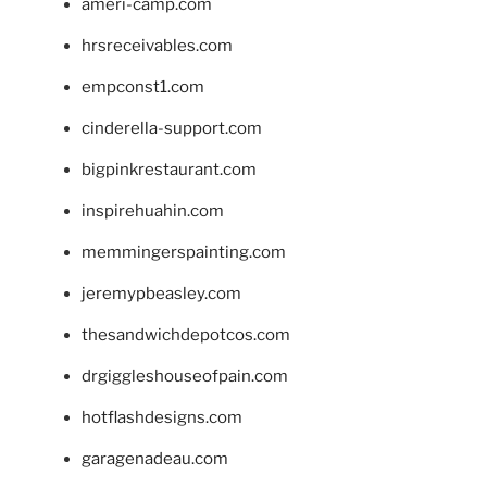
ameri-camp.com
hrsreceivables.com
empconst1.com
cinderella-support.com
bigpinkrestaurant.com
inspirehuahin.com
memmingerspainting.com
jeremypbeasley.com
thesandwichdepotcos.com
drgiggleshouseofpain.com
hotflashdesigns.com
garagenadeau.com