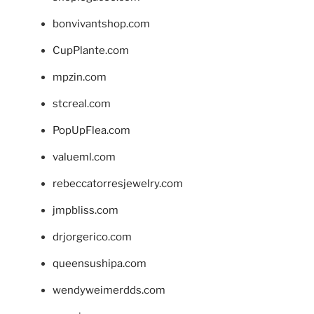
bonvivantshop.com
CupPlante.com
mpzin.com
stcreal.com
PopUpFlea.com
valueml.com
rebeccatorresjewelry.com
jmpbliss.com
drjorgerico.com
queensushipa.com
wendyweimerdds.com