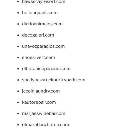
hawkscayresort.com
hellonquads.com
diarioanimales.com
decogaleri.com
unavozparadios.com
shoes-vert.com
elbotanicopanama.com
shadyoaksrockportrvpark.com
jccoinlaundry.com
kautorepair.com
marjaeswinebar.com
elmazatlanclinton.com