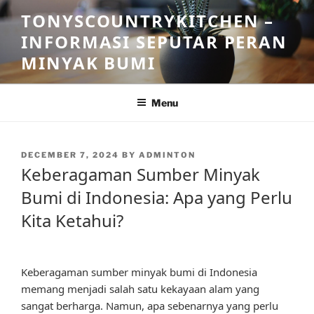
Skip
TONYSCOUNTRYKITCHEN –
to
INFORMASI SEPUTAR PERAN
content
MINYAK BUMI
Menu
POSTED
DECEMBER 7, 2024
BY
ADMINTON
ON
Keberagaman Sumber Minyak
Bumi di Indonesia: Apa yang Perlu
Kita Ketahui?
Keberagaman sumber minyak bumi di Indonesia
memang menjadi salah satu kekayaan alam yang
sangat berharga. Namun, apa sebenarnya yang perlu