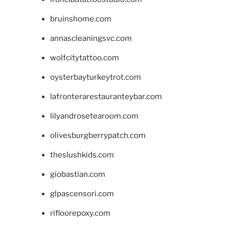
bruinshome.com
annascleaningsvc.com
wolfcitytattoo.com
oysterbayturkeytrot.com
lafronterarestauranteybar.com
lilyandrosetearoom.com
olivesburgberrypatch.com
theslushkids.com
giobastian.com
glpascensori.com
rifloorepoxy.com