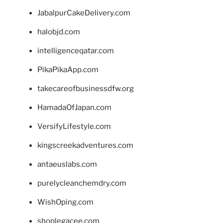
JabalpurCakeDelivery.com
halobjd.com
intelligenceqatar.com
PikaPikaApp.com
takecareofbusinessdfw.org
HamadaOfJapan.com
VersifyLifestyle.com
kingscreekadventures.com
antaeuslabs.com
purelycleanchemdry.com
WishOping.com
shoplegacee.com