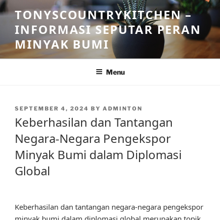
Skip
TONYSCOUNTRYKITCHEN –
to
INFORMASI SEPUTAR PERAN
content
MINYAK BUMI
Menu
POSTED
SEPTEMBER 4, 2024
BY
ADMINTON
ON
Keberhasilan dan Tantangan
Negara-Negara Pengekspor
Minyak Bumi dalam Diplomasi
Global
Keberhasilan dan tantangan negara-negara pengekspor
minyak bumi dalam diplomasi global merupakan topik