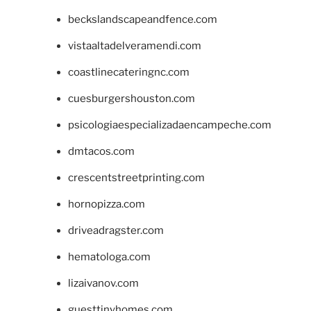
beckslandscapeandfence.com
vistaaltadelveramendi.com
coastlinecateringnc.com
cuesburgershouston.com
psicologiaespecializadaencampeche.com
dmtacos.com
crescentstreetprinting.com
hornopizza.com
driveadragster.com
hematologa.com
lizaivanov.com
guesttinyhomes.com