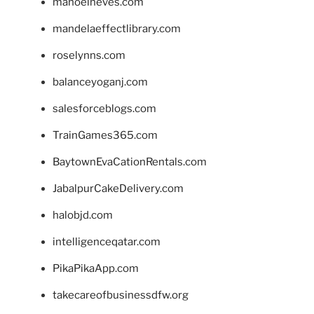
manoelneves.com
mandelaeffectlibrary.com
roselynns.com
balanceyoganj.com
salesforceblogs.com
TrainGames365.com
BaytownEvaCationRentals.com
JabalpurCakeDelivery.com
halobjd.com
intelligenceqatar.com
PikaPikaApp.com
takecareofbusinessdfw.org