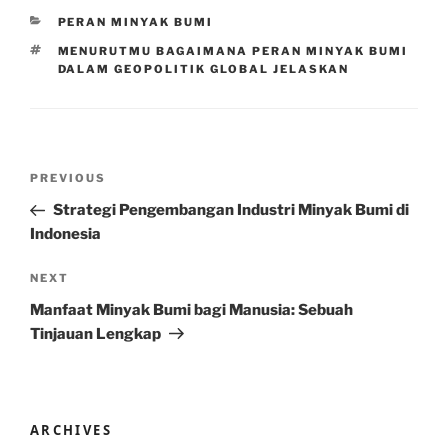
CATEGORIES
PERAN MINYAK BUMI
TAGS
MENURUTMU BAGAIMANA PERAN MINYAK BUMI
DALAM GEOPOLITIK GLOBAL JELASKAN
Post
Previous
PREVIOUS
navigation
Post
Strategi Pengembangan Industri Minyak Bumi di
Indonesia
Next
NEXT
Post
Manfaat Minyak Bumi bagi Manusia: Sebuah
Tinjauan Lengkap
ARCHIVES