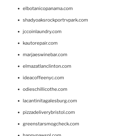
elbotanicopanama.com
shadyoaksrockportrvpark.com
jccoinlaundry.com
kautorepair.com
marjaeswinebar.com
elmazatlanclinton.com
ideacoffeenyc.com
odieschillicothe.com
lacantinitagalesburg.com
pizzadeliverybristol.com
greenstarsmogcheck.com
happypawspl.com