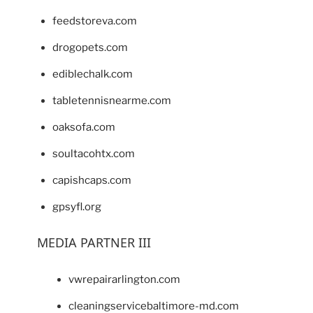
feedstoreva.com
drogopets.com
ediblechalk.com
tabletennisnearme.com
oaksofa.com
soultacohtx.com
capishcaps.com
gpsyfl.org
MEDIA PARTNER III
vwrepairarlington.com
cleaningservicebaltimore-md.com