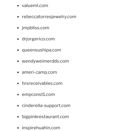
valueml.com
rebeccatorresjewelry.com
jmpbliss.com
drjorgerico.com
queensushipa.com
wendyweimerdds.com
ameri-camp.com
hrsreceivables.com
empconst1.com
cinderella-support.com
bigpinkrestaurant.com
inspirehuahin.com