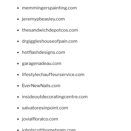
memmingerspainting.com
jeremypbeasley.com
thesandwichdepotcos.com
drgiggleshouseofpain.com
hotflashdesigns.com
garagenadeau.com
lifestylechauffeurservice.com
EverNewNails.com
insideoutdecoratingcentre.com
salvatoresinpoint.com
jovialfloralco.com
johnlscotthometeam.com