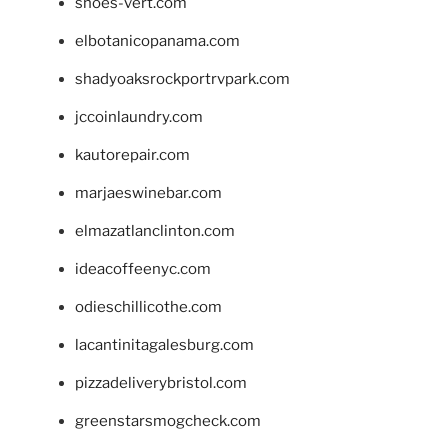
shoes-vert.com
elbotanicopanama.com
shadyoaksrockportrvpark.com
jccoinlaundry.com
kautorepair.com
marjaeswinebar.com
elmazatlanclinton.com
ideacoffeenyc.com
odieschillicothe.com
lacantinitagalesburg.com
pizzadeliverybristol.com
greenstarsmogcheck.com