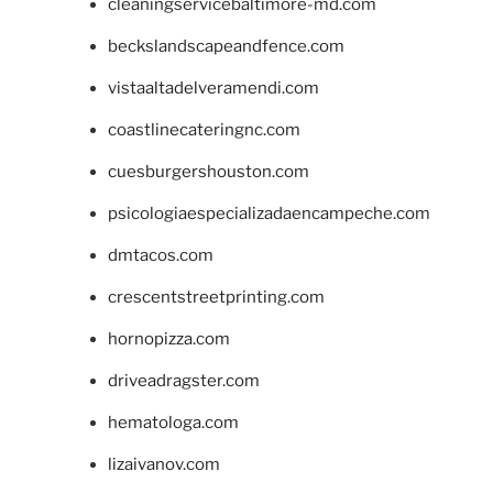
cleaningservicebaltimore-md.com
beckslandscapeandfence.com
vistaaltadelveramendi.com
coastlinecateringnc.com
cuesburgershouston.com
psicologiaespecializadaencampeche.com
dmtacos.com
crescentstreetprinting.com
hornopizza.com
driveadragster.com
hematologa.com
lizaivanov.com