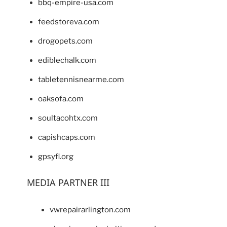
bbq-empire-usa.com
feedstoreva.com
drogopets.com
ediblechalk.com
tabletennisnearme.com
oaksofa.com
soultacohtx.com
capishcaps.com
gpsyfl.org
MEDIA PARTNER III
vwrepairarlington.com