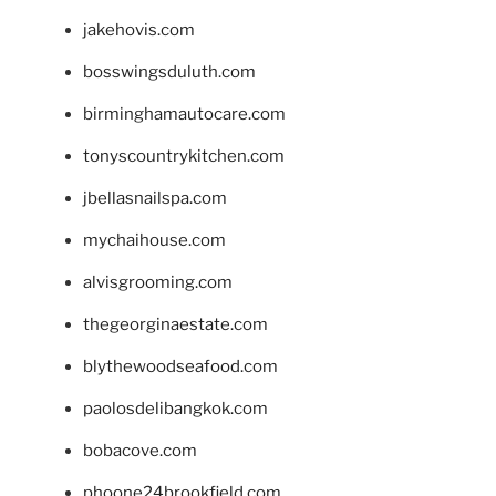
jakehovis.com
bosswingsduluth.com
birminghamautocare.com
tonyscountrykitchen.com
jbellasnailspa.com
mychaihouse.com
alvisgrooming.com
thegeorginaestate.com
blythewoodseafood.com
paolosdelibangkok.com
bobacove.com
phoone24brookfield.com