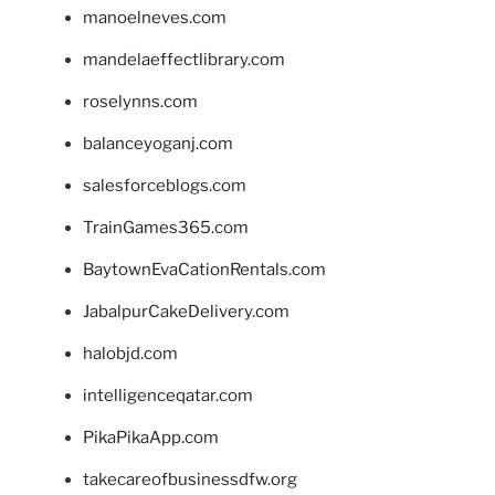
manoelneves.com
mandelaeffectlibrary.com
roselynns.com
balanceyoganj.com
salesforceblogs.com
TrainGames365.com
BaytownEvaCationRentals.com
JabalpurCakeDelivery.com
halobjd.com
intelligenceqatar.com
PikaPikaApp.com
takecareofbusinessdfw.org