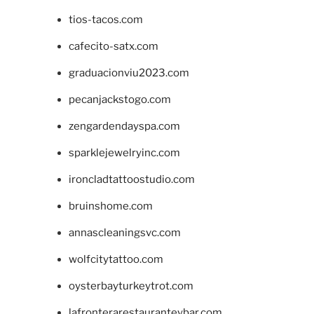
tios-tacos.com
cafecito-satx.com
graduacionviu2023.com
pecanjackstogo.com
zengardendayspa.com
sparklejewelryinc.com
ironcladtattoostudio.com
bruinshome.com
annascleaningsvc.com
wolfcitytattoo.com
oysterbayturkeytrot.com
lafronterarestauranteybar.com