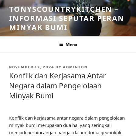
Skip
TONYSCOUNTRYKITCHEN –
to
INFORMASI SEPUTAR PERAN
content
MINYAK BUMI
Menu
POSTED
NOVEMBER 17, 2024
BY
ADMINTON
ON
Konflik dan Kerjasama Antar
Negara dalam Pengelolaan
Minyak Bumi
Konflik dan kerjasama antar negara dalam pengelolaan
minyak bumi merupakan dua hal yang seringkali
menjadi perbincangan hangat dalam dunia geopolitik.