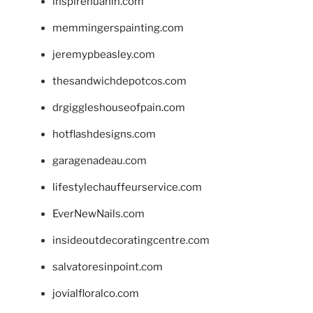
inspirehuahin.com
memmingerspainting.com
jeremypbeasley.com
thesandwichdepotcos.com
drgiggleshouseofpain.com
hotflashdesigns.com
garagenadeau.com
lifestylechauffeurservice.com
EverNewNails.com
insideoutdecoratingcentre.com
salvatoresinpoint.com
jovialfloralco.com