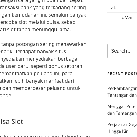
 dengan cara yang mudah dan cepat,
transaksi bank yang terkadang sering
31
ngan kemudahan ini, semakin banyak
« Mar
ncoba slot melalui pulsa, sebab
ti slot tanpa menunggu lama.
sa tanpa potongan sering menawarkan
Search
arik. Terdapat banyak situs
for:
enyediakan menyediakan berbagai
 user baru, seperti bonus setoran
memanfaatkan peluang ini, para
RECENT POST
kan lebih banyak manfaat dari
a dan memperbesar peluang untuk
Perkembangan I
ronde.
Tantangan dan
Menggali Poten
dan Tantangan
sa Slot
Perjalanan Seja
Hingga Kini
an kenyamanan yang sangat diperlukan