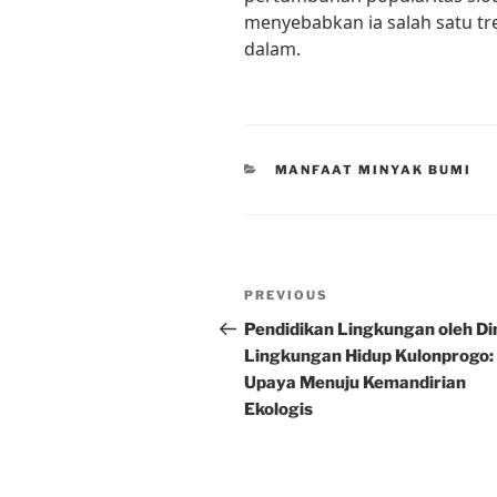
menyebabkan ia salah satu tr
dalam.
CATEGORIES
MANFAAT MINYAK BUMI
Post
Previous
PREVIOUS
navigation
Post
Pendidikan Lingkungan oleh Di
Lingkungan Hidup Kulonprogo:
Upaya Menuju Kemandirian
Ekologis