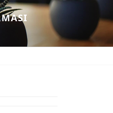
RMASI