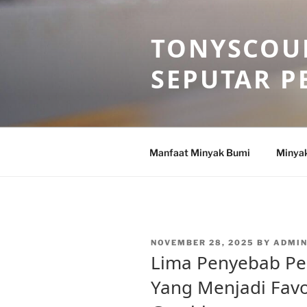
Skip
to
TONYSCOU
content
SEPUTAR P
Manfaat Minyak Bumi
Minya
POSTED
NOVEMBER 28, 2025
BY
ADMI
ON
Lima Penyebab Pe
Yang Menjadi Favo