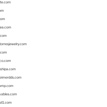
te.com
om
com
ea.com
.com
torresjewelry.com
s.com
ico.com
shipa.com
eimerdds.com
camp.com
ivables.com
st1.com