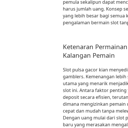
pemula sekalipun dapat men
harus jumlah uang. Konsep s
yang lebih besar bagi semua
pengalaman bermain slot tanp
Ketenaran Permainan 
Kalangan Pemain
Slot pulsa gacor kian menyedi
gamblers. Kemenangan lebih s
utama yang menarik menjadik
slot ini. Antara faktor penti
deposit secara efisien, teruta
dimana mengizinkan pemain
cepat dan mudah tanpa melew
Dengan uang mulai dari slot 
baru yang merasakan mengal