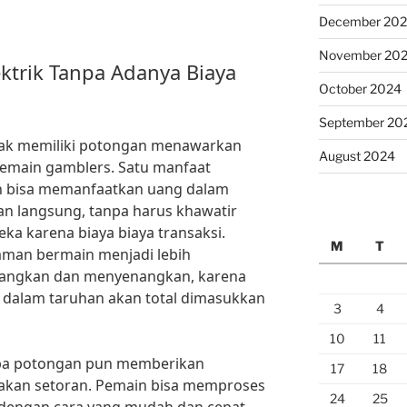
December 20
November 20
ektrik Tanpa Adanya Biaya
October 2024
September 20
idak memiliki potongan menawarkan
August 2024
pemain gamblers. Satu manfaat
n bisa memanfaatkan uang dalam
an langsung, tanpa harus khawatir
a karena biaya biaya transaksi.
M
T
laman bermain menjadi lebih
ngkan dan menyenangkan, karena
 dalam taruhan akan total dimasukkan
3
4
10
11
anpa potongan pun memberikan
17
18
akan setoran. Pemain bisa memproses
24
25