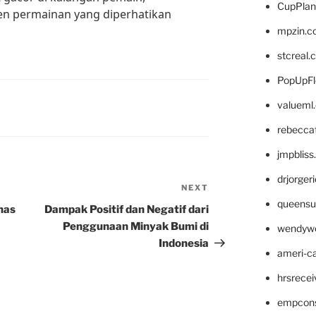
CupPlan
en permainan yang diperhatikan
mpzin.c
stcreal.
PopUpFl
valueml
rebecca
jmpblis
drjorger
NEXT
Next
queensu
Post
nas
Dampak Positif dan Negatif dari
Penggunaan Minyak Bumi di
wendyw
Indonesia
ameri-
hrsrece
empcon