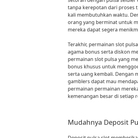
setoran dengan pulsa seluler
tanpa kerepotan dari proses 
kali membutuhkan waktu. De
orang yang berminat untuk me
mereka dapat segera menikma
Terakhir, permainan slot pul
agama bonus serta diskon men
permainan slot pulsa yang m
bonus khusus untuk menggoda
serta uang kembali. Dengan 
gamblers dapat mau mendapat
permainan permainan merek
kemenangan besar di setiap 
Mudahnya Deposit Pul
Deposit pulsa slot memberik