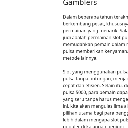
Gamblers
Dalam beberapa tahun terakhir
berkembang pesat, khususny
permainan yang menarik. Sala
judi adalah permainan slot 
memudahkan pemain dalam mel
pulsa memberikan kenyaman
metode lainnya.
Slot yang menggunakan pulsa, 
pulsa tanpa potongan, menjad
cepat dan efisien. Selain itu, 
pulsa 5000, para pemain dap
yang seru tanpa harus mengel
ini, kita akan mengulas lima 
pilihan utama bagi para pengg
lebih dalam mengapa slot puls
populer di kalangan penjudi.