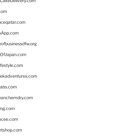
rCakeDelivery.com
.com
enceqatar.com
aApp.com
eofbusinessdfw.org
OfJapan.com
ifestyle.com
eekadventures.com
labs.com
leanchemdry.com
ing.com
acee.com
ntshop.com