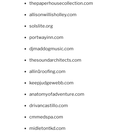
thepaperhousecollection.com
allisonwillisholley.com
solslite.org
portwayinn.com
djmaddogmusic.com
thesoundarchitects.com
allin1roofing.com
keepjudgewebb.com
anatomyofadventure.com
drivancastillo.com
cmmedspa.com
midletontkd.com