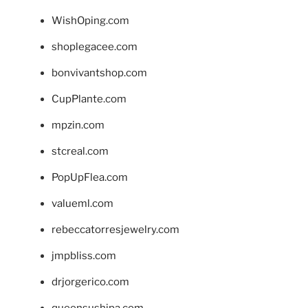
WishOping.com
shoplegacee.com
bonvivantshop.com
CupPlante.com
mpzin.com
stcreal.com
PopUpFlea.com
valueml.com
rebeccatorresjewelry.com
jmpbliss.com
drjorgerico.com
queensushipa.com