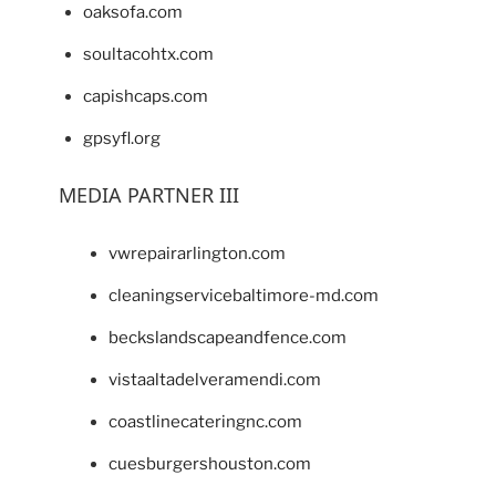
oaksofa.com
soultacohtx.com
capishcaps.com
gpsyfl.org
MEDIA PARTNER III
vwrepairarlington.com
cleaningservicebaltimore-md.com
beckslandscapeandfence.com
vistaaltadelveramendi.com
coastlinecateringnc.com
cuesburgershouston.com