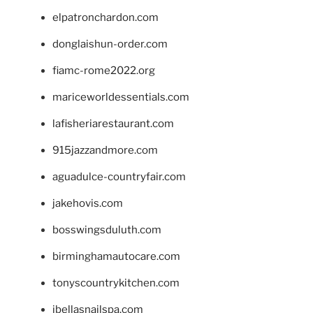
elpatronchardon.com
donglaishun-order.com
fiamc-rome2022.org
mariceworldessentials.com
lafisheriarestaurant.com
915jazzandmore.com
aguadulce-countryfair.com
jakehovis.com
bosswingsduluth.com
birminghamautocare.com
tonyscountrykitchen.com
jbellasnailspa.com