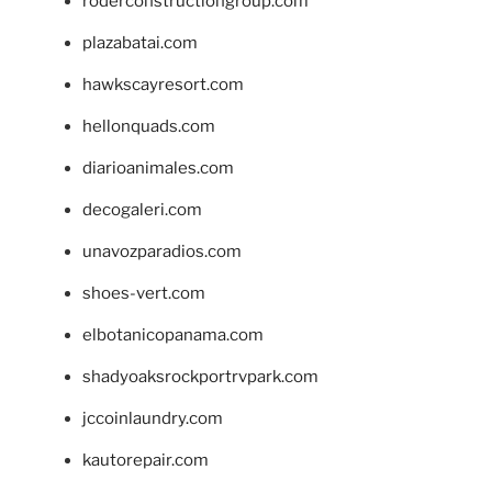
roderconstructiongroup.com
plazabatai.com
hawkscayresort.com
hellonquads.com
diarioanimales.com
decogaleri.com
unavozparadios.com
shoes-vert.com
elbotanicopanama.com
shadyoaksrockportrvpark.com
jccoinlaundry.com
kautorepair.com