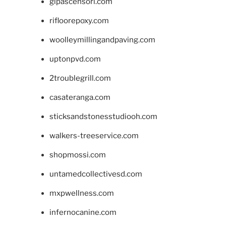
glpascensori.com
rifloorepoxy.com
woolleymillingandpaving.com
uptonpvd.com
2troublegrill.com
casateranga.com
sticksandstonesstudiooh.com
walkers-treeservice.com
shopmossi.com
untamedcollectivesd.com
mxpwellness.com
infernocanine.com