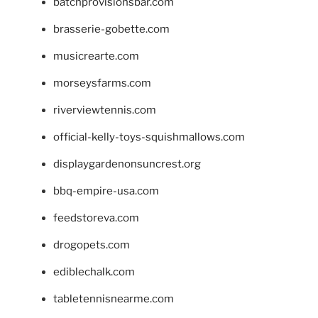
batchprovisionsbar.com
brasserie-gobette.com
musicrearte.com
morseysfarms.com
riverviewtennis.com
official-kelly-toys-squishmallows.com
displaygardenonsuncrest.org
bbq-empire-usa.com
feedstoreva.com
drogopets.com
ediblechalk.com
tabletennisnearme.com