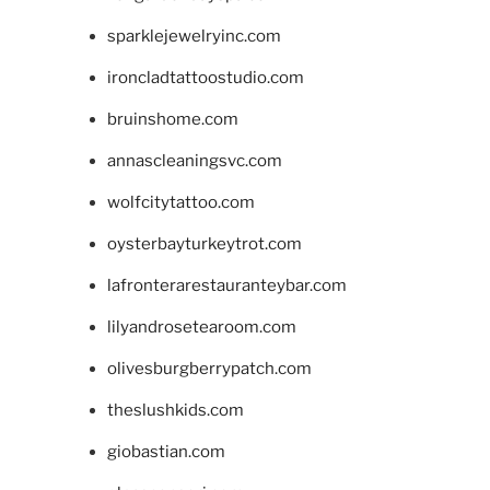
sparklejewelryinc.com
ironcladtattoostudio.com
bruinshome.com
annascleaningsvc.com
wolfcitytattoo.com
oysterbayturkeytrot.com
lafronterarestauranteybar.com
lilyandrosetearoom.com
olivesburgberrypatch.com
theslushkids.com
giobastian.com