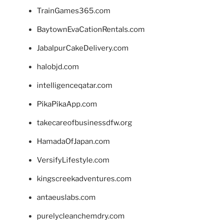
TrainGames365.com
BaytownEvaCationRentals.com
JabalpurCakeDelivery.com
halobjd.com
intelligenceqatar.com
PikaPikaApp.com
takecareofbusinessdfw.org
HamadaOfJapan.com
VersifyLifestyle.com
kingscreekadventures.com
antaeuslabs.com
purelycleanchemdry.com