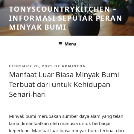
Skip
TONYSCOUNTRYKITCHEN –
to
INFORMASI SEPUTAR PERAN
content
MINYAK BUMI
Menu
POSTED
FEBRUARY 26, 2025
BY
ADMINTON
ON
Manfaat Luar Biasa Minyak Bumi
Terbuat dari untuk Kehidupan
Sehari-hari
Minyak bumi merupakan sumber daya alam yang telah
lama dimanfaatkan oleh manusia untuk berbagai
keperluan. Manfaat luar biasa minyak bumi terbuat dari