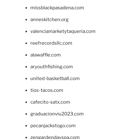
missblackpasadena.com
anneskitchen.org
valenciamarketytaqueria.com
reefrecordsllc.com
alawaffle.com
aryouthfishing.com
united-basketball.com
tios-tacos.com
cafecito-satx.com
graduacionviu2023.com
pecanjackstogo.com
zengardendayspa.com