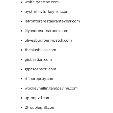
wolfcitytattoo.com
oysterbayturkeytrot.com
lafronterarestauranteybar.com
lilyandrosetearoom.com
olivesburgberrypatch.com
theslushkids.com
giobastian.com
glpascensori.com
rifloorepoxy.com
woolleymillingandpaving.com
uptonpvd.com
2troublegrill.com