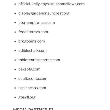
official-kelly-toys-squishmallows.com
displaygardenonsuncrest.org
bbq-empire-usa.com
feedstoreva.com
drogopets.com
ediblechalk.com
tabletennisnearme.com
oaksofa.com
soultacohtx.com
capishcaps.com
gpsyfl.org
MEDIA PARTNER III