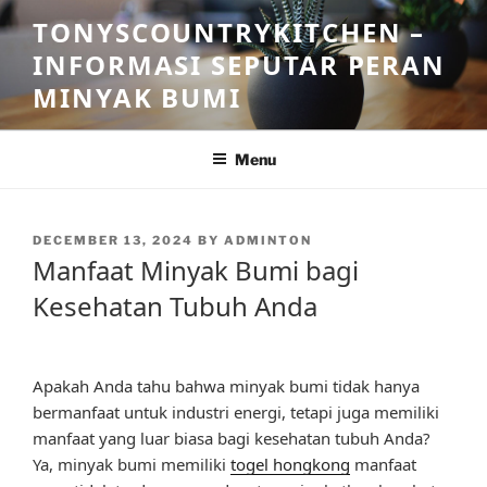
Skip
TONYSCOUNTRYKITCHEN –
to
INFORMASI SEPUTAR PERAN
content
MINYAK BUMI
Menu
POSTED
DECEMBER 13, 2024
BY
ADMINTON
ON
Manfaat Minyak Bumi bagi
Kesehatan Tubuh Anda
Apakah Anda tahu bahwa minyak bumi tidak hanya
bermanfaat untuk industri energi, tetapi juga memiliki
manfaat yang luar biasa bagi kesehatan tubuh Anda?
Ya, minyak bumi memiliki
togel hongkong
manfaat