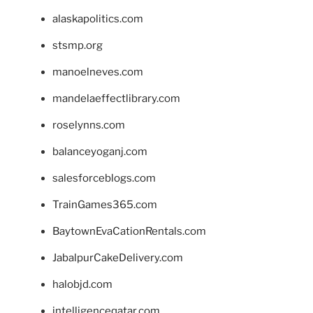
alaskapolitics.com
stsmp.org
manoelneves.com
mandelaeffectlibrary.com
roselynns.com
balanceyoganj.com
salesforceblogs.com
TrainGames365.com
BaytownEvaCationRentals.com
JabalpurCakeDelivery.com
halobjd.com
intelligenceqatar.com