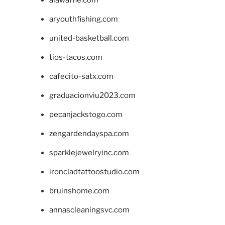
alawaffle.com
aryouthfishing.com
united-basketball.com
tios-tacos.com
cafecito-satx.com
graduacionviu2023.com
pecanjackstogo.com
zengardendayspa.com
sparklejewelryinc.com
ironcladtattoostudio.com
bruinshome.com
annascleaningsvc.com