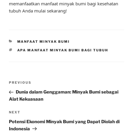
memanfaatkan manfaat minyak bumi bagi kesehatan
tubuh Anda mulai sekarang!
CATEGORIES
MANFAAT MINYAK BUMI
TAGS
APA MANFAAT MINYAK BUMI BAGI TUBUH
Post
Previous
PREVIOUS
navigation
Post
Dunia dalam Genggaman: Minyak Bumi sebagai
Alat Kekuasaan
Next
NEXT
Post
Potensi Ekonomi Minyak Bumi yang Dapat Diolah di
Indonesia