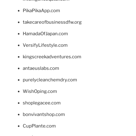
PikaPikaApp.com
takecareofbusinessdfw.org
HamadaOfJapan.com
VersifyLifestyle.com
kingscreekadventures.com
antaeuslabs.com
purelycleanchemdry.com
WishOping.com
shoplegacee.com
bonvivantshop.com
CupPlante.com