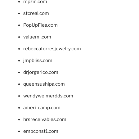
mpzin.com
stcreal.com
PopUpFlea.com
valueml.com
rebeccatorresjewelry.com
jmpbliss.com
drjorgerico.com
queensushipa.com
wendyweimerdds.com
ameri-camp.com
hrsreceivables.com
empconst1.com