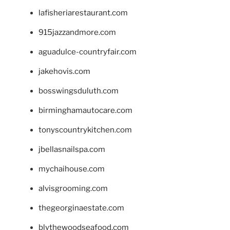
lafisheriarestaurant.com
915jazzandmore.com
aguadulce-countryfair.com
jakehovis.com
bosswingsduluth.com
birminghamautocare.com
tonyscountrykitchen.com
jbellasnailspa.com
mychaihouse.com
alvisgrooming.com
thegeorginaestate.com
blythewoodseafood.com