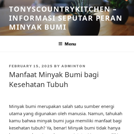
Skip
TONYSCOUNTRYKITCHEN –
to
INFORMASI SEPUTAR PERAN
content
MINYAK BUMI
Menu
POSTED
FEBRUARY 15, 2025
BY
ADMINTON
ON
Manfaat Minyak Bumi bagi
Kesehatan Tubuh
Minyak bumi merupakan salah satu sumber energi
utama yang digunakan oleh manusia. Namun, tahukah
kamu bahwa minyak bumi juga memiliki manfaat bagi
kesehatan tubuh? Ya, benar! Minyak bumi tidak hanya