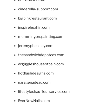
empconst1.com
cinderella-support.com
bigpinkrestaurant.com
inspirehuahin.com
memmingerspainting.com
jeremypbeasley.com
thesandwichdepotcos.com
drgiggleshouseofpain.com
hotflashdesigns.com
garagenadeau.com
lifestylechauffeurservice.com
EverNewNails.com