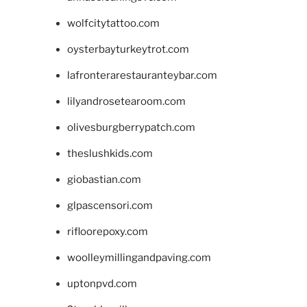
wolfcitytattoo.com
oysterbayturkeytrot.com
lafronterarestauranteybar.com
lilyandrosetearoom.com
olivesburgberrypatch.com
theslushkids.com
giobastian.com
glpascensori.com
rifloorepoxy.com
woolleymillingandpaving.com
uptonpvd.com