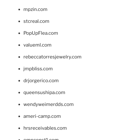
mpzin.com
stcreal.com
PopUpFlea.com
valueml.com
rebeccatorresjewelry.com
jmpbliss.com
drjorgerico.com
queensushipa.com
wendyweimerdds.com
ameri-camp.com
hrsreceivables.com