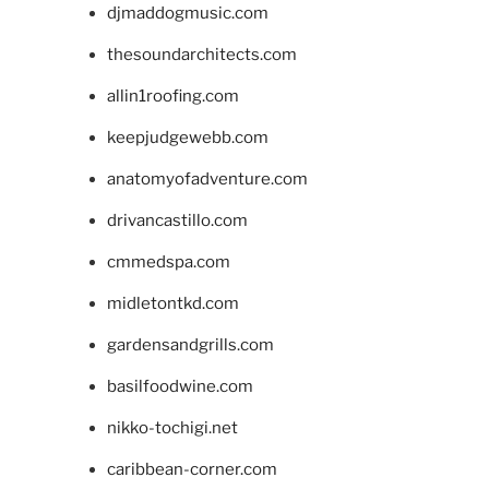
djmaddogmusic.com
thesoundarchitects.com
allin1roofing.com
keepjudgewebb.com
anatomyofadventure.com
drivancastillo.com
cmmedspa.com
midletontkd.com
gardensandgrills.com
basilfoodwine.com
nikko-tochigi.net
caribbean-corner.com