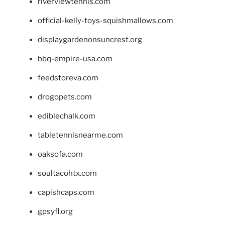
riverviewtennis.com
official-kelly-toys-squishmallows.com
displaygardenonsuncrest.org
bbq-empire-usa.com
feedstoreva.com
drogopets.com
ediblechalk.com
tabletennisnearme.com
oaksofa.com
soultacohtx.com
capishcaps.com
gpsyfl.org