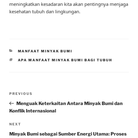
meningkatkan kesadaran kita akan pentingnya menjaga
kesehatan tubuh dan lingkungan.
CATEGORIES
MANFAAT MINYAK BUMI
TAGS
APA MANFAAT MINYAK BUMI BAGI TUBUH
Post
Previous
PREVIOUS
navigation
Post
Menguak Keterkaitan Antara Minyak Bumi dan
Konflik Internasional
Next
NEXT
Post
Minyak Bumi sebagai Sumber Energi Utama: Proses