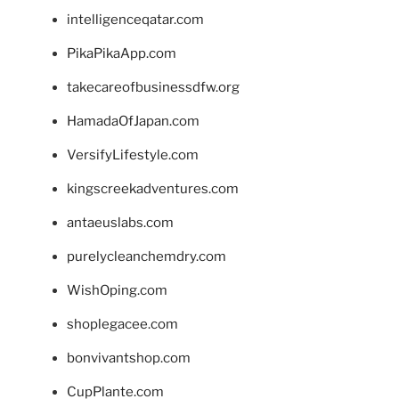
intelligenceqatar.com
PikaPikaApp.com
takecareofbusinessdfw.org
HamadaOfJapan.com
VersifyLifestyle.com
kingscreekadventures.com
antaeuslabs.com
purelycleanchemdry.com
WishOping.com
shoplegacee.com
bonvivantshop.com
CupPlante.com