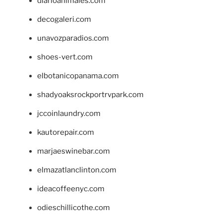
diarioanimales.com
decogaleri.com
unavozparadios.com
shoes-vert.com
elbotanicopanama.com
shadyoaksrockportrvpark.com
jccoinlaundry.com
kautorepair.com
marjaeswinebar.com
elmazatlanclinton.com
ideacoffeenyc.com
odieschillicothe.com