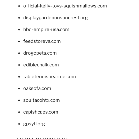
official-kelly-toys-squishmallows.com
displaygardenonsuncrest.org
bbq-empire-usa.com
feedstoreva.com
drogopets.com
ediblechalk.com
tabletennisnearme.com
oaksofa.com
soultacohtx.com
capishcaps.com
gpsyfl.org