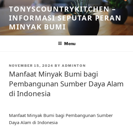
Skip
TONYSCOUNTRYKITCHEN –
to
INFORMASI SEPUTAR PERAN
content
MINYAK BUMI
Menu
POSTED
NOVEMBER 15, 2024
BY
ADMINTON
ON
Manfaat Minyak Bumi bagi
Pembangunan Sumber Daya Alam
di Indonesia
Manfaat Minyak Bumi bagi Pembangunan Sumber
Daya Alam di Indonesia