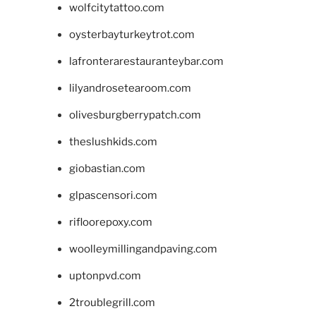
wolfcitytattoo.com
oysterbayturkeytrot.com
lafronterarestauranteybar.com
lilyandrosetearoom.com
olivesburgberrypatch.com
theslushkids.com
giobastian.com
glpascensori.com
rifloorepoxy.com
woolleymillingandpaving.com
uptonpvd.com
2troublegrill.com