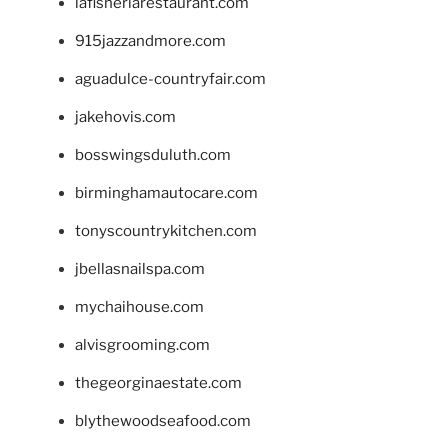
lafisheriarestaurant.com
915jazzandmore.com
aguadulce-countryfair.com
jakehovis.com
bosswingsduluth.com
birminghamautocare.com
tonyscountrykitchen.com
jbellasnailspa.com
mychaihouse.com
alvisgrooming.com
thegeorginaestate.com
blythewoodseafood.com