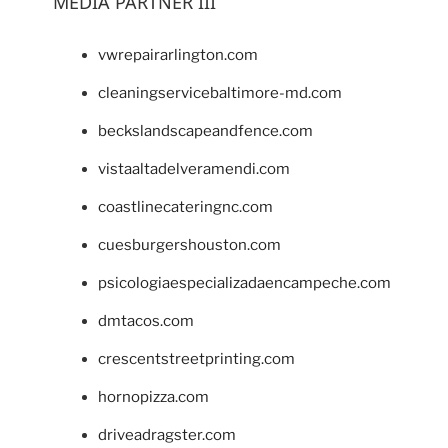
MEDIA PARTNER III
vwrepairarlington.com
cleaningservicebaltimore-md.com
beckslandscapeandfence.com
vistaaltadelveramendi.com
coastlinecateringnc.com
cuesburgershouston.com
psicologiaespecializadaencampeche.com
dmtacos.com
crescentstreetprinting.com
hornopizza.com
driveadragster.com