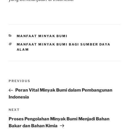
CATEGORIES
MANFAAT MINYAK BUMI
TAGS
MANFAAT MINYAK BUMI BAGI SUMBER DAYA
ALAM
Post
Previous
PREVIOUS
navigation
Post
Peran Vital Minyak Bumi dalam Pembangunan
Indonesia
Next
NEXT
Post
Proses Pengolahan Minyak Bumi Menjadi Bahan
Bakar dan Bahan Kimia