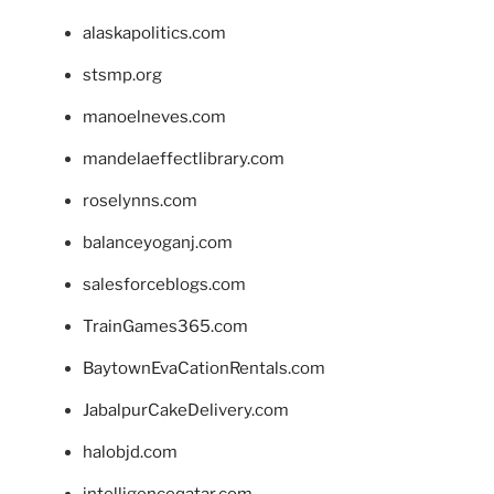
alaskapolitics.com
stsmp.org
manoelneves.com
mandelaeffectlibrary.com
roselynns.com
balanceyoganj.com
salesforceblogs.com
TrainGames365.com
BaytownEvaCationRentals.com
JabalpurCakeDelivery.com
halobjd.com
intelligenceqatar.com