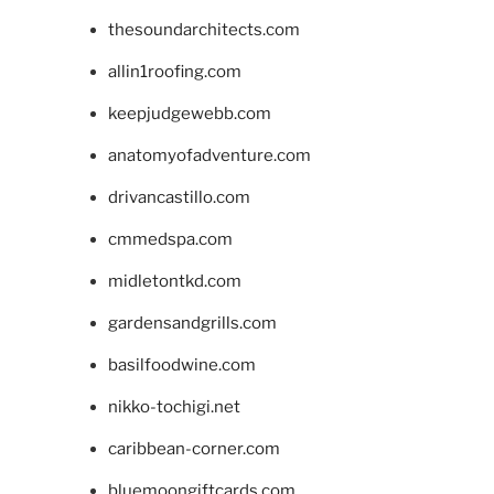
thesoundarchitects.com
allin1roofing.com
keepjudgewebb.com
anatomyofadventure.com
drivancastillo.com
cmmedspa.com
midletontkd.com
gardensandgrills.com
basilfoodwine.com
nikko-tochigi.net
caribbean-corner.com
bluemoongiftcards.com