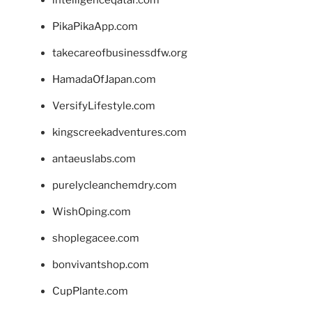
PikaPikaApp.com
takecareofbusinessdfw.org
HamadaOfJapan.com
VersifyLifestyle.com
kingscreekadventures.com
antaeuslabs.com
purelycleanchemdry.com
WishOping.com
shoplegacee.com
bonvivantshop.com
CupPlante.com