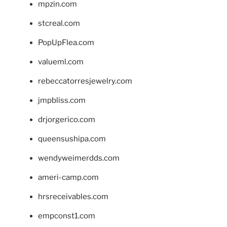
mpzin.com
stcreal.com
PopUpFlea.com
valueml.com
rebeccatorresjewelry.com
jmpbliss.com
drjorgerico.com
queensushipa.com
wendyweimerdds.com
ameri-camp.com
hrsreceivables.com
empconst1.com